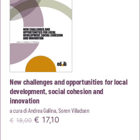
New challenges and opportunities for local
development, social cohesion and
innovation
a cura di
Andrea Gallina
,
Soren Villadsen
Il
Il
€
17,10
€
18,00
prezzo
prezzo