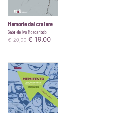
Memorie dal cratere
Gabriele Ivo Moscaritolo
Il
Il
€
19,00
€
20,00
prezzo
prezzo
originale
attuale
era:
è:
€20,00.
€19,00.