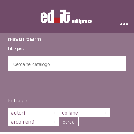
Editpress
CERCA NEL CATALOGO
Filtra per:
Filtra per:
autori
+
collane
+
argomenti
+
cerca