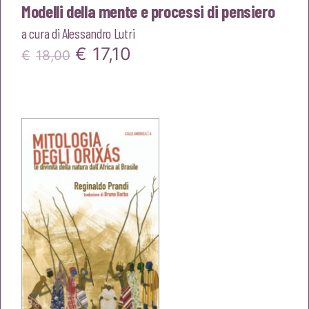
Modelli della mente e processi di pensiero
a cura di
Alessandro Lutri
Il
Il
€
17,10
€
18,00
prezzo
prezzo
originale
attuale
era:
è:
€18,00.
€17,10.