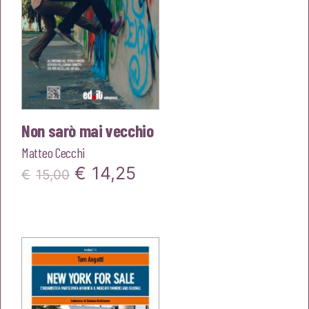
Non sarò mai vecchio
Matteo Cecchi
Il
Il
€
14,25
€
15,00
prezzo
prezzo
originale
attuale
era:
è:
€15,00.
€14,25.