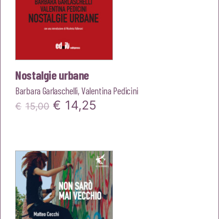
Nostalgie urbane
Barbara Garlaschelli
,
Valentina Pedicini
Il
Il
€
14,25
€
15,00
prezzo
prezzo
originale
attuale
era:
è:
€15,00.
€14,25.