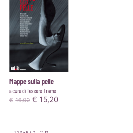
Mappe sulla pelle
a cura di
Tessere Trame
Il
Il
€
15,20
€
16,00
prezzo
prezzo
originale
attuale
era:
è:
←
1
2
3
4
5
6
7
…
12
13
→