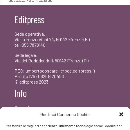
€16,00.
€15,20.
Editpress
Sede operativa:
Via Lorenzo Viani 74, 50142 Firenze (FI)
tel. 055 7878140
Sede legale:
Via dei Rododendri 1, 50142 Firenze (FI)
PEC: umbertocoscarelli@pec.editpress.it
Partita IVA: 06261420480
© editpress 2023
Info
Dove siamo
Contatti
Gestisci Consenso Cookie
Newsletter
Privacy policy
Per fornire le migliori esperienze, utilizziamo tecnologie come i cookie per
FAQ