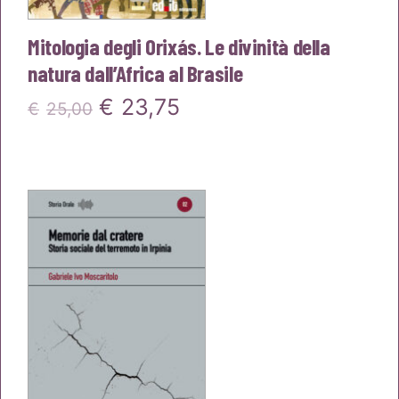
Mitologia degli Orixás. Le divinità della
natura dall’Africa al Brasile
Il
Il
€
23,75
€
25,00
prezzo
prezzo
originale
attuale
era:
è:
€25,00.
€23,75.