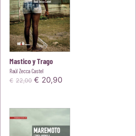
Mastico y Trago
Raúl Zecca Castel
Il
Il
€
20,90
€
22,00
prezzo
prezzo
originale
attuale
era:
è:
€22,00.
€20,90.