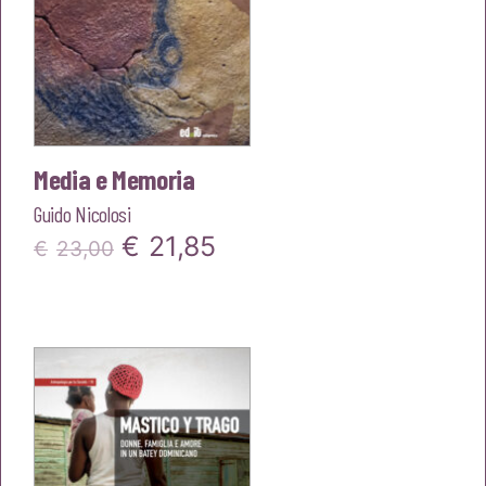
Media e Memoria
Guido Nicolosi
Il
Il
€
21,85
€
23,00
prezzo
prezzo
originale
attuale
era:
è:
€23,00.
€21,85.