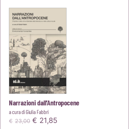
originale
attuale
era:
è:
€18,00.
€17,10.
Narrazioni dall’Antropocene
a cura di
Giulia Fabbri
Il
Il
€
21,85
€
23,00