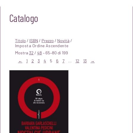
Catalogo
Titolo
/
ISBN
/
Prezzo
/
Novità
/
Mostra
32
/
48
– 65–80 di 199
←
1
2
3
4
5
6
7
…
12
13
→