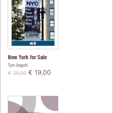
New York for Sale
Tom Angotti
Il
Il
€
19,00
€
20,00
prezzo
prezzo
originale
attuale
era:
è:
€20,00.
€19,00.