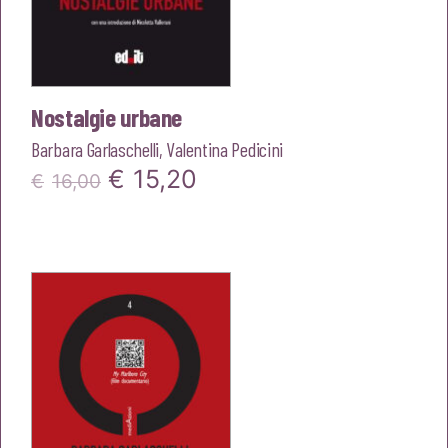
Nostalgie urbane
Barbara Garlaschelli
,
Valentina Pedicini
Il
Il
€
15,20
€
16,00
prezzo
prezzo
originale
attuale
era:
è:
€16,00.
€15,20.