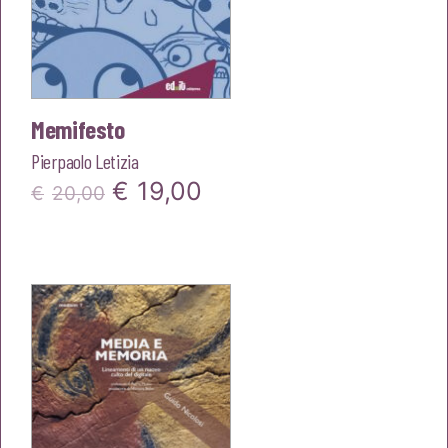
Memifesto
Pierpaolo Letizia
Il
Il
€
19,00
€
20,00
prezzo
prezzo
originale
attuale
era:
è:
€20,00.
€19,00.