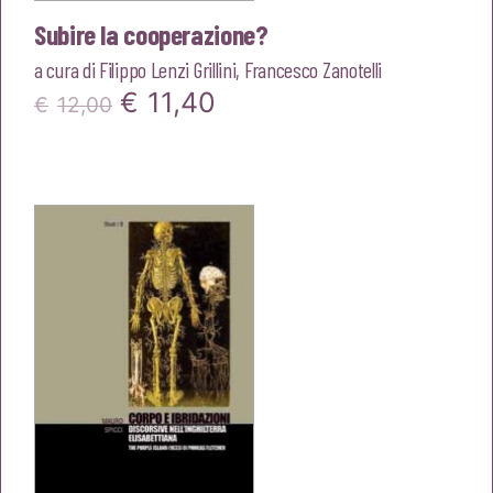
Subire la cooperazione?
a cura di
Filippo Lenzi Grillini
,
Francesco Zanotelli
Il
Il
€
11,40
€
12,00
prezzo
prezzo
originale
attuale
era:
è:
€12,00.
€11,40.