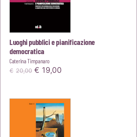
Luoghi pubblici e pianificazione
democratica
Caterina Timpanaro
Il
Il
€
19,00
€
20,00
prezzo
prezzo
originale
attuale
era:
è:
€20,00.
€19,00.