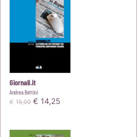
Giornali.it
Andrea Bettini
Il
Il
€
14,25
€
15,00
prezzo
prezzo
originale
attuale
era:
è: