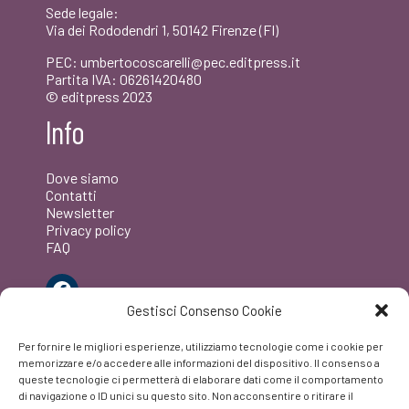
Sede legale:
Via dei Rododendri 1, 50142 Firenze (FI)
PEC: umbertocoscarelli@pec.editpress.it
Partita IVA: 06261420480
© editpress 2023
Info
Dove siamo
Contatti
Newsletter
Privacy policy
FAQ
Facebook
Gestisci Consenso Cookie
Per fornire le migliori esperienze, utilizziamo tecnologie come i cookie per
memorizzare e/o accedere alle informazioni del dispositivo. Il consenso a
queste tecnologie ci permetterà di elaborare dati come il comportamento
di navigazione o ID unici su questo sito. Non acconsentire o ritirare il