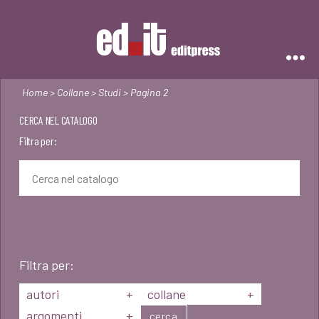
Editpress
Home
>
Collane
>
Studi
> Pagina 2
CERCA NEL CATALOGO
Filtra per:
Filtra per:
autori
+
collane
+
argomenti
+
cerca