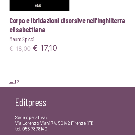
Corpo e ibridazioni disorsive nell’Inghilterra
elisabettiana
Mauro Spicci
Il
Il
€
17,10
€
18,00
prezzo
prezzo
originale
attuale
era:
è:
←
1
2
€18,00.
€17,10.
Editpress
Sede operativa:
Via Lorenzo Viani 74, 50142 Firenze (FI)
tel. 055 7878140