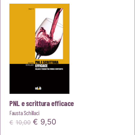
era:
è:
€10,00.
€9,50.
PNL e scrittura efficace
Fausta Schillaci
Il
Il
€
9,50
€
10,00
prezzo
prezzo