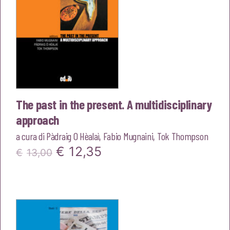
The past in the present. A multidisciplinary
approach
a cura di
Pàdraig O Hèalaì
,
Fabio Mugnaini
,
Tok Thompson
Il
Il
€
12,35
€
13,00
prezzo
prezzo
originale
attuale
era:
è:
€13,00.
€12,35.