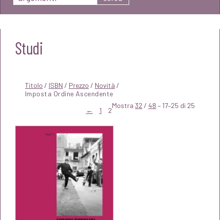
Studi
Titolo
/
ISBN
/
Prezzo
/
Novità
/
Mostra
32
/
48
– 17–25 di 25
←
1
2