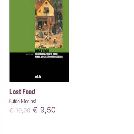
€15,00.
€14,25.
Lost Food
Guido Nicolosi
Il
Il
€
9,50
€
10,00
prezzo
prezzo
originale
attuale