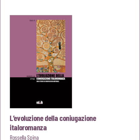
originale
attuale
era:
è:
€10,00.
€9,50.
L’evoluzione della coniugazione
italoromanza
Rossella Spina