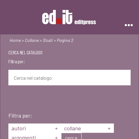
Editpress
Home
>
Collane
>
Studi
> Pagina 2
CERCA NEL CATALOGO
Filtra per:
Filtra per:
autori
+
collane
+
argomenti
+
cerca