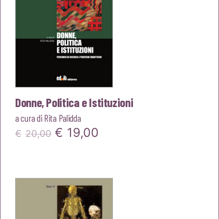
Donne, Politica e Istituzioni
a cura di
Rita Palidda
Il
Il
€
19,00
€
20,00
prezzo
prezzo
originale
attuale
era:
è:
€20,00.
€19,00.