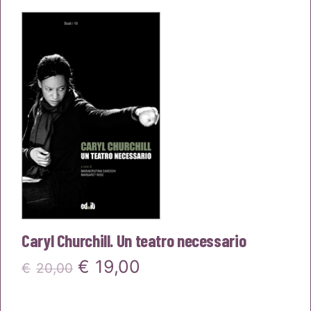
era:
è:
€20,00.
€19,00.
Caryl Churchill. Un teatro necessario
Il
Il
€
19,00
€
20,00
prezzo
prezzo