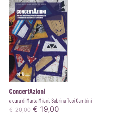
€18,00.
€17,10.
ConcertAzioni
a cura di
Marta Milani
,
Sabrina Tosi Cambini
Il
Il
€
19,00
€
20,00
prezzo
prezzo
originale
attuale