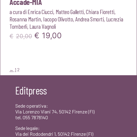
Accade-MIA
a cura di
Enrica Ciucci
,
Matteo Galletti
,
Chiara Fioretti
,
Rosanna Martin
,
Iacopo Olivotto
,
Andrea Smorti
,
Lucrezia
Tomberli
,
Laura Vagnoli
Il
Il
€
19,00
€
20,00
prezzo
prezzo
originale
attuale
era:
è:
←
1
2
€20,00.
€19,00.
Editpress
Sede operativa:
Via Lorenzo Viani 74, 50142 Firenze (FI)
tel. 055 7878140
Sede legale:
Via dei Rododendri 1, 50142 Firenze (FI)