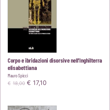
Corpo e ibridazioni disorsive nell’Inghilterra
elisabettiana
Mauro Spicci
Il
Il
€
17,10
€
18,00
prezzo
prezzo
originale
attuale
era:
è: