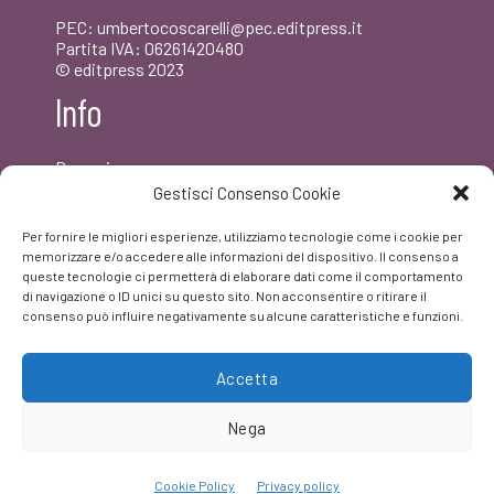
PEC: umbertocoscarelli@pec.editpress.it
Partita IVA: 06261420480
© editpress 2023
Info
Dove siamo
Contatti
Gestisci Consenso Cookie
Newsletter
Privacy policy
Per fornire le migliori esperienze, utilizziamo tecnologie come i cookie per
FAQ
memorizzare e/o accedere alle informazioni del dispositivo. Il consenso a
queste tecnologie ci permetterà di elaborare dati come il comportamento
di navigazione o ID unici su questo sito. Non acconsentire o ritirare il
Facebook
consenso può influire negativamente su alcune caratteristiche e funzioni.
Accetta
Nega
Cookie Policy
Privacy policy