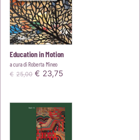
Education in Motion
a cura di
Roberta Mineo
Il
Il
€
23,75
€
25,00
prezzo
prezzo
originale
attuale
era:
è:
€25,00.
€23,75.