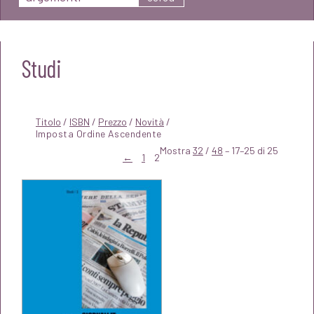
Studi
Titolo
/
ISBN
/
Prezzo
/
Novità
/
Mostra
32
/
48
– 17–25 di 25
←
1
2