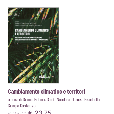
originale
attuale
era:
è:
€20,00.
€19,00.
Cambiamento climatico e territori
a cura di
Gianni Petino
,
Guido Nicolosi
,
Daniela Fisichella
,
Giorgia Costanzo
Il
Il
€
23,75
€
25,00