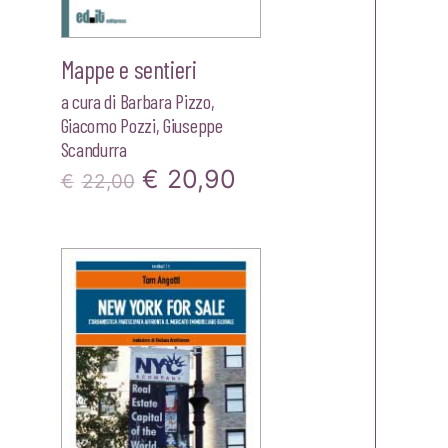
Mappe e sentieri
a cura di
Barbara Pizzo
,
Giacomo Pozzi
,
Giuseppe
Scandurra
zo
Il
Il
€
20,90
€
22,00
le
prezzo
prezzo
originale
attuale
0.
era:
è:
€22,00.
€20,90.