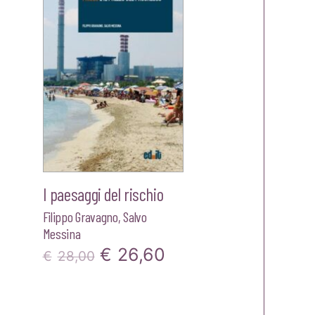
€18,00.
€17,10.
I paesaggi del rischio
Filippo Gravagno
,
Salvo
Messina
Il
Il
€
26,60
€
28,00
prezzo
prezzo
originale
attuale