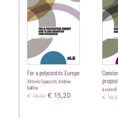
For a polycentric Europe
Coesion
propost
Vittorio Capecchi
,
Andrea
Gallina
a cura di
Il
Il
€
15,20
€
16,00
€
18,
prezzo
prezzo
originale
attuale