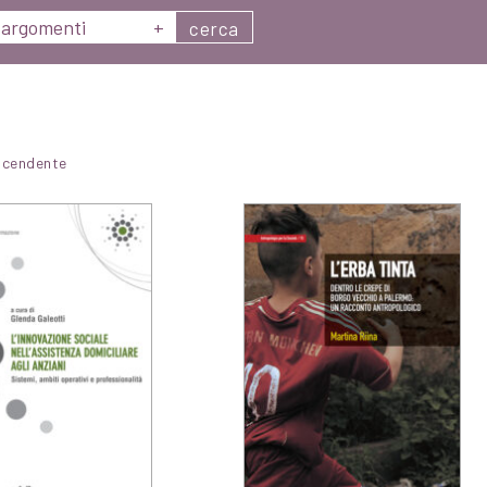
argomenti
+
cerca