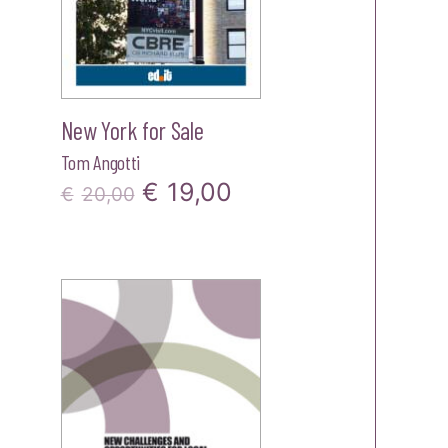
New York for Sale
Tom Angotti
Il
Il
€
19,00
€
20,00
zzo
prezzo
prezzo
ale
originale
attuale
era:
è:
00.
€20,00.
€19,00.