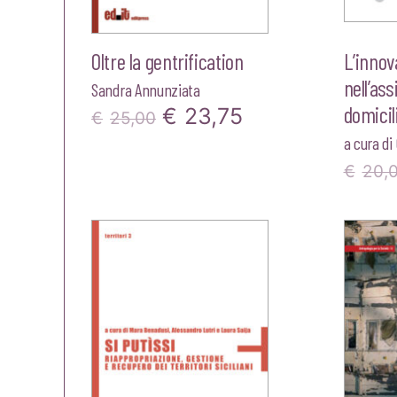
Oltre la gentrification
L’innov
nell’as
Sandra Annunziata
domicil
Il
Il
€
23,75
€
25,00
a cura di
prezzo
prezzo
€
20,
originale
attuale
era:
è:
€25,00.
€23,75.