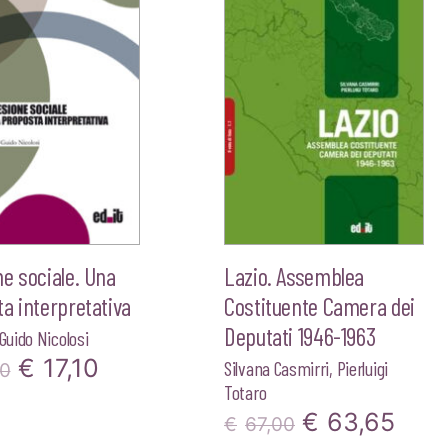
e sociale. Una
Lazio. Assemblea
a interpretativa
Costituente Camera dei
Deputati 1946-1963
Guido Nicolosi
Il
Il
€
17,10
Silvana Casmirri
,
Pierluigi
00
Totaro
prezzo
prezzo
Il
Il
€
63,65
€
67,00
originale
attuale