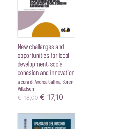
New challenges and
opportunities for local
development, social
cohesion and innovation
a cura di
Andrea Gallina
,
Soren
zo
Villadsen
le
Il
Il
€
17,10
€
18,00
prezzo
prezzo
0.
originale
attuale
era:
è: