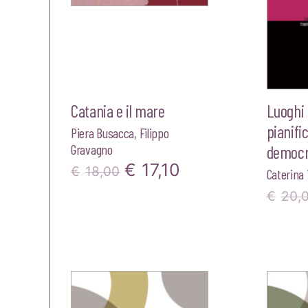
Catania e il mare
Luoghi 
pianifi
Piera Busacca
,
Filippo
Gravagno
democr
Il
Il
€
17,10
€
18,00
Caterina
prezzo
prezzo
€
20,
originale
attuale
era:
è:
€18,00.
€17,10.