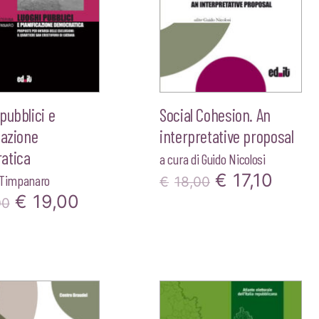
pubblici e
Social Cohesion. An
cazione
interpretative proposal
atica
a cura di
Guido Nicolosi
Il
Il
€
17,10
 Timpanaro
€
18,00
Il
Il
€
19,00
00
prezzo
prez
prezzo
prezzo
originale
attua
originale
attuale
era:
è:
era:
è:
€18,00.
€17,1
€20,00.
€19,00.