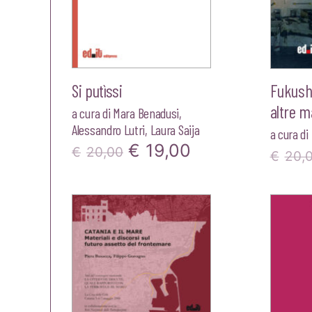
Si putìssi
Fukush
altre m
a cura di
Mara Benadusi
,
Alessandro Lutri
,
Laura Saija
a cura di
Il
Il
€
19,00
€
20,00
€
20,
prezzo
prezzo
originale
attuale
era:
è:
€20,00.
€19,00.