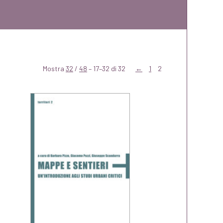
Mostra
32
/
48
– 17–32 di 32
←
1
2