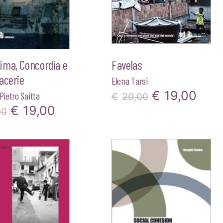
ima, Concordia e
Favelas
acerie
Elena Tarsi
Il
Il
€
19,00
Pietro Saitta
€
20,00
Il
Il
€
19,00
00
prezzo
pre
prezzo
prezzo
originale
attu
originale
attuale
era:
è:
era:
è:
€20,00.
€19,
€20,00.
€19,00.