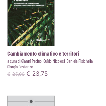
Cambiamento climatico e territori
a cura di
Gianni Petino
,
Guido Nicolosi
,
Daniela Fisichella
,
Giorgia Costanzo
Il
Il
€
23,75
€
25,00
prezzo
prezzo
originale
attuale
era:
è: