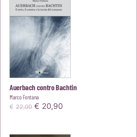
€25,00.
€23,75.
Auerbach contro Bachtin
Marco Fontana
Il
Il
€
20,90
€
22,00
prezzo
prezzo
originale
attuale