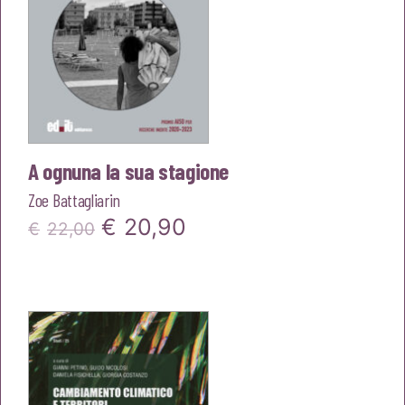
A ognuna la sua stagione
Zoe Battagliarin
Il
Il
€
20,90
€
22,00
prezzo
prezzo
originale
attuale
era:
è:
€22,00.
€20,90.