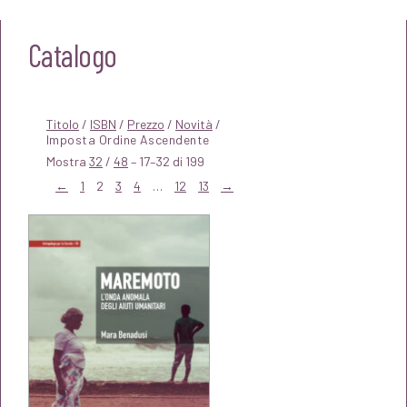
Catalogo
Titolo
/
ISBN
/
Prezzo
/
Novità
/
Mostra
32
/
48
– 17–32 di 199
←
1
2
3
4
…
12
13
→