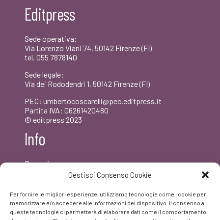
Editpress
Sede operativa:
Via Lorenzo Viani 74, 50142 Firenze (FI)
tel. 055 7878140
Sede legale:
Via dei Rododendri 1, 50142 Firenze (FI)
PEC: umbertocoscarelli@pec.editpress.it
Partita IVA: 06261420480
© editpress 2023
Info
Dove siamo
Contatti
Gestisci Consenso Cookie
Newsletter
Privacy policy
Per fornire le migliori esperienze, utilizziamo tecnologie come i cookie per
FAQ
memorizzare e/o accedere alle informazioni del dispositivo. Il consenso a
queste tecnologie ci permetterà di elaborare dati come il comportamento