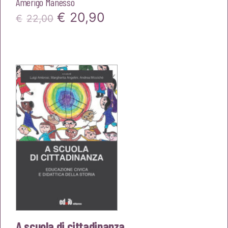
Amerigo Manesso
Il
Il
€
20,90
€
22,00
prezzo
prezzo
originale
attuale
era:
è:
€22,00.
€20,90.
A scuola di cittadinanza