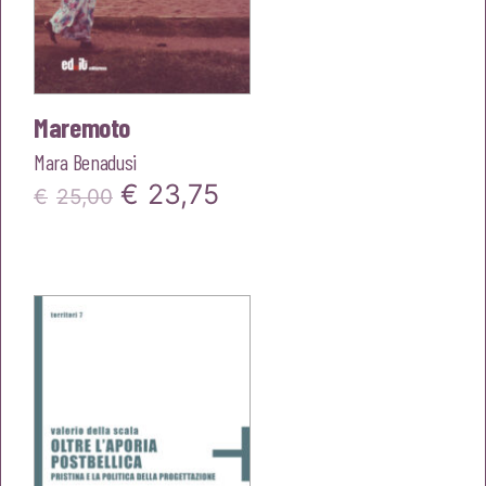
Maremoto
Mara Benadusi
Il
Il
€
23,75
€
25,00
prezzo
prezzo
originale
attuale
era:
è:
€25,00.
€23,75.