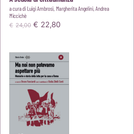
a cura di
Luigi Ambrosi
,
Margherita Angelini
,
Andrea
Miccichè
Il
Il
€
22,80
€
24,00
prezzo
prezzo
originale
attuale
era:
è:
€24,00.
€22,80.