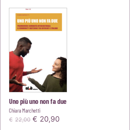
originale
attuale
era:
è:
€25,00.
€23,75.
Uno più uno non fa due
Chiara Marchetti
Il
Il
€
20,90
€
22,00
prezzo
prezzo