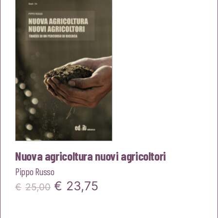
era:
è:
€22,00.
€20,90.
Nuova agricoltura nuovi agricoltori
Pippo Russo
Il
Il
€
23,75
€
25,00
prezzo
prezzo