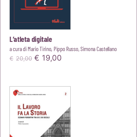
L’atleta digitale
a cura di
Mario Tirino
,
Pippo Russo
,
Simona Castellano
Il
Il
€
19,00
€
20,00
prezzo
prezzo
originale
attuale
era:
è:
€20,00.
€19,00.