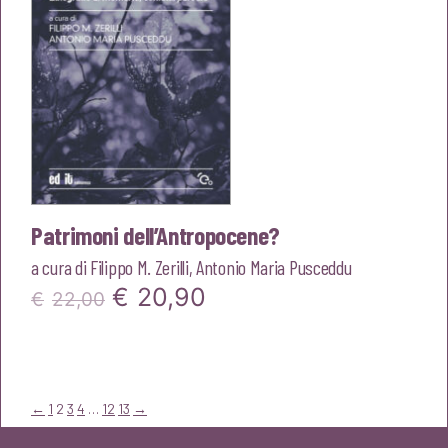
Patrimoni dell’Antropocene?
a cura di
Filippo M. Zerilli
,
Antonio Maria Pusceddu
Il
Il
€
20,90
€
22,00
prezzo
prezzo
originale
attuale
era:
è:
←
1
2
3
4
…
12
13
→
€22,00.
€20,90.