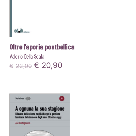
Oltre l’aporia postbellica
Valerio Della Scala
Il
Il
€
20,90
€
22,00
prezzo
prezzo
originale
attuale
era:
è:
€22,00.
€20,90.