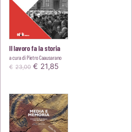
Il lavoro fa la storia
a cura di
Pietro Caausarano
Il
Il
€
21,85
€
23,00
prezzo
prezzo
originale
attuale
era:
è:
€23,00.
€21,85.