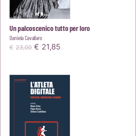
Un palcoscenico tutto per loro
Daniela Cavallaro
Il
Il
€
21,85
€
23,00
prezzo
prezzo
originale
attuale
era:
è:
€23,00.
€21,85.