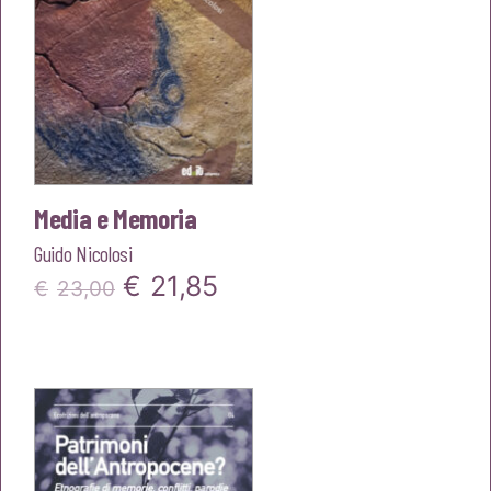
Media e Memoria
Guido Nicolosi
Il
Il
€
21,85
€
23,00
prezzo
prezzo
originale
attuale
era:
è:
€23,00.
€21,85.