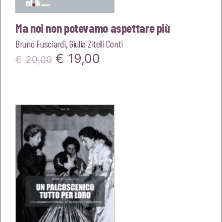
Ma noi non potevamo aspettare più
Bruno Fusciardi
,
Giulia Zitelli Conti
Il
Il
€
19,00
€
20,00
prezzo
prezzo
originale
attuale
era:
è:
€20,00.
€19,00.