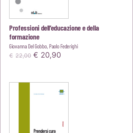
Professioni dell’educazione e della
formazione
Giovanna Del Gobbo
,
Paolo Federighi
Il
Il
€
20,90
€
22,00
prezzo
prezzo
originale
attuale
era:
è:
€22,00.
€20,90.