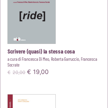
Scrivere (quasi) la stessa cosa
a cura di
Francesca Di Meo
,
Roberta Garruccio
,
Francesca
Socrate
Il
Il
€
19,00
€
20,00
prezzo
prezzo
originale
attuale
era:
è:
€20,00.
€19,00.