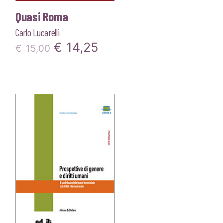
Quasi Roma
Carlo Lucarelli
Il
Il
€
14,25
€
15,00
prezzo
prezzo
originale
attuale
era:
è:
€15,00.
€14,25.