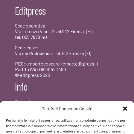
€20,00.
€19,00.
Editpress
Sede operativa:
Via Lorenzo Viani 74, 50142 Firenze (FI)
tel. 055 7878140
Sede legale:
Via dei Rododendri 1, 50142 Firenze (FI)
PEC: umbertocoscarelli@pec.editpress.it
Partita IVA: 06261420480
© editpress 2023
Info
Dove siamo
Contatti
Gestisci Consenso Cookie
Newsletter
Privacy policy
Per fornire le migliori esperienze, utilizziamo tecnologie come i cookie per
FAQ
memorizzare e/o accedere alle informazioni del dispositivo. Il consenso a
queste tecnologie ci permetterà di elaborare dati come il comportamento