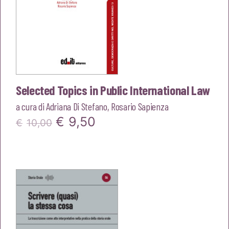
Selected Topics in Public International Law
a cura di
Adriana Di Stefano
,
Rosario Sapienza
Il
Il
€
9,50
€
10,00
prezzo
prezzo
originale
attuale
era:
è:
€10,00.
€9,50.