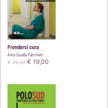
Prendersi cura
Anna Casella Paltrinieri
Il
Il
€
19,00
€
20,00
prezzo
prezzo
originale
attuale
era:
è:
€20,00.
€19,00.