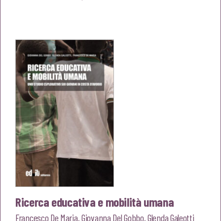
prezzo
prezzo
originale
attuale
era:
è:
€20,00.
€19,00.
Ricerca educativa e mobilità umana
Francesco De Maria
,
Giovanna Del Gobbo
,
Glenda Galeotti