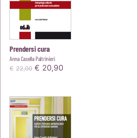
Prendersi cura
Anna Casella Paltrinieri
Il
Il
€
20,90
€
22,00
prezzo
prezzo
originale
attuale
era:
è:
€22,00.
€20,90.