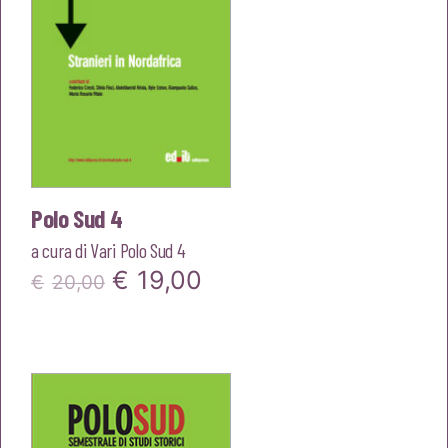
Polo Sud 4
a cura di
Vari Polo Sud 4
Il
Il
€
19,00
€
20,00
prezzo
prezzo
originale
attuale
era:
è:
€20,00.
€19,00.