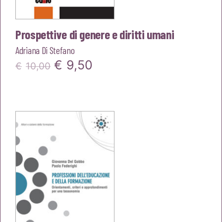
Prospettive di genere e diritti umani
Adriana Di Stefano
Il
Il
€
9,50
€
10,00
prezzo
prezzo
originale
attuale
era:
è:
€10,00.
€9,50.