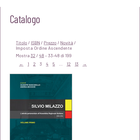
Catalogo
Titolo
/
ISBN
/
Prezzo
/
Novità
/
Mostra
32
/
48
– 33–48 di 199
←
1
2
3
4
5
…
12
13
→