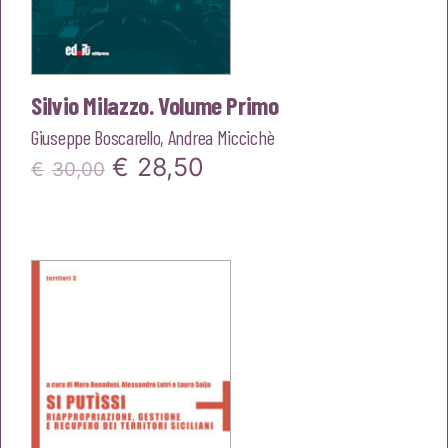
Silvio Milazzo. Volume Primo
Giuseppe Boscarello
,
Andrea Miccichè
Il
Il
€
28,50
€
30,00
prezzo
prezzo
originale
attuale
era:
è:
€30,00.
€28,50.