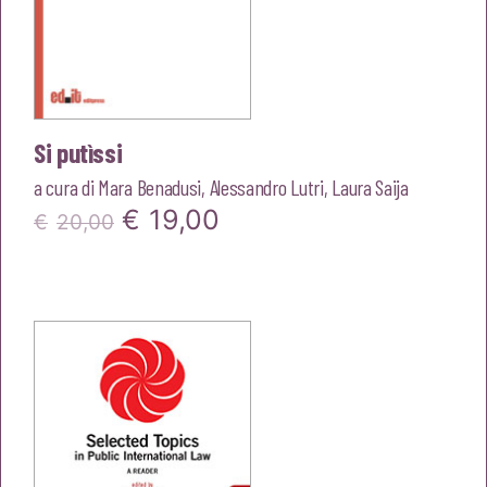
Si putìssi
a cura di
Mara Benadusi
,
Alessandro Lutri
,
Laura Saija
Il
Il
€
19,00
€
20,00
prezzo
prezzo
originale
attuale
era:
è:
€20,00.
€19,00.