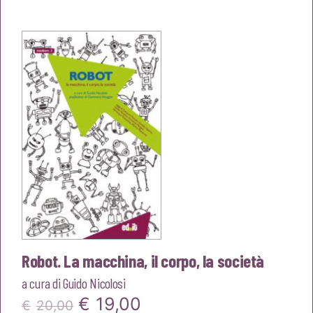
originale
attuale
era:
è:
€16,00.
€15,20.
Robot. La macchina, il corpo, la società
a cura di
Guido Nicolosi
Il
Il
€
19,00
€
20,00