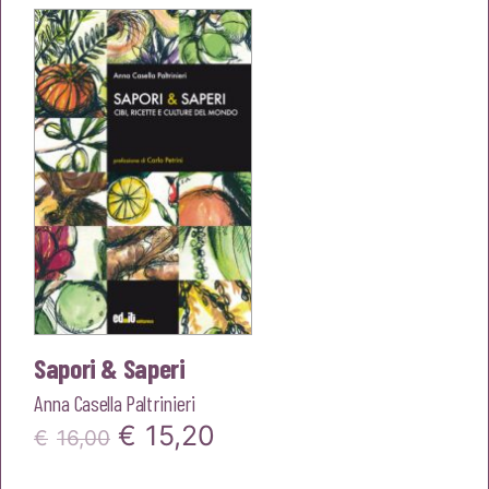
era:
è:
€20,00.
€19,00.
Sapori & Saperi
Anna Casella Paltrinieri
Il
Il
€
15,20
€
16,00
prezzo
prezzo