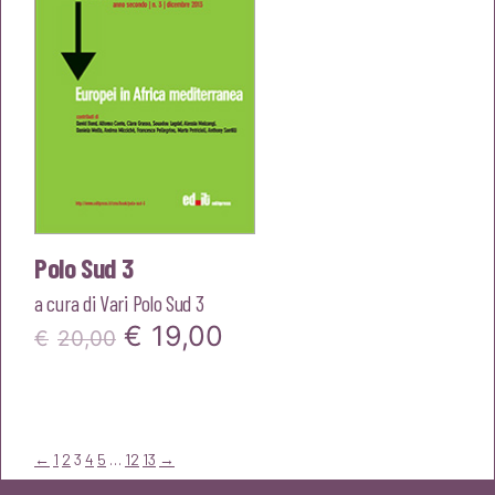
Polo Sud 3
a cura di
Vari Polo Sud 3
Il
Il
€
19,00
€
20,00
prezzo
prezzo
originale
attuale
era:
è:
←
1
2
3
4
5
…
12
13
→