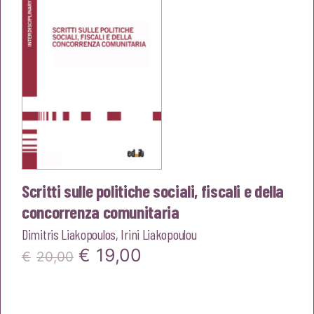
Scritti sulle politiche sociali, fiscali e della
concorrenza comunitaria
Dimitris Liakopoulos
,
Irini Liakopoulou
Il
Il
€
19,00
€
20,00
prezzo
prezzo
originale
attuale