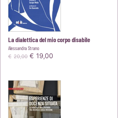
La dialettica del mio corpo disabile
Alessandra Strano
Il
Il
€
19,00
€
20,00
prezzo
prezzo
originale
attuale
era:
è:
€20,00.
€19,00.