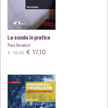
La scuola in pratica
Mara Benadusi
Il
Il
€
17,10
€
18,00
prezzo
prezzo
originale
attuale
era:
è:
€18,00.
€17,10.