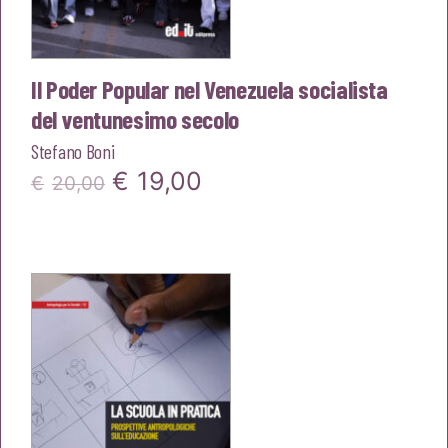
Il Poder Popular nel Venezuela socialista
del ventunesimo secolo
Stefano Boni
Il
Il
€
19,00
€
20,00
prezzo
prezzo
originale
attuale
era:
è:
€20,00.
€19,00.