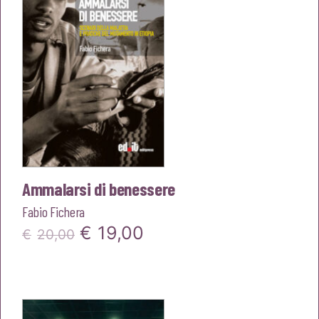
Ammalarsi di benessere
Fabio Fichera
Il
Il
€
19,00
€
20,00
prezzo
prezzo
originale
attuale
era:
è: