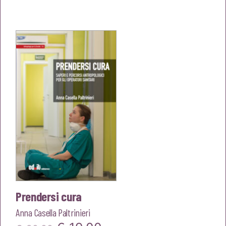
prezzo
prezzo
originale
attuale
era:
è:
€20,00.
€19,00.
Prendersi cura
Anna Casella Paltrinieri