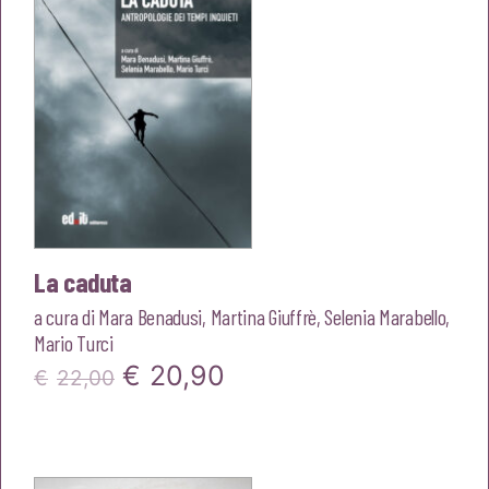
La caduta
a cura di
Mara Benadusi
,
Martina Giuffrè
,
Selenia Marabello
,
Mario Turci
Il
Il
€
20,90
€
22,00
prezzo
prezzo
originale
attuale