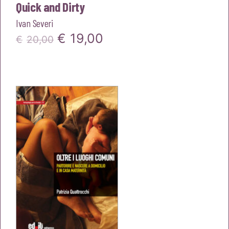
Quick and Dirty
Ivan Severi
Il
Il
€
19,00
€
20,00
prezzo
prezzo
originale
attuale
era:
è:
€20,00.
€19,00.