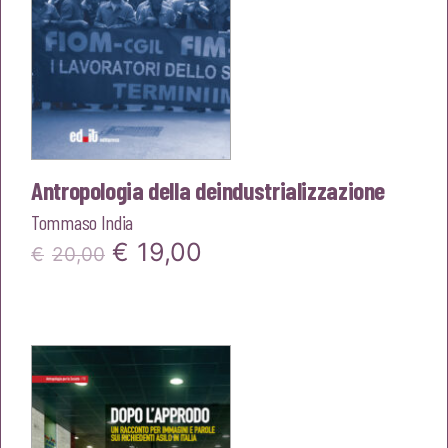
Antropologia della deindustrializzazione
Tommaso India
Il
Il
€
19,00
€
20,00
prezzo
prezzo
originale
attuale
era:
è:
€20,00.
€19,00.