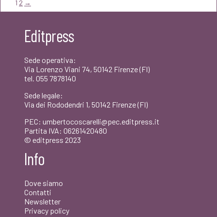
era:
è:
1
2
→
€30,00.
€28,50.
Editpress
Sede operativa:
Via Lorenzo Viani 74, 50142 Firenze (FI)
tel. 055 7878140
Sede legale:
Via dei Rododendri 1, 50142 Firenze (FI)
PEC: umbertocoscarelli@pec.editpress.it
Partita IVA: 06261420480
© editpress 2023
Info
Dove siamo
Contatti
Newsletter
Privacy policy