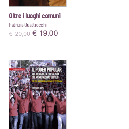
Oltre i luoghi comuni
Patrizia Quattrocchi
Il
Il
€
19,00
€
20,00
prezzo
prezzo
originale
attuale
era:
è:
€20,00.
€19,00.