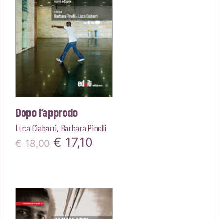
Dopo l’approdo
Luca Ciabarri
,
Barbara Pinelli
Il
Il
€
17,10
€
18,00
prezzo
prezzo
originale
attuale
era:
è:
€18,00.
€17,10.