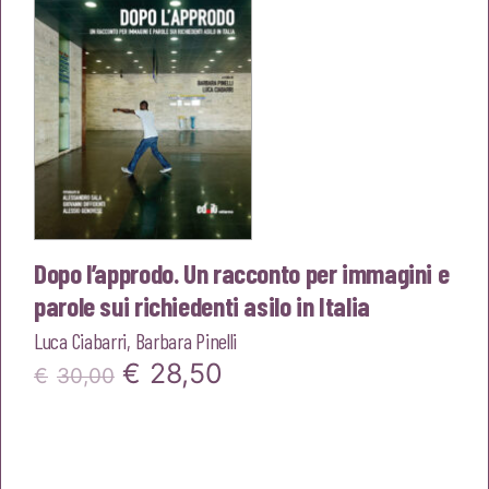
€20,00.
€19,00.
Dopo l’approdo. Un racconto per immagini e
parole sui richiedenti asilo in Italia
Luca Ciabarri
,
Barbara Pinelli
Il
Il
€
28,50
€
30,00
prezzo
prezzo
originale
attuale