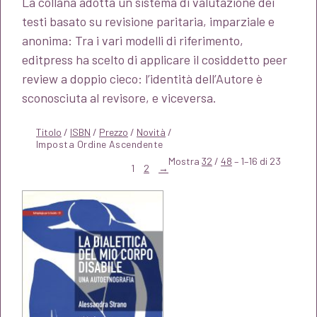
La collana adotta un sistema di valutazione dei
testi basato su revisione paritaria, imparziale e
anonima: Tra i vari modelli di riferimento,
editpress ha scelto di applicare il cosiddetto peer
review a doppio cieco: l’identità dell’Autore è
sconosciuta al revisore, e viceversa.
Titolo
/
ISBN
/
Prezzo
/
Novità
/
Mostra
32
/
48
– 1–16 di 23
1
2
→