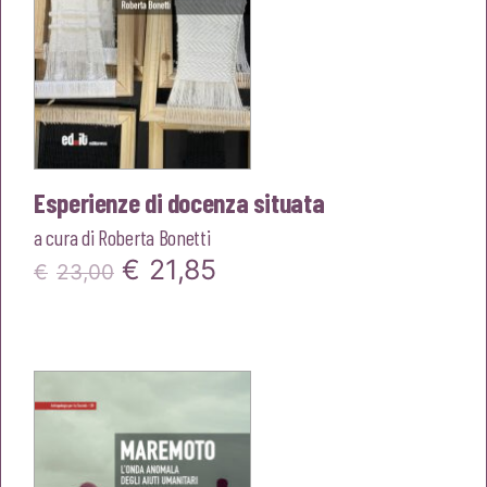
Esperienze di docenza situata
a cura di
Roberta Bonetti
Il
Il
€
21,85
€
23,00
prezzo
prezzo
originale
attuale
era:
è:
€23,00.
€21,85.