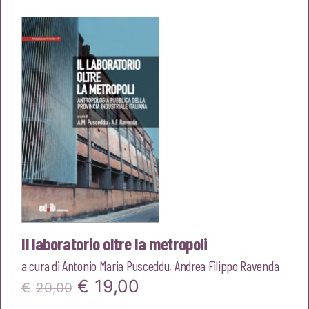
originale
attuale
era:
è:
€22,00.
€20,90.
Il laboratorio oltre la metropoli
a cura di
Antonio Maria Pusceddu
,
Andrea Filippo Ravenda
Il
Il
€
19,00
€
20,00