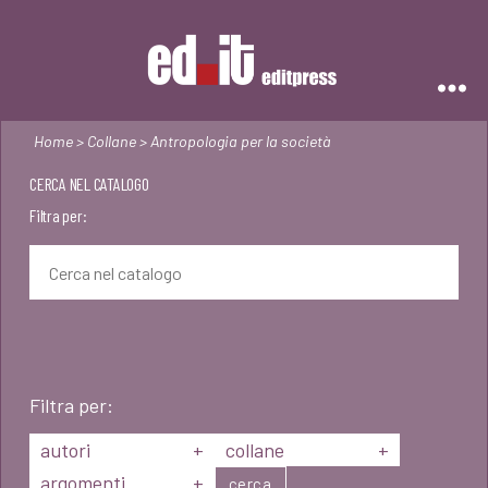
Editpress
Home
>
Collane
> Antropologia per la società
CERCA NEL CATALOGO
Filtra per:
Filtra per:
autori
+
collane
+
argomenti
+
cerca