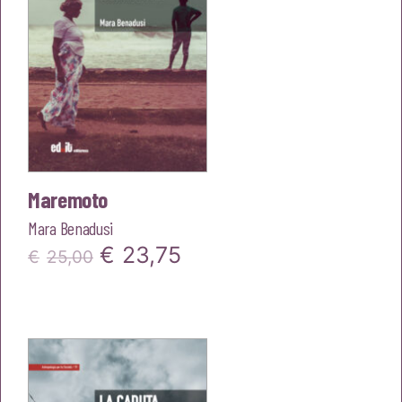
Maremoto
Mara Benadusi
Il
Il
€
23,75
€
25,00
prezzo
prezzo
originale
attuale
era:
è:
€25,00.
€23,75.