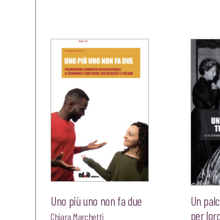
prezzo
prezzo
originale
attuale
era:
è:
€25,00.
€23,75.
Uno più uno non fa due
Un palc
per lor
Chiara Marchetti