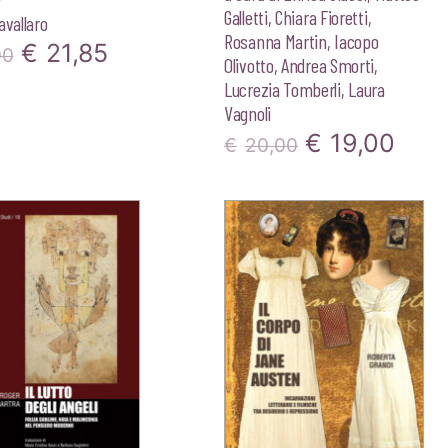
Galletti
,
Chiara Fioretti
,
avallaro
Rosanna Martin
,
Iacopo
Il
Il
€
21,85
00
Olivotto
,
Andrea Smorti
,
prezzo
prezzo
Lucrezia Tomberli
,
Laura
Vagnoli
originale
attuale
Il
Il
€
19,00
€
20,00
era:
è:
prezzo
pre
€23,00.
€21,85.
originale
attu
era:
è:
€20,00.
€19,