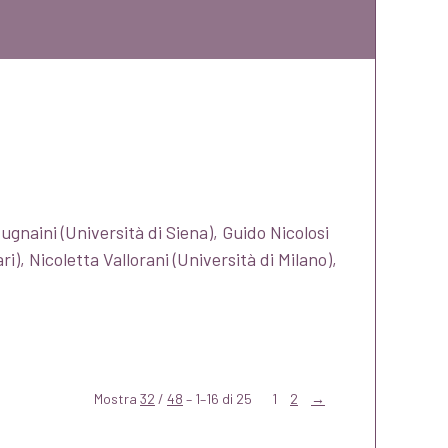
ugnaini (Università di Siena), Guido Nicolosi
i), Nicoletta Vallorani (Università di Milano),
Mostra
32
/
48
– 1–16 di 25
1
2
→