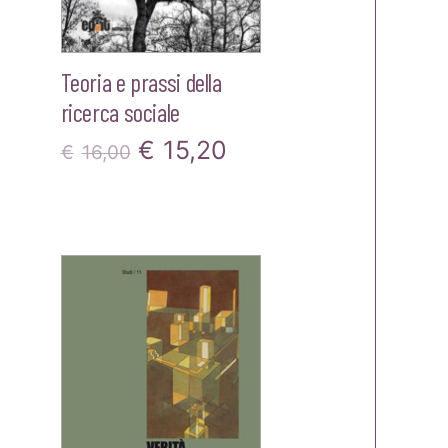
Teoria e prassi della
ricerca sociale
Il
Il
€
15,20
€
16,00
zo
prezzo
prezzo
le
originale
attuale
era:
è:
0.
€16,00.
€15,20.