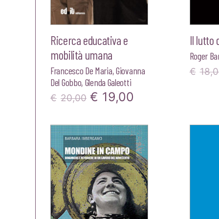
Ricerca educativa e
Il lutto
mobilità umana
Roger Ba
Francesco De Maria
,
Giovanna
€
18,
Del Gobbo
,
Glenda Galeotti
Il
Il
€
19,00
€
20,00
prezzo
prezzo
originale
attuale
era:
è:
€20,00.
€19,00.