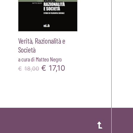
Verità, Razionalità e
Società
a cura di
Matteo Negro
Il
Il
€
17,10
€
18,00
prezzo
prezzo
originale
attuale
era:
è:
zo
€18,00.
€17,10.
ale