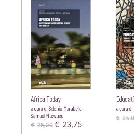
Africa Today
Educati
a cura di
Selenia Marabello
,
a cura di
Samuel Ntewusu
€
25,
Il
Il
€
23,75
€
25,00