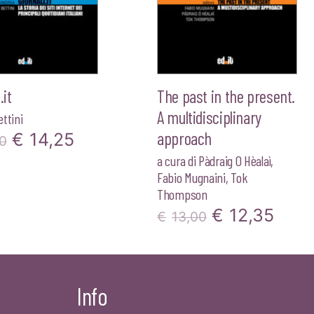
.it
The past in the present.
A multidisciplinary
ttini
approach
Il
Il
€
14,25
0
a cura di
Pàdraig O Hèalaì
,
prezzo
prezzo
Fabio Mugnaini
,
Tok
originale
attuale
Thompson
Il
Il
€
12,35
era:
è:
€
13,00
prezzo
prez
€15,00.
€14,25.
originale
attu
Info
era:
è: