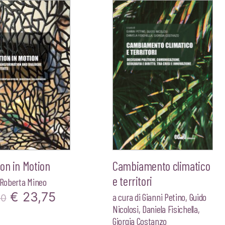
on in Motion
Cambiamento climatico
e territori
Roberta Mineo
Il
Il
€
23,75
a cura di
Gianni Petino
,
Guido
00
Nicolosi
,
Daniela Fisichella
,
prezzo
prezzo
Giorgia Costanzo