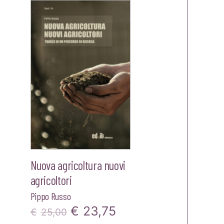
Nuova agricoltura nuovi
agricoltori
Pippo Russo
Il
Il
€
23,75
€
25,00