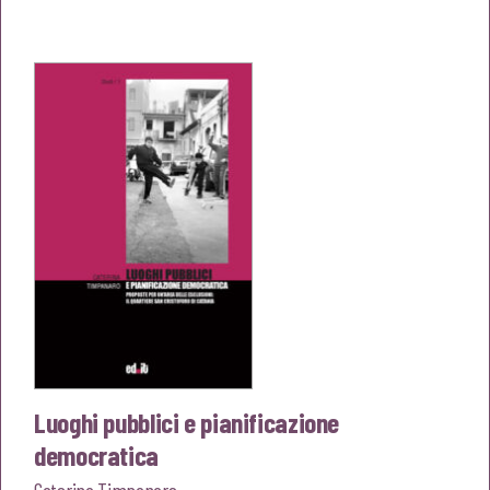
originale
attuale
era:
è:
€18,00.
€17,10.
Luoghi pubblici e pianificazione
democratica
Caterina Timpanaro