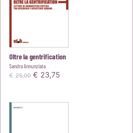
Oltre la gentrification
Sandra Annunziata
Il
Il
€
23,75
€
25,00
prezzo
prezzo
originale
attuale
era:
è:
€25,00.
€23,75.