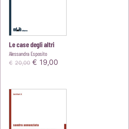
Le case degli altri
Alessandra Esposito
Il
Il
€
19,00
€
20,00
prezzo
prezzo
originale
attuale
era:
è:
€20,00.
€19,00.