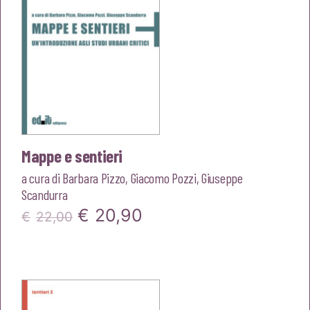
Mappe e sentieri
a cura di
Barbara Pizzo
,
Giacomo Pozzi
,
Giuseppe
Scandurra
Il
Il
€
20,90
€
22,00
prezzo
prezzo
originale
attuale
era:
è: