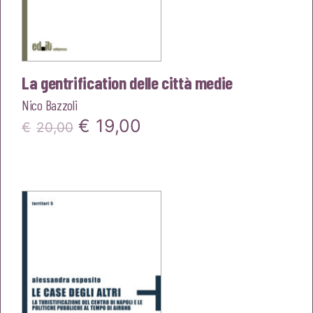
La gentrification delle città medie
Nico Bazzoli
Il
Il
€
19,00
€
20,00
prezzo
prezzo
originale
attuale
era:
è:
€20,00.
€19,00.