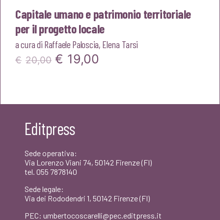
Capitale umano e patrimonio territoriale
per il progetto locale
a cura di
Raffaele Paloscia
,
Elena Tarsi
Il
Il
€
19,00
€
20,00
prezzo
prezzo
originale
attuale
era:
è:
Editpress
€20,00.
€19,00.
Sede operativa:
Via Lorenzo Viani 74, 50142 Firenze (FI)
tel. 055 7878140
Sede legale:
Via dei Rododendri 1, 50142 Firenze (FI)
PEC: umbertocoscarelli@pec.editpress.it