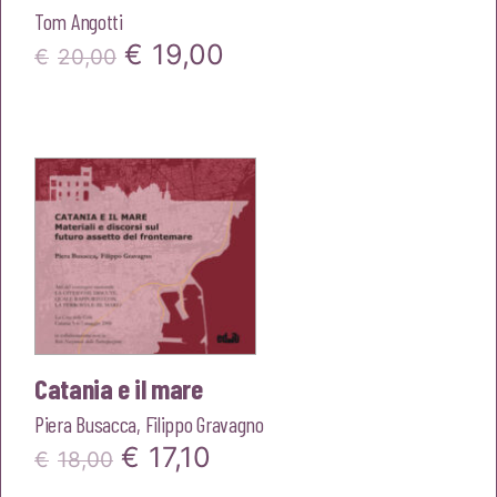
Tom Angotti
Il
Il
€
19,00
€
20,00
prezzo
prezzo
originale
attuale
era:
è:
€20,00.
€19,00.
Catania e il mare
Piera Busacca
,
Filippo Gravagno
Il
Il
€
17,10
€
18,00
prezzo
prezzo