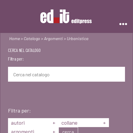
Editpress
Home
>
Catalogo
>
Argomenti
> Urbanistica
CERCA NEL CATALOGO
Filtra per:
Filtra per:
autori
+
collane
+
argomenti
+
cerca