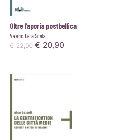
Oltre l’aporia postbellica
Valerio Della Scala
Il
Il
€
20,90
€
22,00
prezzo
prezzo
originale
attuale
era:
è:
€22,00.
€20,90.