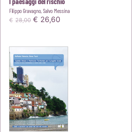
I paesaggi del rischio
Filippo Gravagno
,
Salvo Messina
Il
Il
€
26,60
€
28,00
prezzo
prezzo
originale
attuale
era:
è:
€28,00.
€26,60.