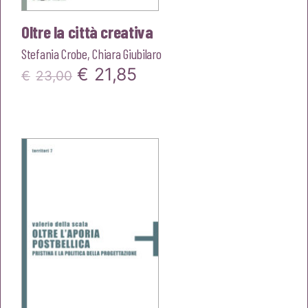
Oltre la città creativa
Stefania Crobe
,
Chiara Giubilaro
Il
Il
€
21,85
€
23,00
prezzo
prezzo
originale
attuale
era:
è:
€23,00.
€21,85.