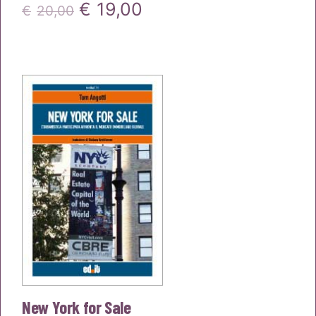
Il
Il
€
19,00
€
20,00
prezzo
prezzo
originale
attuale
era:
è:
€20,00.
€19,00.
New York for Sale