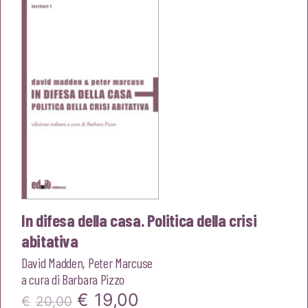
era:
è:
€20,00.
€19,00.
In difesa della casa. Politica della crisi
abitativa
David Madden
,
Peter Marcuse
a cura di
Barbara Pizzo
Il
Il
€
19,00
€
20,00