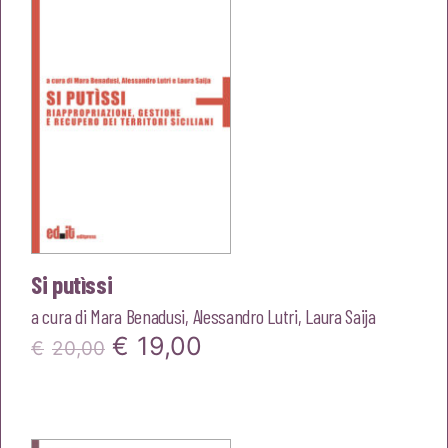
€22,00.
€20,90.
Si putìssi
a cura di
Mara Benadusi
,
Alessandro Lutri
,
Laura Saija
Il
Il
€
19,00
€
20,00
prezzo
prezzo
originale
attuale