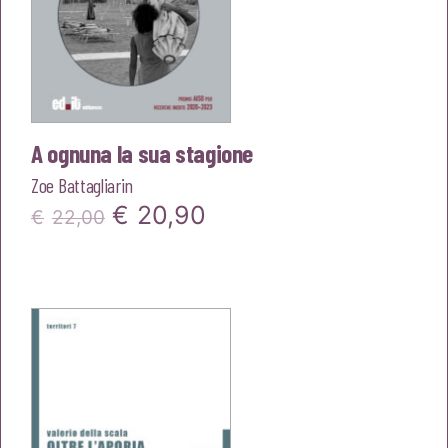
A ognuna la sua stagione
Zoe Battagliarin
Il
Il
€
20,90
€
22,00
prezzo
prezzo
originale
attuale
era:
è:
€22,00.
€20,90.