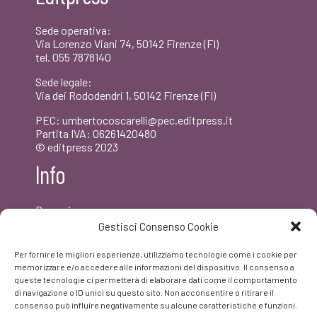
Sede operativa:
Via Lorenzo Viani 74, 50142 Firenze (FI)
tel. 055 7878140
Sede legale:
Via dei Rododendri 1, 50142 Firenze (FI)
PEC: umbertocoscarelli@pec.editpress.it
Partita IVA: 06261420480
© editpress 2023
Info
Dove siamo
Contatti
Gestisci Consenso Cookie
Newsletter
Privacy policy
Per fornire le migliori esperienze, utilizziamo tecnologie come i cookie per
FAQ
memorizzare e/o accedere alle informazioni del dispositivo. Il consenso a
queste tecnologie ci permetterà di elaborare dati come il comportamento
di navigazione o ID unici su questo sito. Non acconsentire o ritirare il
Facebook
consenso può influire negativamente su alcune caratteristiche e funzioni.