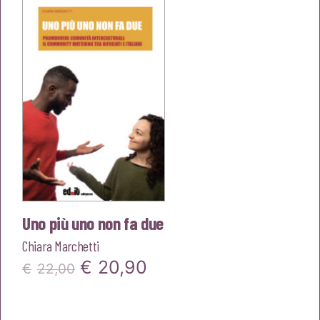
era:
è:
€25,00.
€23,75.
Uno più uno non fa due
Chiara Marchetti
Il
Il
€
20,90
€
22,00
prezzo
prezzo
originale
attuale