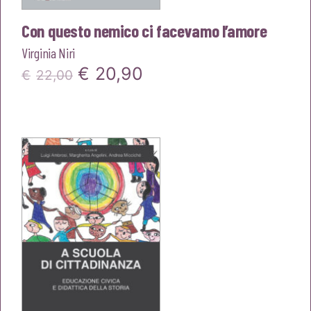
Con questo nemico ci facevamo l’amore
Virginia Niri
Il
Il
€
20,90
€
22,00
prezzo
prezzo
originale
attuale
era:
è:
€22,00.
€20,90.