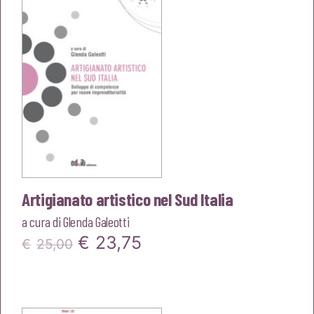
€25,00.
€23,75.
Artigianato artistico nel Sud Italia
a cura di
Glenda Galeotti
Il
Il
€
23,75
€
25,00
prezzo
prezzo
originale
attuale