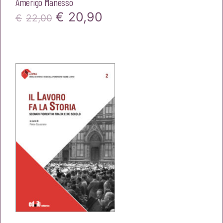
Amerigo Manesso
Il
Il
€
20,90
€
22,00
prezzo
prezzo
originale
attuale
era:
è:
€22,00.
€20,90.