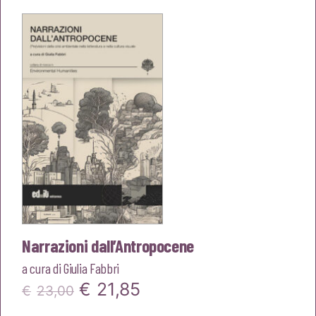
era:
è:
€22,00.
€20,90.
Narrazioni dall’Antropocene
a cura di
Giulia Fabbri
Il
Il
€
21,85
€
23,00
prezzo
prezzo