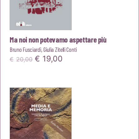
Ma noi non potevamo aspettare più
Bruno Fusciardi
,
Giulia Zitelli Conti
Il
Il
€
19,00
€
20,00
prezzo
prezzo
originale
attuale
era:
è:
€20,00.
€19,00.