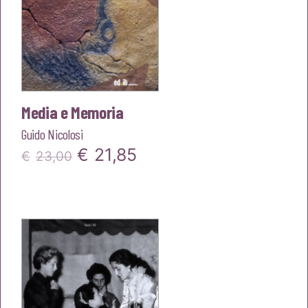
Media e Memoria
Guido Nicolosi
Il
Il
€
21,85
€
23,00
prezzo
prezzo
originale
attuale
era:
è:
€23,00.
€21,85.