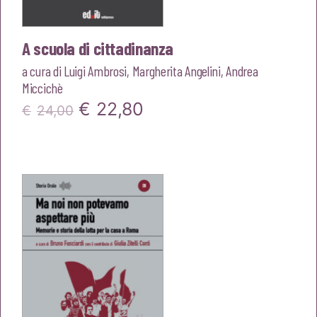
A scuola di cittadinanza
a cura di
Luigi Ambrosi
,
Margherita Angelini
,
Andrea
Miccichè
Il
Il
€
22,80
€
24,00
prezzo
prezzo
originale
attuale
era:
è:
€24,00.
€22,80.