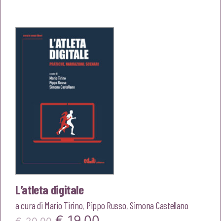
originale
attuale
era:
è:
€23,00.
€21,85.
L’atleta digitale
a cura di
Mario Tirino
,
Pippo Russo
,
Simona Castellano
Il
Il
€
19,00