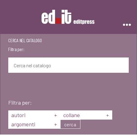
Editpress
CERCA NEL CATALOGO
Filtra per:
Filtra per:
autori
+
collane
+
argomenti
+
cerca