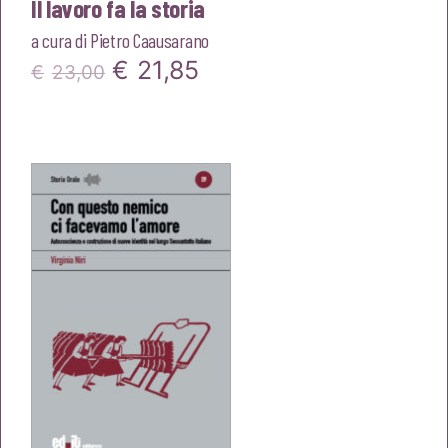
Il lavoro fa la storia
a cura di
Pietro Caausarano
Il
Il
€
21,85
€
23,00
prezzo
prezzo
originale
attuale
era:
è:
€23,00.
€21,85.