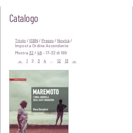
Catalogo
Titolo
/
ISBN
/
Prezzo
/
Novità
/
Mostra
32
/
48
– 17–32 di 199
←
1
2
3
4
…
12
13
→