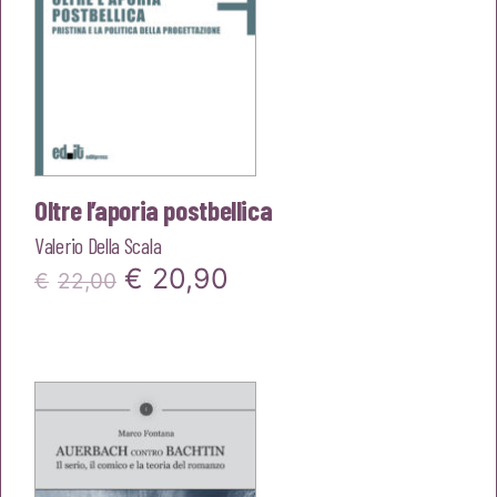
Oltre l’aporia postbellica
Valerio Della Scala
Il
Il
€
20,90
€
22,00
prezzo
prezzo
originale
attuale
era:
è:
€22,00.
€20,90.