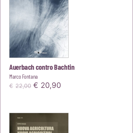
Auerbach contro Bachtin
Marco Fontana
Il
Il
€
20,90
€
22,00
prezzo
prezzo
originale
attuale
era:
è:
€22,00.
€20,90.