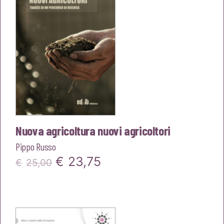
Nuova agricoltura nuovi agricoltori
Pippo Russo
Il
Il
€
23,75
€
25,00
prezzo
prezzo
originale
attuale
era:
è: