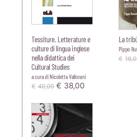
Tessiture. Letterature e
La tribù
culture di lingua inglese
Pippo Ru
nella didattica dei
€
16,0
Cultural Studies
a cura di
Nicoletta Vallorani
Il
Il
€
38,00
€
40,00
prezzo
prezzo
originale
attuale
era:
è:
€40,00.
€38,00.