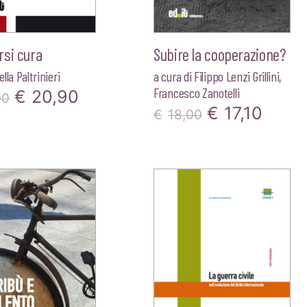
rsi cura
Subire la cooperazione?
lla Paltrinieri
a cura di
Filippo Lenzi Grillini
,
Francesco Zanotelli
Il
Il
€
20,90
00
Il
Il
€
17,10
€
18,00
prezzo
prezzo
prezzo
prez
originale
attuale
originale
attua
era:
è:
era:
è:
€22,00.
€20,90.
€18,00.
€17,1