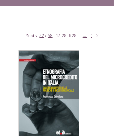
Mostra
32
/
48
– 17–29 di 29
←
1
2