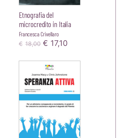
Etnografia del
microcredito in Italia
Francesca Crivellaro
Il
Il
€
17,10
zo
€
18,00
prezzo
prezzo
le
originale
attuale
era:
è:
0.
€18,00.
€17,10.