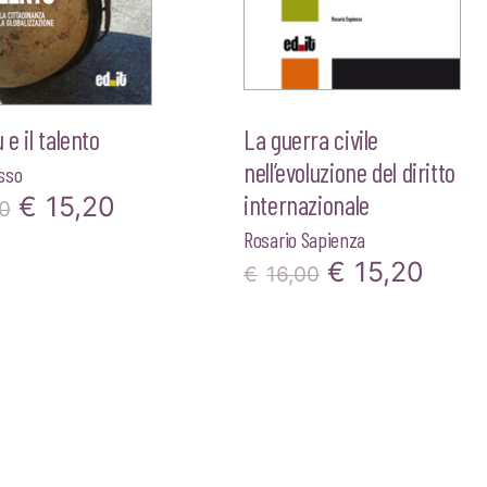
 e il talento
La guerra civile
nell’evoluzione del diritto
sso
internazionale
Il
Il
€
15,20
0
Rosario Sapienza
prezzo
prezzo
Il
Il
€
15,20
€
16,00
originale
attuale
prezzo
prez
era:
è:
originale
attua
€16,00.
€15,20.
era:
è:
€16,00.
€15,