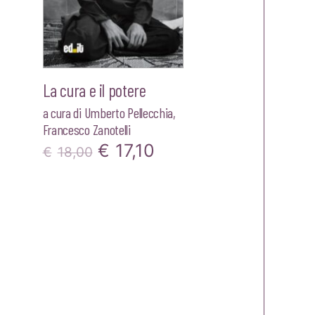
La cura e il potere
a cura di
Umberto Pellecchia
,
Francesco Zanotelli
Il
Il
€
17,10
€
18,00
prezzo
prezzo
zo
originale
attuale
le
era:
è:
€18,00.
€17,10.
20.