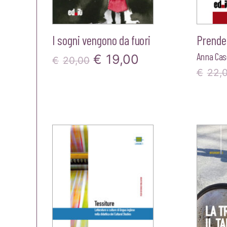
I sogni vengono da fuori
Prende
Anna Case
Il
Il
€
19,00
€
20,00
€
22,
prezzo
prezzo
originale
attuale
era:
è:
€20,00.
€19,00.