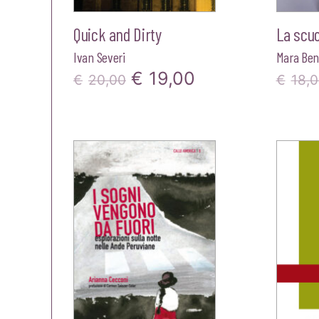
Quick and Dirty
La scuo
Ivan Severi
Mara Ben
Il
Il
€
19,00
€
20,00
€
18,
prezzo
prezzo
originale
attuale
era:
è:
€20,00.
€19,00.