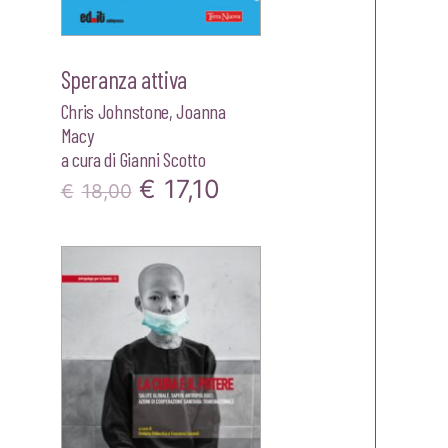
Speranza attiva
Chris Johnstone
,
Joanna
Macy
a cura di
Gianni Scotto
Il
Il
€
17,10
€
18,00
zo
prezzo
prezzo
le
originale
attuale
era:
è:
0.
€18,00.
€17,10.