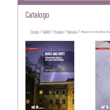
Catalogo
/
/
/
/
Titolo
ISBN
Prezzo
Novità