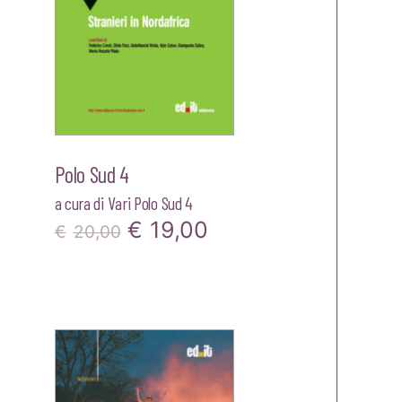
Polo Sud 4
a cura di
Vari Polo Sud 4
Il
Il
€
19,00
€
20,00
zzo
prezzo
prezzo
ale
originale
attuale
era:
è:
00.
€20,00.
€19,00.