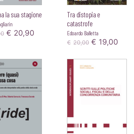
a la sua stagione
Tra distopia e
catastrofe
gliarin
Il
Il
€
20,90
Edoardo Balletta
00
Il
Il
€
19,00
prezzo
prezzo
€
20,00
prezzo
pre
originale
attuale
originale
attu
era:
è:
era:
è:
€22,00.
€20,90.
€20,00.
€19,