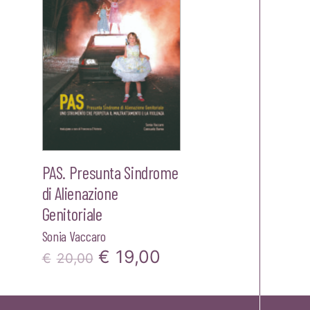
PAS. Presunta Sindrome
di Alienazione
Genitoriale
Sonia Vaccaro
zzo
Il
Il
€
19,00
€
20,00
ale
prezzo
prezzo
originale
attuale