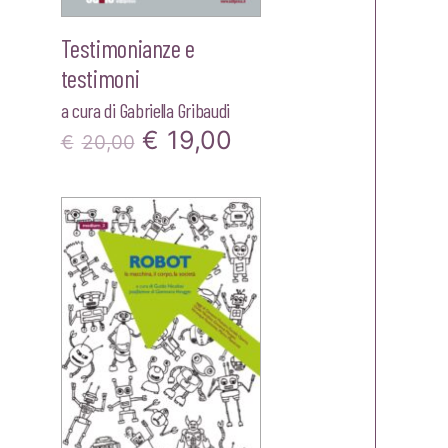
Testimonianze e
testimoni
a cura di
Gabriella Gribaudi
Il
Il
€
19,00
€
20,00
zzo
prezzo
prezzo
ale
originale
attuale
era:
è:
00.
€20,00.
€19,00.