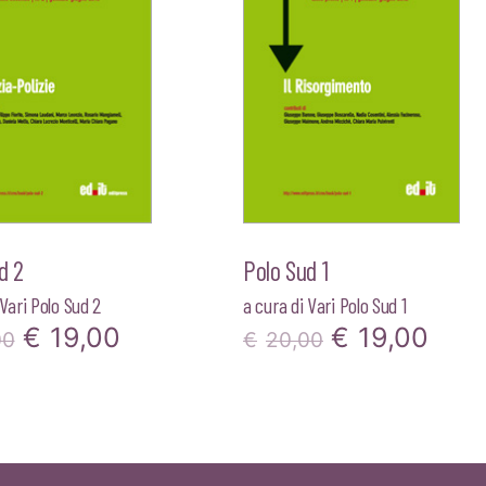
d 2
Polo Sud 1
Vari Polo Sud 2
a cura di
Vari Polo Sud 1
Il
Il
Il
Il
€
19,00
€
19,00
00
€
20,00
prezzo
prezzo
prezzo
pre
originale
attuale
originale
attu
era:
è:
era:
è: