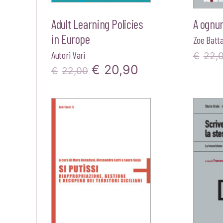
Adult Learning Policies
A ognun
in Europe
Zoe Batta
Autori Vari
€
22,
Il
Il
€
20,90
€
22,00
prezzo
prezzo
originale
attuale
era:
è:
€22,00.
€20,90.