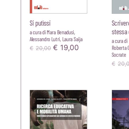
Si putìssi
Scrivere
stessa
a cura di
Mara Benadusi
,
Alessandro Lutri
,
Laura Saija
a cura di
Il
Il
€
19,00
Roberta 
€
20,00
Socrate
prezzo
prezzo
€
20,
originale
attuale
era:
è:
€20,00.
€19,00.