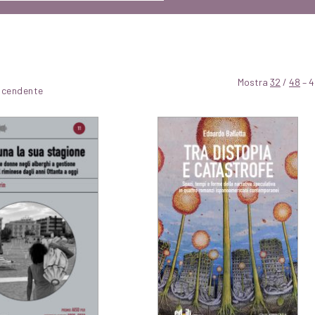
Mostra
32
/
48
– 4