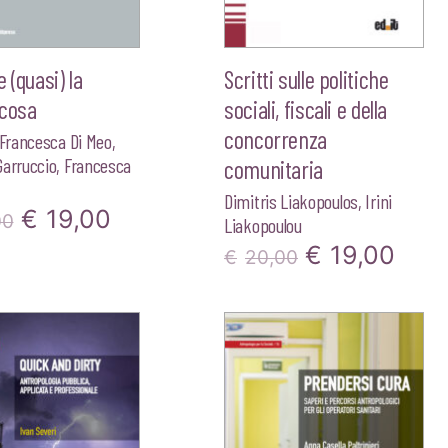
 (quasi) la
Scritti sulle politiche
 cosa
sociali, fiscali e della
concorrenza
Francesca Di Meo
,
Garruccio
,
Francesca
comunitaria
Dimitris Liakopoulos
,
Irini
Il
Il
€
19,00
00
Liakopoulou
Il
Il
prezzo
prezzo
€
19,00
€
20,00
prezzo
pre
originale
attuale
originale
attu
era:
è:
era:
è:
€20,00.
€19,00.
€20,00.
€19,