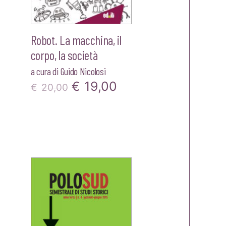
Robot. La macchina, il
corpo, la società
a cura di
Guido Nicolosi
Il
Il
€
19,00
€
20,00
prezzo
prezzo
originale
attuale
era:
è:
zzo
€20,00.
€19,00.
ale
00.