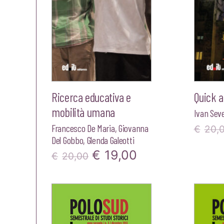
Ricerca educativa e
Quick a
mobilità umana
Ivan Seve
Francesco De Maria
,
Giovanna
€
20,
Del Gobbo
,
Glenda Galeotti
Il
Il
€
19,00
€
20,00
prezzo
prezzo
originale
attuale
era:
è: