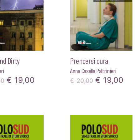
nd Dirty
Prendersi cura
ri
Anna Casella Paltrinieri
Il
Il
Il
Il
€
19,00
€
19,00
00
€
20,00
prezzo
prezzo
prezzo
pre
originale
attuale
originale
attu
era:
è:
era:
è:
€20,00.
€19,00.
€20,00.
€19,