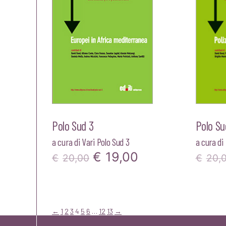
€20,00.
€19,00.
Polo Sud 3
Polo Su
a cura di
Vari Polo Sud 3
a cura di
Il
Il
€
19,00
€
20,00
€
20,
prezzo
prezzo
originale
attuale
era:
è:
←
1
2
3
4
5
6
…
12
13
→