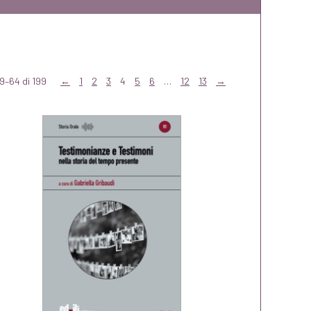
9–64 di 199
←
1
2
3
4
5
6
…
12
13
→