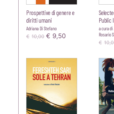
Prospettive di genere e
Selecte
diritti umani
Public 
Adriana Di Stefano
a cura di
Rosario 
Il
Il
€
9,50
€
10,00
€
10,
prezzo
prezzo
originale
attuale
era:
è:
€10,00.
€9,50.