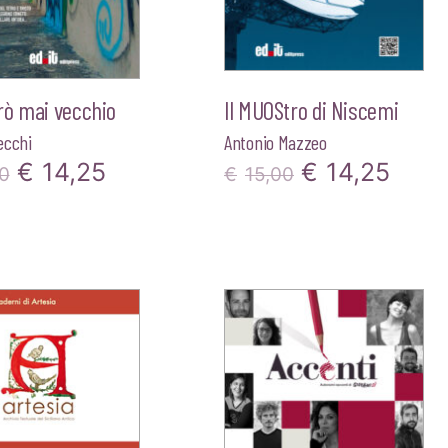
rò mai vecchio
Il MUOStro di Niscemi
ecchi
Antonio Mazzeo
Il
Il
Il
Il
€
14,25
€
14,25
0
€
15,00
prezzo
prezzo
prezzo
prez
originale
attuale
originale
attua
era:
è:
era:
è:
€15,00.
€14,25.
€15,00.
€14,