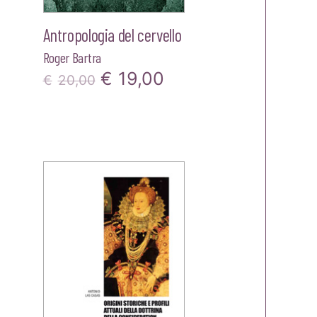
Antropologia del cervello
Roger Bartra
Il
Il
€
19,00
€
20,00
prezzo
prezzo
originale
attuale
zzo
era:
è:
ale
€20,00.
€19,00.
00.