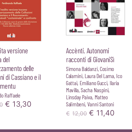
ita versione
Accènti. Autonomi
 del
racconti di GiovaniSì
zzamento delle
Simona Baldanzi
,
Cosimo
Calamini
,
Laura Del Lama
,
Ico
ni di Cassiano e il
Gattai
,
Emiliano Gucci
,
Ilaria
amentu
Mavilla
,
Sacha Naspini
,
do Raffaele
Linsday Paiva
,
Matteo
Il
Il
€
13,30
Salimbeni
,
Vanni Santoni
0
Il
Il
€
11,40
prezzo
prezzo
€
12,00
prezzo
prez
originale
attuale