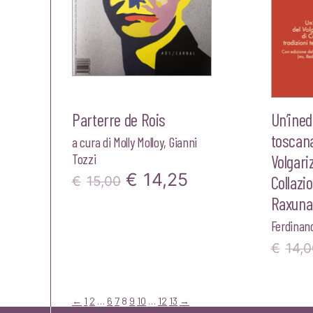
Parterre de Rois
Un’ined
toscana
a cura di
Molly Molloy
,
Gianni
Tozzi
Volgari
Il
Il
€
14,25
Collazio
€
15,00
Raxun
prezzo
prezzo
Ferdinan
originale
attuale
€
14,0
era:
è:
€15,00.
€14,25.
←
1
2
…
6
7
8
9
10
…
12
13
→