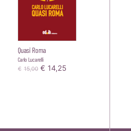
Quasi Roma
Carlo Lucarelli
Il
Il
€
14,25
€
15,00
prezzo
prezzo
originale
attuale
era:
è:
€15,00.
€14,25.
zo