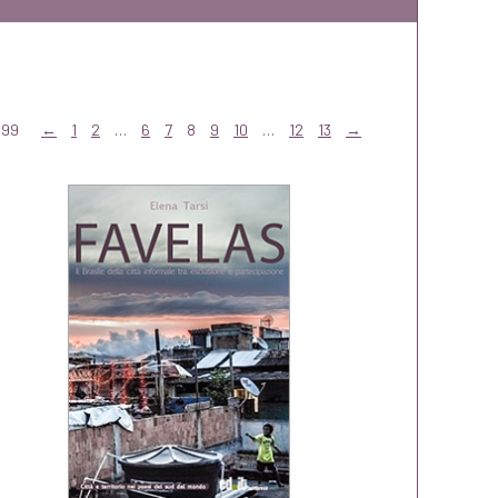
199
←
1
2
…
6
7
8
9
10
…
12
13
→