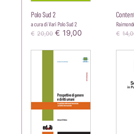
Polo Sud 2
Conten
a cura di
Vari Polo Sud 2
Raimondo
Il
Il
€
19,00
€
20,00
€
14,0
prezzo
prezzo
originale
attuale
era:
è:
€20,00.
€19,00.