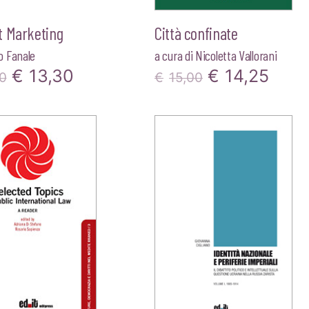
t Marketing
Città confinate
 Fanale
a cura di
Nicoletta Vallorani
Il
Il
Il
Il
€
13,30
€
14,25
0
€
15,00
prezzo
prezzo
prezzo
prez
originale
attuale
originale
attua
era:
è:
era:
è:
€14,00.
€13,30.
€15,00.
€14,