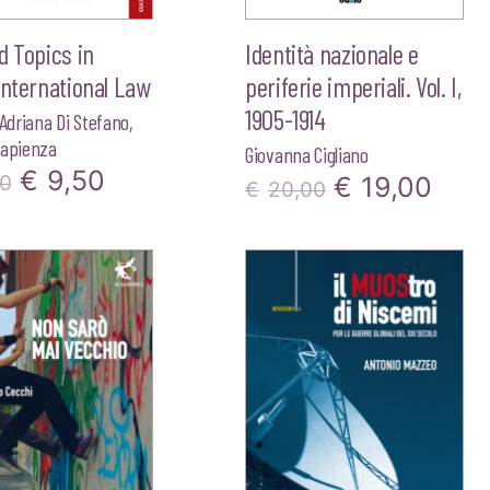
d Topics in
Identità nazionale e
International Law
periferie imperiali. Vol. I,
1905-1914
Adriana Di Stefano
,
Sapienza
Giovanna Cigliano
Il
Il
€
9,50
Il
Il
00
€
19,00
€
20,00
prezzo
prezzo
prezzo
pre
originale
attuale
originale
attu
era:
è:
era:
è:
€10,00.
€9,50.
€20,00.
€19,