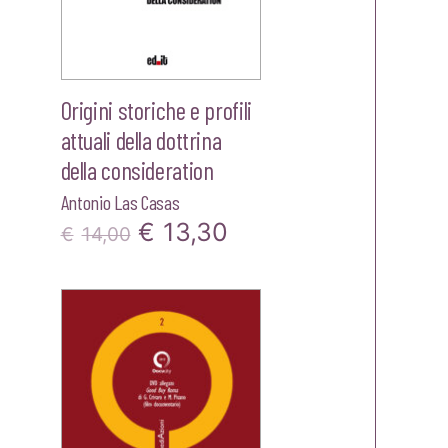
Origini storiche e profili
attuali della dottrina
della consideration
Antonio Las Casas
zo
Il
Il
€
13,30
€
14,00
le
prezzo
prezzo
originale
attuale
25.
era:
è:
€14,00.
€13,30.