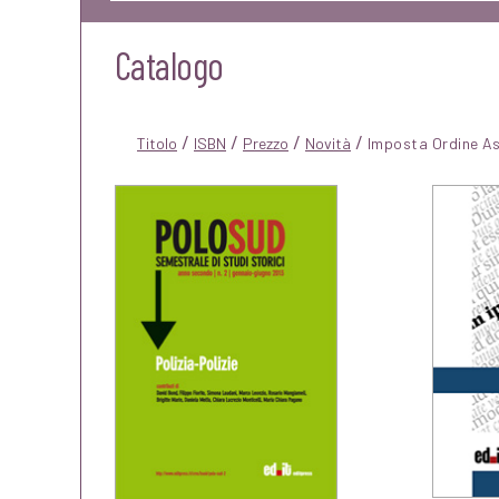
Catalogo
/
/
/
/
Titolo
ISBN
Prezzo
Novità