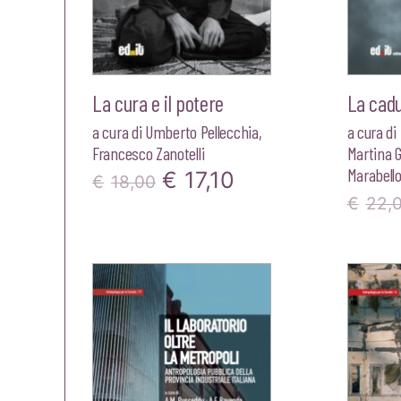
La cura e il potere
La cad
a cura di
Umberto Pellecchia
,
a cura di
Francesco Zanotelli
Martina G
Marabell
Il
Il
€
17,10
€
18,00
€
22,
prezzo
prezzo
originale
attuale
era:
è:
€18,00.
€17,10.