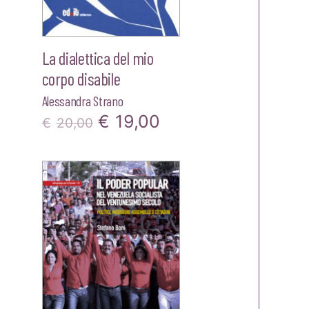
La dialettica del mio
corpo disabile
Alessandra Strano
Il
Il
€
19,00
zo
€
20,00
prezzo
prezzo
le
originale
attuale
era:
è:
0.
€20,00.
€19,00.