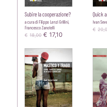
Subire la cooperazione?
Quick a
a cura di
Filippo Lenzi Grillini
,
Ivan Seve
Francesco Zanotelli
€
20,
Il
Il
€
17,10
€
18,00
prezzo
prezzo
originale
attuale
era:
è:
€18,00.
€17,10.