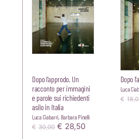
€20,00.
€19,00.
Dopo l’approdo. Un
Dopo l’
racconto per immagini
Luca Ciab
e parole sui richiedenti
€
18,
asilo in Italia
Luca Ciabarri
,
Barbara Pinelli
Il
Il
€
28,50
€
30,00
prezzo
prezzo