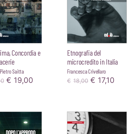
ima, Concordia e
Etnografia del
acerie
microcredito in Italia
Pietro Saitta
Francesca Crivellaro
Il
Il
Il
Il
€
19,00
€
17,10
00
€
18,00
prezzo
prezzo
prezzo
prez
originale
attuale
originale
attua
era:
è:
era:
è:
€20,00.
€19,00.
€18,00.
€17,1