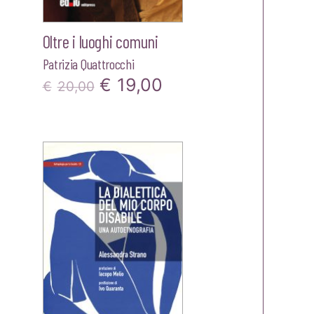
Oltre i luoghi comuni
Patrizia Quattrocchi
Il
Il
€
19,00
€
20,00
zzo
prezzo
prezzo
ale
originale
attuale
era:
è:
00.
€20,00.
€19,00.