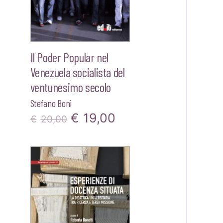
Il Poder Popular nel
Venezuela socialista del
ventunesimo secolo
Stefano Boni
zo
Il
Il
€
19,00
€
20,00
le
prezzo
prezzo
originale
attuale
0.
era:
è:
€20,00.
€19,00.