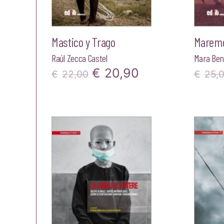
Mastico y Trago
Marem
Raúl Zecca Castel
Mara Ben
Il
Il
€
20,90
€
22,00
€
25,
prezzo
prezzo
originale
attuale
era:
è:
€22,00.
€20,90.