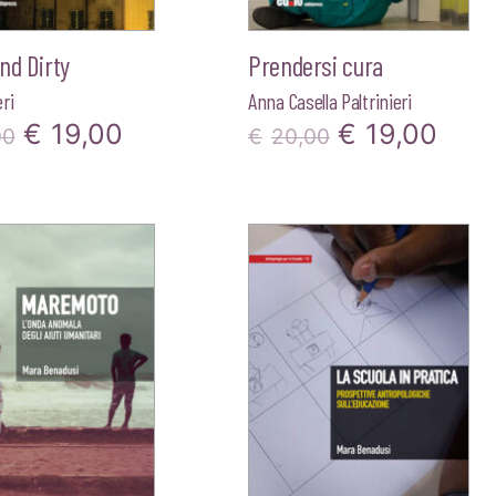
nd Dirty
Prendersi cura
ri
Anna Casella Paltrinieri
Il
Il
Il
Il
€
19,00
€
19,00
00
€
20,00
prezzo
prezzo
prezzo
pre
originale
attuale
originale
attu
era:
è:
era:
è:
€20,00.
€19,00.
€20,00.
€19,