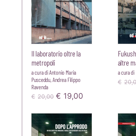
Il laboratorio oltre la
Fukush
metropoli
altre m
a cura di
Antonio Maria
a cura di
Pusceddu
,
Andrea Filippo
€
20,
Ravenda
Il
Il
€
19,00
€
20,00
prezzo
prezzo
originale
attuale
era:
è: