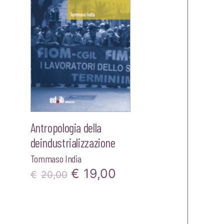
Antropologia della
deindustrializzazione
Tommaso India
zzo
Il
Il
€
19,00
€
20,00
ale
prezzo
prezzo
originale
attuale
00.