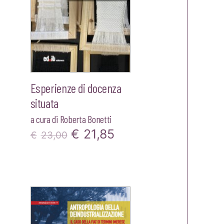
Esperienze di docenza
situata
a cura di
Roberta Bonetti
Il
Il
€
21,85
€
23,00
zo
prezzo
prezzo
le
originale
attuale
era:
è:
0.
€23,00.
€21,85.