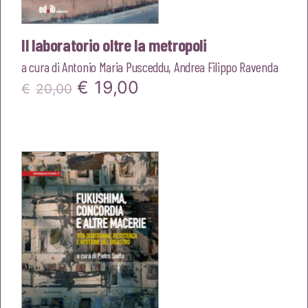
Il laboratorio oltre la metropoli
a cura di
Antonio Maria Pusceddu
,
Andrea Filippo Ravenda
Il
Il
€
19,00
€
20,00
prezzo
prezzo
originale
attuale
era:
è:
€20,00.
€19,00.