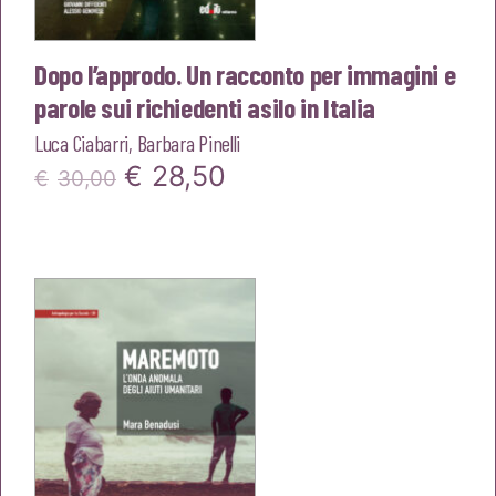
Dopo l’approdo. Un racconto per immagini e
parole sui richiedenti asilo in Italia
Luca Ciabarri
,
Barbara Pinelli
Il
Il
€
28,50
€
30,00
prezzo
prezzo
originale
attuale
era:
è:
€30,00.
€28,50.