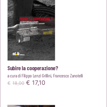
€20,00.
€19,00.
Subire la cooperazione?
a cura di
Filippo Lenzi Grillini
,
Francesco Zanotelli
Il
Il
€
17,10
€
18,00
prezzo
prezzo
originale
attuale