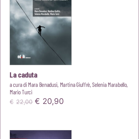
La caduta
a cura di
Mara Benadusi
,
Martina Giuffrè
,
Selenia Marabello
,
Mario Turci
Il
Il
€
20,90
€
22,00
prezzo
prezzo
originale
attuale
era:
è: