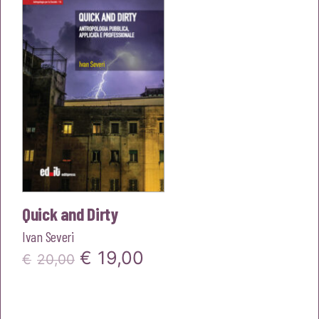
€22,00.
€20,90.
Quick and Dirty
Ivan Severi
Il
Il
€
19,00
€
20,00
prezzo
prezzo
originale
attuale