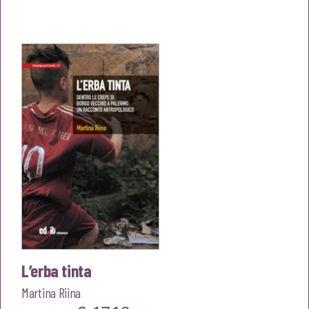
prezzo
prezzo
originale
attuale
era:
è:
€18,00.
€17,10.
L’erba tinta
Martina Riina