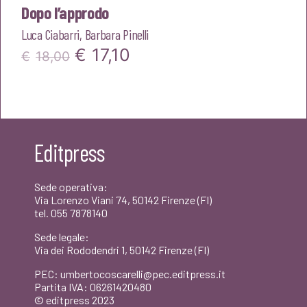
Dopo l’approdo
Luca Ciabarri
,
Barbara Pinelli
Il
Il
€
17,10
€
18,00
prezzo
prezzo
originale
attuale
era:
è:
Editpress
€18,00.
€17,10.
Sede operativa:
Via Lorenzo Viani 74, 50142 Firenze (FI)
tel. 055 7878140
Sede legale:
Via dei Rododendri 1, 50142 Firenze (FI)
PEC: umbertocoscarelli@pec.editpress.it
Partita IVA: 06261420480
© editpress 2023