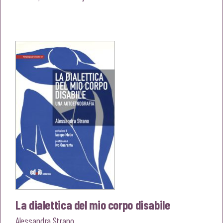
prezzo
prezzo
originale
attuale
era:
è:
€20,00.
€19,00.
La dialettica del mio corpo disabile
Alessandra Strano