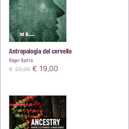
Antropologia del cervello
Roger Bartra
Il
Il
€
19,00
€
20,00
prezzo
prezzo
originale
attuale
era:
è:
€20,00.
€19,00.