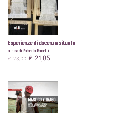
Esperienze di docenza situata
a cura di
Roberta Bonetti
Il
Il
€
21,85
€
23,00
prezzo
prezzo
originale
attuale
era:
è:
€23,00.
€21,85.