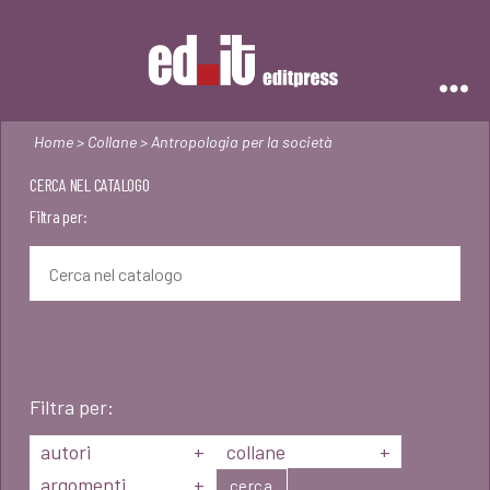
Editpress
Home
>
Collane
> Antropologia per la società
CERCA NEL CATALOGO
Filtra per:
Filtra per:
autori
+
collane
+
argomenti
+
cerca