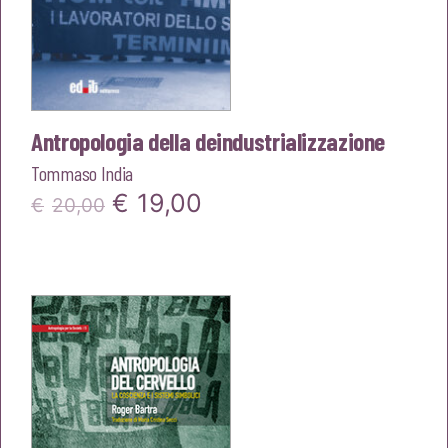
Antropologia della deindustrializzazione
Tommaso India
Il
Il
€
19,00
€
20,00
prezzo
prezzo
originale
attuale
era:
è:
€20,00.
€19,00.