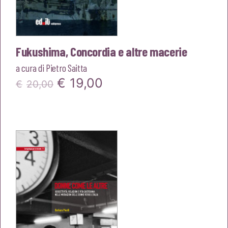
Fukushima, Concordia e altre macerie
a cura di
Pietro Saitta
Il
Il
€
19,00
€
20,00
prezzo
prezzo
originale
attuale
era:
è:
€20,00.
€19,00.