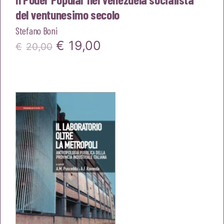
del ventunesimo secolo
Stefano Boni
Il
Il
€
19,00
€
20,00
prezzo
prezzo
originale
attuale
era:
è:
€20,00.
€19,00.