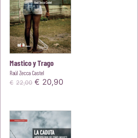
Mastico y Trago
Raúl Zecca Castel
Il
Il
€
20,90
€
22,00
prezzo
prezzo
originale
attuale
era:
è:
€22,00.
€20,90.