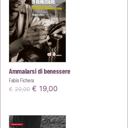
Ammalarsi di benessere
Fabio Fichera
Il
Il
€
19,00
€
20,00
prezzo
prezzo
originale
attuale
era:
è: