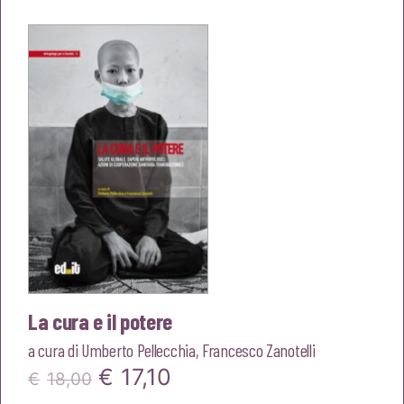
originale
attuale
era:
è:
€18,00.
€17,10.
La cura e il potere
a cura di
Umberto Pellecchia
,
Francesco Zanotelli
Il
Il
€
17,10
€
18,00