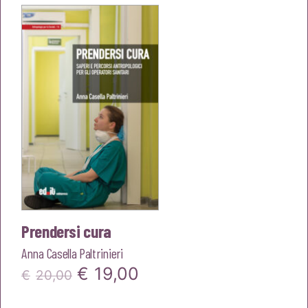
era:
è:
€20,00.
€19,00.
Prendersi cura
Anna Casella Paltrinieri
Il
Il
€
19,00
€
20,00
prezzo
prezzo