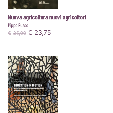
Nuova agricoltura nuovi agricoltori
Pippo Russo
Il
Il
€
23,75
€
25,00
prezzo
prezzo
originale
attuale
era:
è:
€25,00.
€23,75.