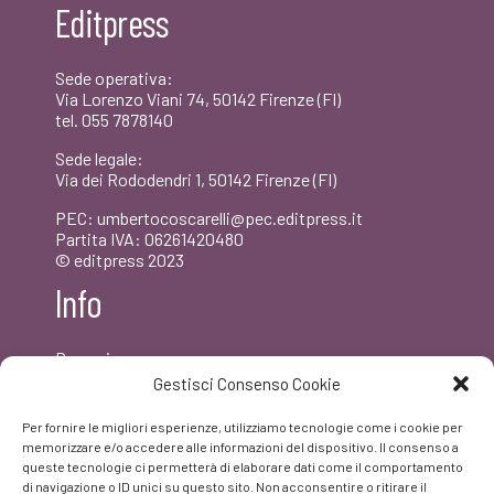
Editpress
Sede operativa:
Via Lorenzo Viani 74, 50142 Firenze (FI)
tel. 055 7878140
Sede legale:
Via dei Rododendri 1, 50142 Firenze (FI)
PEC: umbertocoscarelli@pec.editpress.it
Partita IVA: 06261420480
© editpress 2023
Info
Dove siamo
Contatti
Gestisci Consenso Cookie
Newsletter
Privacy policy
Per fornire le migliori esperienze, utilizziamo tecnologie come i cookie per
FAQ
memorizzare e/o accedere alle informazioni del dispositivo. Il consenso a
queste tecnologie ci permetterà di elaborare dati come il comportamento
di navigazione o ID unici su questo sito. Non acconsentire o ritirare il