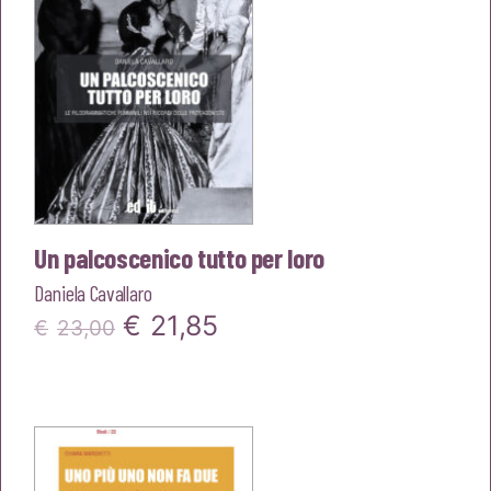
Un palcoscenico tutto per loro
Daniela Cavallaro
Il
Il
€
21,85
€
23,00
prezzo
prezzo
originale
attuale
era:
è:
€23,00.
€21,85.