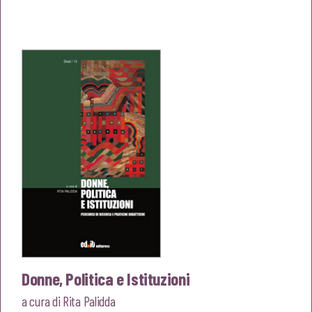
prezzo
prezzo
originale
attuale
era:
è:
€20,00.
€19,00.
Donne, Politica e Istituzioni
a cura di
Rita Palidda