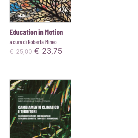
Education in Motion
a cura di
Roberta Mineo
Il
Il
€
23,75
€
25,00
prezzo
prezzo
originale
attuale
era:
è:
€25,00.
€23,75.