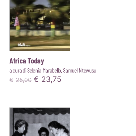
Africa Today
a cura di
Selenia Marabello
,
Samuel Ntewusu
Il
Il
€
23,75
€
25,00
prezzo
prezzo
originale
attuale
era:
è:
€25,00.
€23,75.