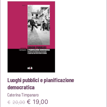
era:
è:
€20,00.
€19,00.
Luoghi pubblici e pianificazione
democratica
Caterina Timpanaro
Il
Il
€
19,00
€
20,00