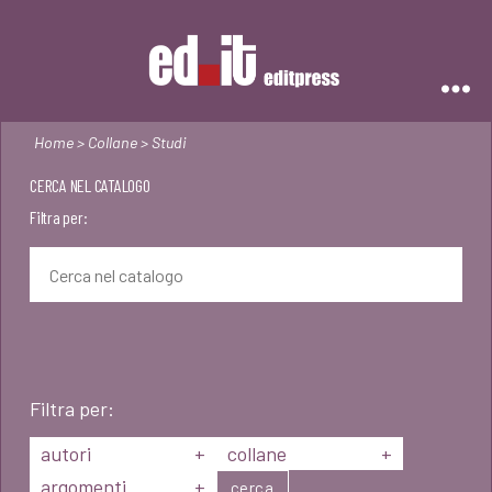
Editpress
Home
>
Collane
> Studi
CERCA NEL CATALOGO
Filtra per:
Filtra per:
autori
+
collane
+
argomenti
+
cerca