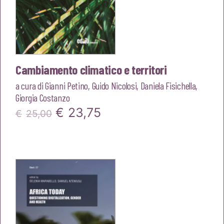
Cambiamento climatico e territori
a cura di
Gianni Petino
,
Guido Nicolosi
,
Daniela Fisichella
,
Giorgia Costanzo
Il
Il
€
23,75
€
25,00
prezzo
prezzo
originale
attuale
era:
è:
€25,00.
€23,75.