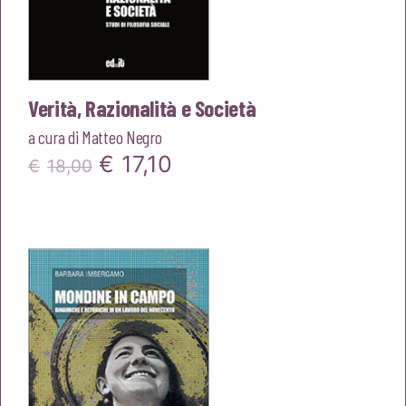
Verità, Razionalità e Società
a cura di
Matteo Negro
Il
Il
€
17,10
€
18,00
prezzo
prezzo
originale
attuale
era:
è:
€18,00.
€17,10.