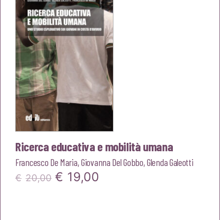
€22,00.
€20,90.
Ricerca educativa e mobilità umana
Francesco De Maria
,
Giovanna Del Gobbo
,
Glenda Galeotti
Il
Il
€
19,00
€
20,00
prezzo
prezzo
originale
attuale