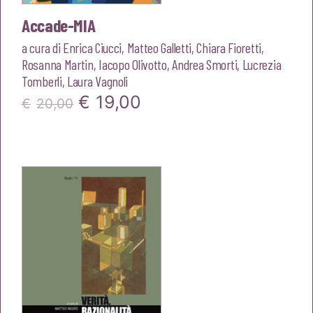
Accade-MIA
a cura di
Enrica Ciucci
,
Matteo Galletti
,
Chiara Fioretti
,
Rosanna Martin
,
Iacopo Olivotto
,
Andrea Smorti
,
Lucrezia
Tomberli
,
Laura Vagnoli
Il
Il
€
19,00
€
20,00
prezzo
prezzo
originale
attuale
era:
è:
€20,00.
€19,00.