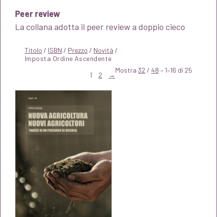
Peer review
La collana adotta il peer review a doppio cieco
Titolo
/
ISBN
/
Prezzo
/
Novità
/
Mostra
32
/
48
– 1–16 di 25
1
2
→