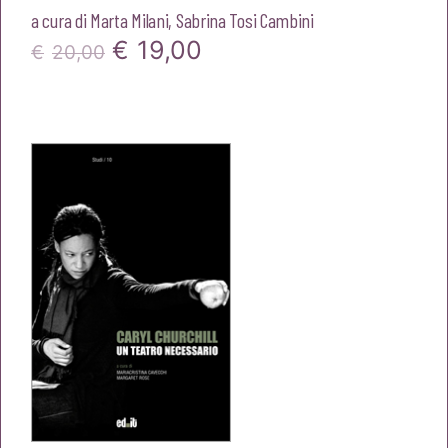
a cura di
Marta Milani
,
Sabrina Tosi Cambini
Il
Il
€
19,00
€
20,00
prezzo
prezzo
originale
attuale
era:
è:
€20,00.
€19,00.