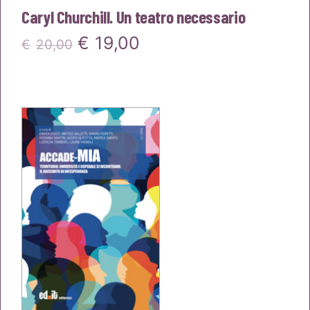
Caryl Churchill. Un teatro necessario
Il
Il
€
19,00
€
20,00
prezzo
prezzo
originale
attuale
era:
è:
€20,00.
€19,00.