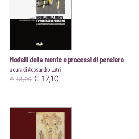
Modelli della mente e processi di pensiero
a cura di
Alessandro Lutri
Il
Il
€
17,10
€
18,00
prezzo
prezzo
originale
attuale
era:
è:
€18,00.
€17,10.