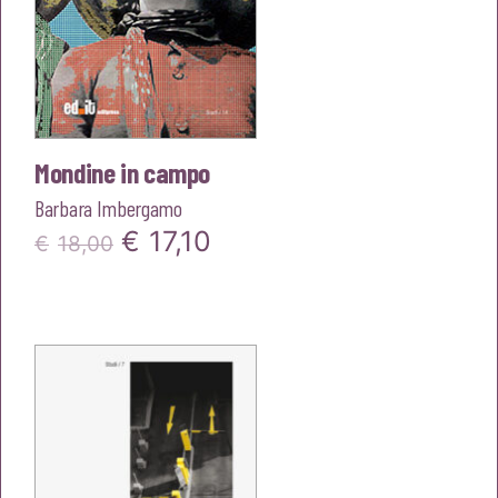
Mondine in campo
Barbara Imbergamo
Il
Il
€
17,10
€
18,00
prezzo
prezzo
originale
attuale
era:
è:
€18,00.
€17,10.