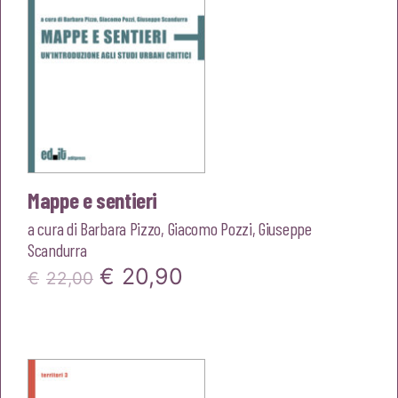
Mappe e sentieri
a cura di
Barbara Pizzo
,
Giacomo Pozzi
,
Giuseppe
Scandurra
Il
Il
€
20,90
€
22,00
prezzo
prezzo
originale
attuale
era:
è: