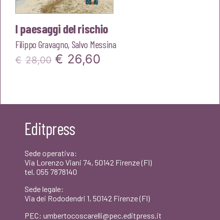
I paesaggi del rischio
Filippo Gravagno
,
Salvo Messina
Il
Il
€
26,60
€
28,00
prezzo
prezzo
originale
attuale
era:
è:
Editpress
€28,00.
€26,60.
Sede operativa:
Via Lorenzo Viani 74, 50142 Firenze (FI)
tel. 055 7878140
Sede legale:
Via dei Rododendri 1, 50142 Firenze (FI)
PEC: umbertocoscarelli@pec.editpress.it