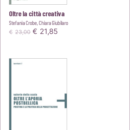
Oltre la città creativa
Stefania Crobe
,
Chiara Giubilaro
Il
Il
€
21,85
€
23,00
prezzo
prezzo
originale
attuale
era:
è:
€23,00.
€21,85.