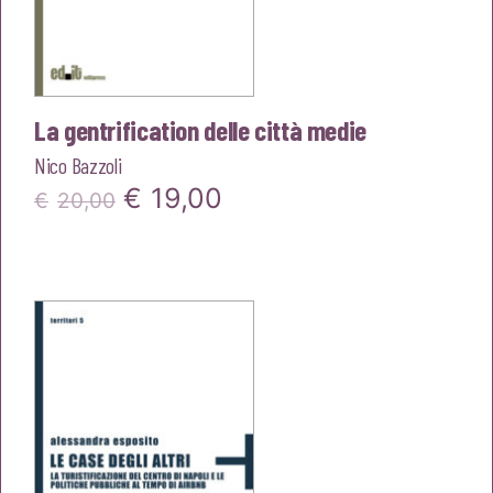
La gentrification delle città medie
Nico Bazzoli
Il
Il
€
19,00
€
20,00
prezzo
prezzo
originale
attuale
era:
è:
€20,00.
€19,00.