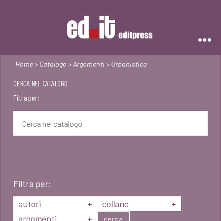
Editpress
Home
>
Catalogo
>
Argomenti
> Urbanistica
CERCA NEL CATALOGO
Filtra per:
Filtra per:
autori
+
collane
+
argomenti
+
cerca