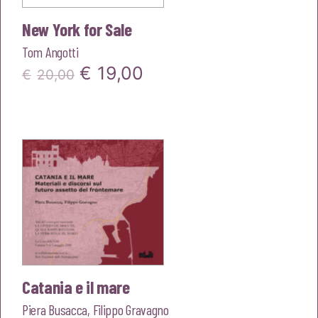
New York for Sale
Tom Angotti
Il
Il
€
19,00
€
20,00
prezzo
prezzo
originale
attuale
era:
è:
€20,00.
€19,00.
Catania e il mare
Piera Busacca
,
Filippo Gravagno