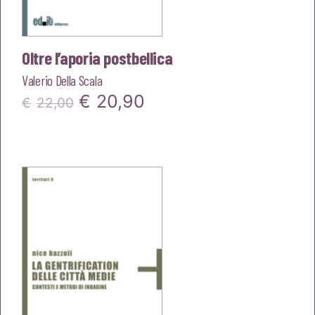
Oltre l’aporia postbellica
Valerio Della Scala
Il
Il
€
20,90
€
22,00
prezzo
prezzo
originale
attuale
era:
è:
€22,00.
€20,90.