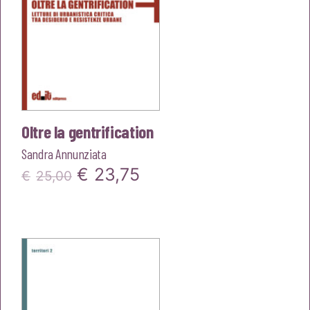
Oltre la gentrification
Sandra Annunziata
Il
Il
€
23,75
€
25,00
prezzo
prezzo
originale
attuale
era:
è:
€25,00.
€23,75.