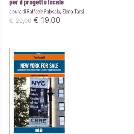
per il progetto locale
a cura di
Raffaele Paloscia
,
Elena Tarsi
Il
Il
€
19,00
€
20,00
prezzo
prezzo
originale
attuale
era:
è:
€20,00.
€19,00.