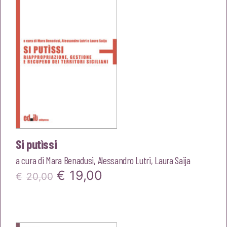
€22,00.
€20,90.
Si putìssi
a cura di
Mara Benadusi
,
Alessandro Lutri
,
Laura Saija
Il
Il
€
19,00
€
20,00
prezzo
prezzo
originale
attuale