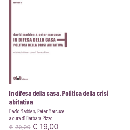
era:
è:
€20,00.
€19,00.
In difesa della casa. Politica della crisi
abitativa
David Madden
,
Peter Marcuse
a cura di
Barbara Pizzo
Il
Il
€
19,00
€
20,00