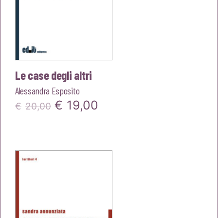
Le case degli altri
Alessandra Esposito
Il
Il
€
19,00
€
20,00
prezzo
prezzo
originale
attuale
era:
è:
€20,00.
€19,00.