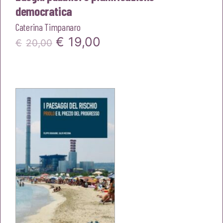
democratica
Caterina Timpanaro
Il
Il
€
19,00
€
20,00
prezzo
prezzo
originale
attuale
era:
è:
€20,00.
€19,00.