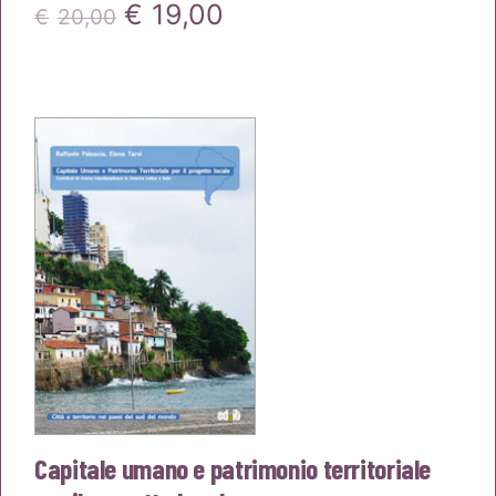
Il
Il
€
19,00
€
20,00
prezzo
prezzo
originale
attuale
era:
è:
€20,00.
€19,00.
Capitale umano e patrimonio territoriale