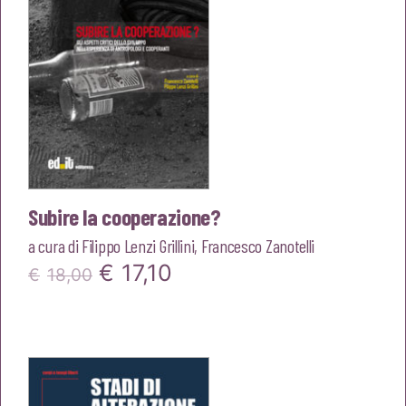
Subire la cooperazione?
a cura di
Filippo Lenzi Grillini
,
Francesco Zanotelli
Il
Il
€
17,10
€
18,00
prezzo
prezzo
originale
attuale
era:
è:
€18,00.
€17,10.