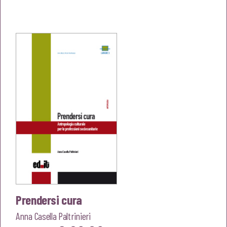
prezzo
prezzo
originale
attuale
era:
è:
€20,00.
€19,00.
Prendersi cura
Anna Casella Paltrinieri