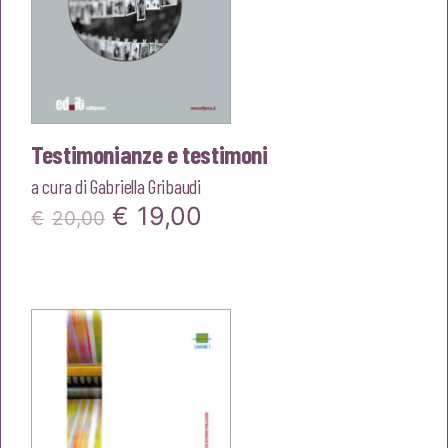
Testimonianze e testimoni
a cura di
Gabriella Gribaudi
Il
Il
€
19,00
€
20,00
prezzo
prezzo
originale
attuale
era:
è:
€20,00.
€19,00.