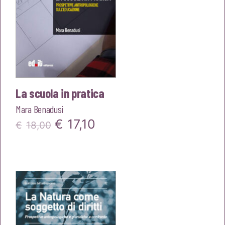
La scuola in pratica
Mara Benadusi
Il
Il
€
17,10
€
18,00
prezzo
prezzo
originale
attuale
era:
è:
€18,00.
€17,10.