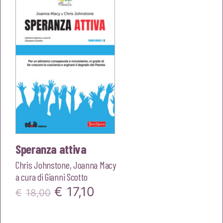
€18,00.
€17,10.
Speranza attiva
Chris Johnstone
,
Joanna Macy
a cura di
Gianni Scotto
Il
Il
€
17,10
€
18,00
prezzo
prezzo