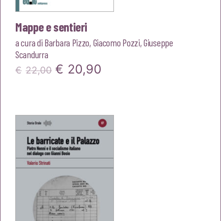
Mappe e sentieri
a cura di
Barbara Pizzo
,
Giacomo Pozzi
,
Giuseppe
Scandurra
Il
Il
€
20,90
€
22,00
prezzo
prezzo
originale
attuale
era:
è:
€22,00.
€20,90.