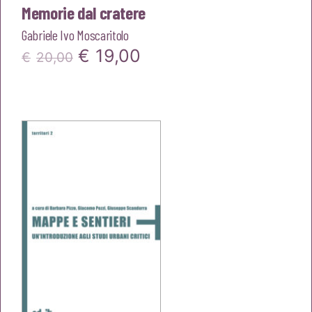
Memorie dal cratere
Gabriele Ivo Moscaritolo
Il
Il
€
19,00
€
20,00
prezzo
prezzo
originale
attuale
era:
è:
€20,00.
€19,00.