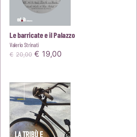
Le barricate e il Palazzo
Valerio Strinati
Il
Il
€
19,00
€
20,00
prezzo
prezzo
originale
attuale
era:
è:
€20,00.
€19,00.