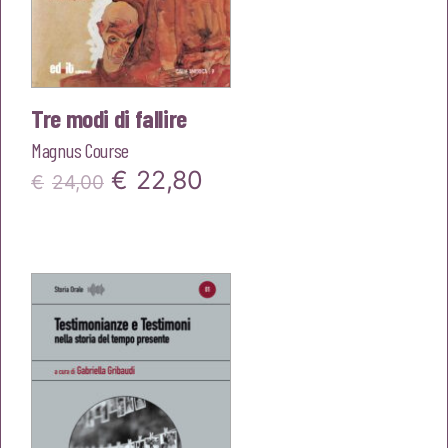
Tre modi di fallire
Magnus Course
Il
Il
€
22,80
€
24,00
prezzo
prezzo
originale
attuale
era:
è:
€24,00.
€22,80.