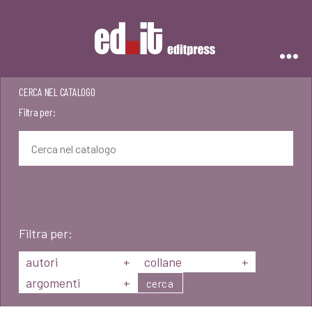
Editpress
CERCA NEL CATALOGO
Filtra per:
Filtra per:
autori
+
collane
+
argomenti
+
cerca