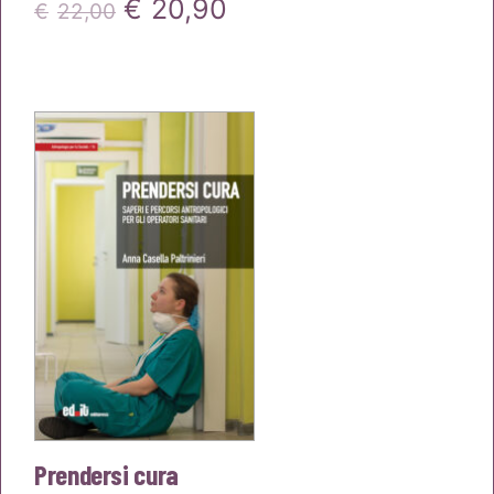
Il
Il
€
20,90
€
22,00
prezzo
prezzo
originale
attuale
era:
è:
€22,00.
€20,90.
Prendersi cura