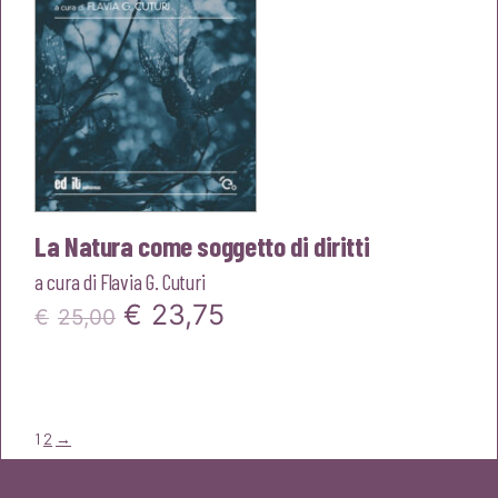
La Natura come soggetto di diritti
a cura di
Flavia G. Cuturi
Il
Il
€
23,75
€
25,00
prezzo
prezzo
originale
attuale
era:
è:
1
2
→
€25,00.
€23,75.