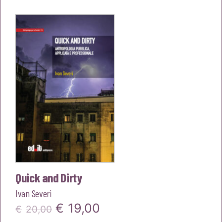
originale
attuale
era:
è:
€18,00.
€17,10.
Quick and Dirty
Ivan Severi
Il
Il
€
19,00
€
20,00