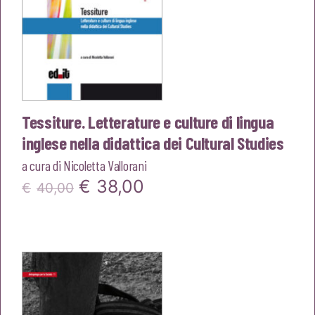
Tessiture. Letterature e culture di lingua
inglese nella didattica dei Cultural Studies
a cura di
Nicoletta Vallorani
Il
Il
€
38,00
€
40,00
prezzo
prezzo
originale
attuale
era:
è:
€40,00.
€38,00.