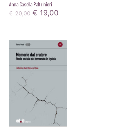
Anna Casella Paltrinieri
Il
Il
€
19,00
€
20,00
prezzo
prezzo
originale
attuale
era:
è:
€20,00.
€19,00.