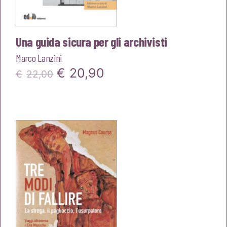
Una guida sicura per gli archivisti
Marco Lanzini
Il
Il
€
20,90
€
22,00
prezzo
prezzo
originale
attuale
era:
è:
€22,00.
€20,90.