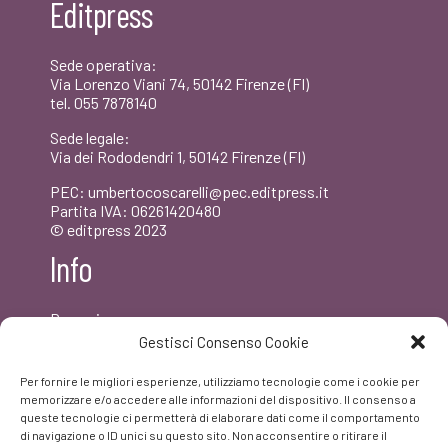
Editpress
Sede operativa:
Via Lorenzo Viani 74, 50142 Firenze (FI)
tel. 055 7878140
Sede legale:
Via dei Rododendri 1, 50142 Firenze (FI)
PEC: umbertocoscarelli@pec.editpress.it
Partita IVA: 06261420480
© editpress 2023
Info
Dove siamo
Contatti
Gestisci Consenso Cookie
Newsletter
Privacy policy
Per fornire le migliori esperienze, utilizziamo tecnologie come i cookie per
FAQ
memorizzare e/o accedere alle informazioni del dispositivo. Il consenso a
queste tecnologie ci permetterà di elaborare dati come il comportamento
di navigazione o ID unici su questo sito. Non acconsentire o ritirare il