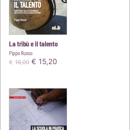
La tribù e il talento
Pippo Russo
Il
Il
€
15,20
€
16,00
prezzo
prezzo
originale
attuale
era:
è:
€16,00.
€15,20.