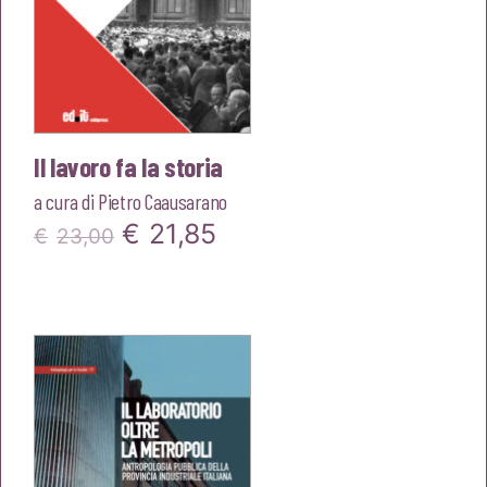
Il lavoro fa la storia
a cura di
Pietro Caausarano
Il
Il
€
21,85
€
23,00
prezzo
prezzo
originale
attuale
era:
è:
€23,00.
€21,85.