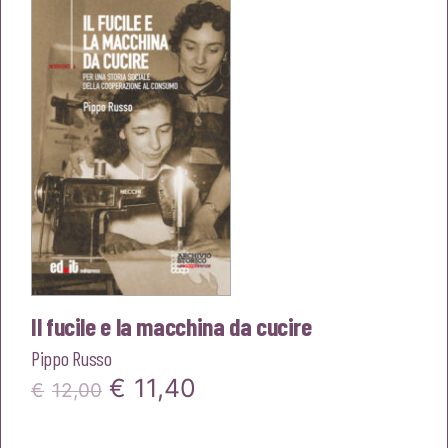
era:
è:
€18,00.
€17,10.
Il fucile e la macchina da cucire
Pippo Russo
Il
Il
€
11,40
€
12,00
prezzo
prezzo