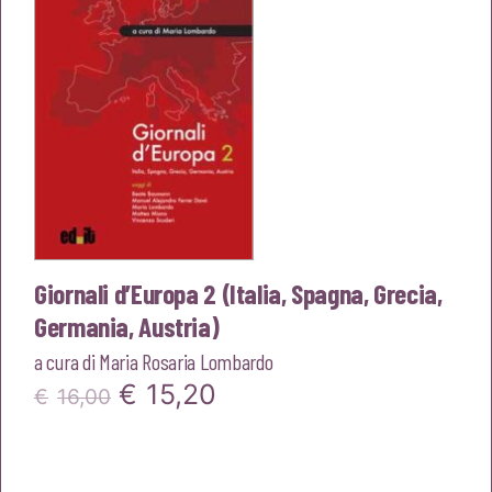
Giornali d’Europa 2 (Italia, Spagna, Grecia,
Germania, Austria)
a cura di
Maria Rosaria Lombardo
Il
Il
€
15,20
€
16,00
prezzo
prezzo
originale
attuale