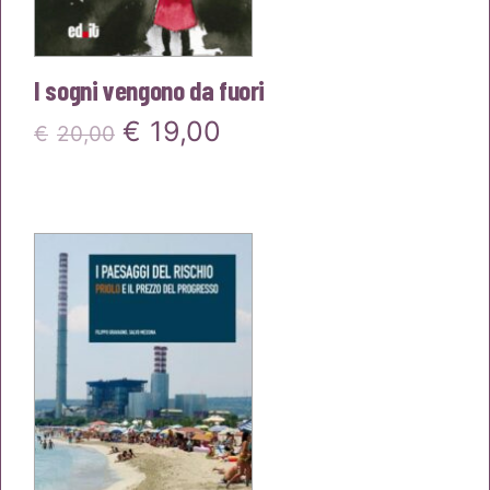
I sogni vengono da fuori
Il
Il
€
19,00
€
20,00
prezzo
prezzo
originale
attuale
era:
è:
€20,00.
€19,00.