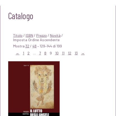
Catalogo
Titolo
/
ISBN
/
Prezzo
/
Novità
/
Mostra
32
/
48
– 129–144 di 199
←
1
2
…
7
8
9
10
11
12
13
→