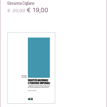
Giovanna Cigliano
Il
Il
€
19,00
€
20,00
prezzo
prezzo
originale
attuale
era:
è:
€20,00.
€19,00.