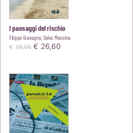
I paesaggi del rischio
Filippo Gravagno
,
Salvo Messina
Il
Il
€
26,60
€
28,00
prezzo
prezzo
originale
attuale
era:
è:
€28,00.
€26,60.