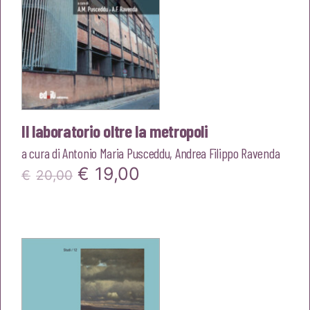
Il laboratorio oltre la metropoli
a cura di
Antonio Maria Pusceddu
,
Andrea Filippo Ravenda
Il
Il
€
19,00
€
20,00
prezzo
prezzo
originale
attuale
era:
è:
€20,00.
€19,00.