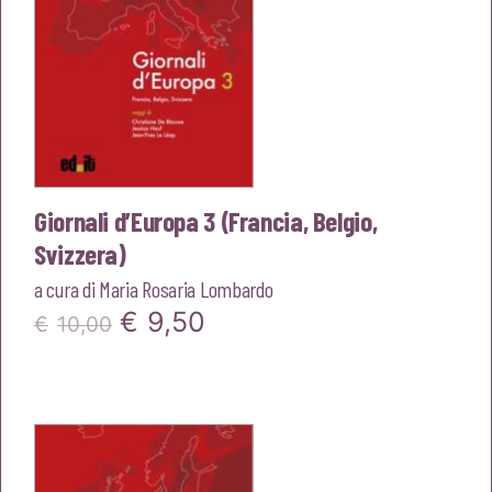
Giornali d’Europa 3 (Francia, Belgio,
Svizzera)
a cura di
Maria Rosaria Lombardo
Il
Il
€
9,50
€
10,00
prezzo
prezzo
originale
attuale
era:
è:
€10,00.
€9,50.