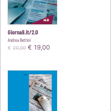
Giornali.it/2.0
Andrea Bettini
Il
Il
€
19,00
€
20,00
prezzo
prezzo
originale
attuale
era:
è:
€20,00.
€19,00.