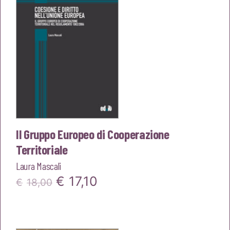
Il Gruppo Europeo di Cooperazione
Territoriale
Laura Mascali
Il
Il
€
17,10
€
18,00
prezzo
prezzo
originale
attuale