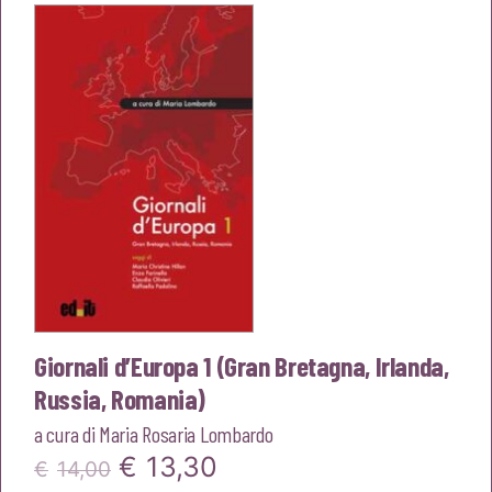
era:
è:
€16,00.
€15,20.
Giornali d’Europa 1 (Gran Bretagna, Irlanda,
Russia, Romania)
a cura di
Maria Rosaria Lombardo
Il
Il
€
13,30
€
14,00