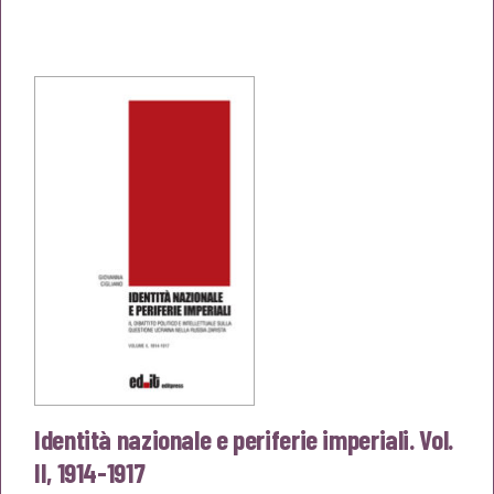
prezzo
prezzo
originale
attuale
era:
è:
€18,00.
€17,10.
Identità nazionale e periferie imperiali. Vol.
II, 1914-1917