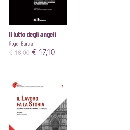
Il lutto degli angeli
Roger Bartra
Il
Il
€
17,10
€
18,00
prezzo
prezzo
originale
attuale
era:
è:
€18,00.
€17,10.