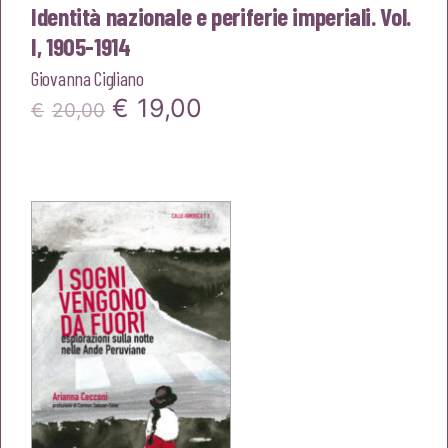
Identità nazionale e periferie imperiali. Vol.
I, 1905-1914
Giovanna Cigliano
Il
Il
€
19,00
€
20,00
prezzo
prezzo
originale
attuale
era:
è:
€20,00.
€19,00.