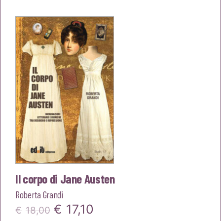
originale
attuale
era:
è:
€12,00.
€11,40.
Il corpo di Jane Austen
Roberta Grandi
Il
Il
€
17,10
€
18,00