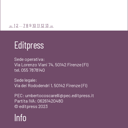
prezzo
prezzo
originale
attuale
era:
è:
←
1
2
…
7
8
9
10
11
12
13
→
€14,00.
€13,30.
Editpress
Sede operativa:
Via Lorenzo Viani 74, 50142 Firenze (FI)
tel. 055 7878140
Sede legale:
Via dei Rododendri 1, 50142 Firenze (FI)
PEC: umbertocoscarelli@pec.editpress.it
Partita IVA: 06261420480
© editpress 2023
Info