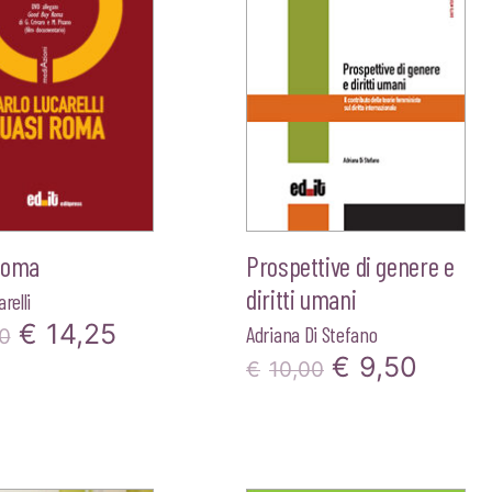
Roma
Prospettive di genere e
diritti umani
relli
Il
Il
€
14,25
Adriana Di Stefano
0
Il
Il
€
9,50
prezzo
prezzo
€
10,00
prezzo
prezz
originale
attuale
originale
attua
era:
è:
era:
è: