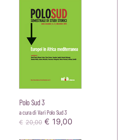
originale
attuale
.
era:
è:
€22,00.
€20,90.
Polo Sud 3
a cura di
Vari Polo Sud 3
Il
Il
€
19,00
€
20,00
zzo
prezzo
prezzo