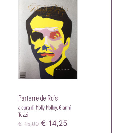
le
originale
attuale
era:
è:
.
€15,00.
€14,25.
Parterre de Rois
a cura di
Molly Molloy
,
Gianni
Tozzi
Il
Il
€
14,25
€
15,00