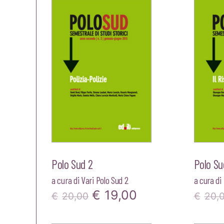
originale
attuale
era:
è:
€22,00.
€20,90.
Polo Sud 2
Polo Su
a cura di
Vari Polo Sud 2
a cura di
Il
Il
€
19,00
€
20,00
€
20,
prezzo
prezzo