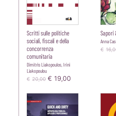
Scritti sulle politiche
Sapori 
sociali, fiscali e della
Anna Case
concorrenza
€
16,0
comunitaria
Dimitris Liakopoulos
,
Irini
Liakopoulou
Il
Il
€
19,00
€
20,00
prezzo
prezzo
originale
attuale
era:
è: