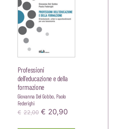
Professioni
dell’educazione e della
formazione
Giovanna Del Gobbo
,
Paolo
Federighi
o
Il
Il
€
20,90
€
22,00
le
prezzo
prezzo