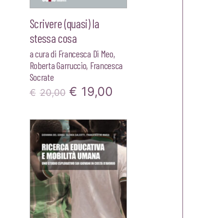
Scrivere (quasi) la
stessa cosa
a cura di
Francesca Di Meo
,
Roberta Garruccio
,
Francesca
Socrate
Il
Il
€
19,00
€
20,00
o
prezzo
prezzo
le
originale
attuale
era:
è:
.
€20,00.
€19,00.