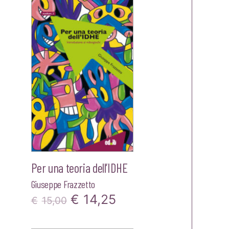
ale
originale
attuale
era:
è:
00.
€20,00.
€19,00.
Per una teoria dell’IDHE
Giuseppe Frazzetto
Il
Il
€
14,25
€
15,00
o
prezzo
prezzo