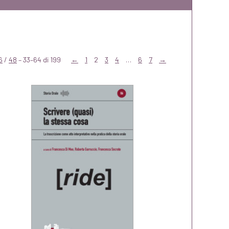
6
/
48
– 33–64 di 199
←
1
2
3
4
…
6
7
→