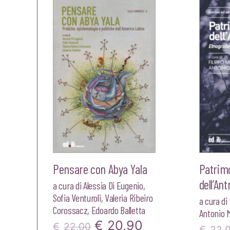
originale
attuale
era:
è:
€20,00.
€19,00.
Pensare con Abya Yala
Patrim
dell’An
a cura di
Alessia Di Eugenio
,
Sofia Venturoli
,
Valeria Ribeiro
a cura di
Corossacz
,
Edoardo Balletta
Antonio 
Il
Il
€
20,90
€
22,00
€
22,