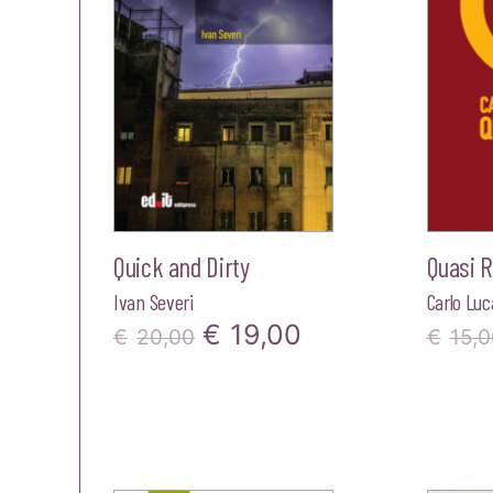
€20,00.
€19,00.
Quick and Dirty
Quasi 
Ivan Severi
Carlo Luca
Il
Il
€
19,00
€
20,00
€
15,0
prezzo
prezzo
originale
attuale
era:
è: