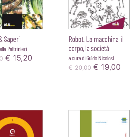
& Saperi
Robot. La macchina, il
corpo, la società
lla Paltrinieri
Il
Il
€
15,20
a cura di
Guido Nicolosi
0
Il
Il
€
19,00
prezzo
prezzo
€
20,00
prezzo
pre
originale
attuale
originale
attu
era:
è:
era:
è:
€16,00.
€15,20.
€20,00.
€19,