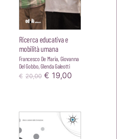
Ricerca educativa e
mobilità umana
Francesco De Maria
,
Giovanna
Del Gobbo
,
Glenda Galeotti
Il
Il
€
19,00
€
20,00
zzo
prezzo
prezzo
ale
originale
attuale
era:
è:
00.
€20,00.
€19,00.