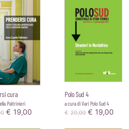
€15,00.
€14,25.
€10,00.
€9,50
rsi cura
Polo Sud 4
lla Paltrinieri
a cura di
Vari Polo Sud 4
Il
Il
Il
Il
€
19,00
€
19,00
00
€
20,00
prezzo
prezzo
prezzo
pre