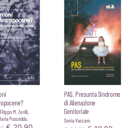
originale
attuale
originale
attua
era:
è:
era:
è:
€20,00.
€19,00.
€10,00.
€9,50
oni
PAS. Presunta Sindrome
tropocene?
di Alienazione
Genitoriale
Filippo M. Zerilli
,
Maria Pusceddu
Sonia Vaccaro
Il
Il
€
20,90
00