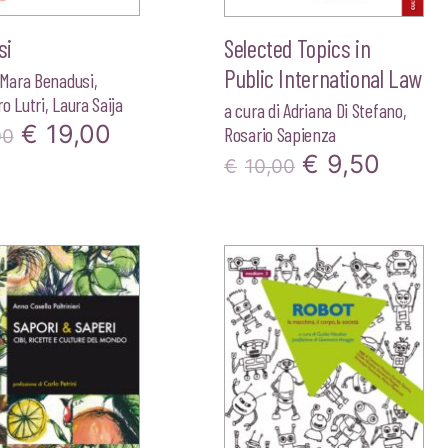
si
Selected Topics in
Public International Law
Mara Benadusi
,
o Lutri
,
Laura Saija
a cura di
Adriana Di Stefano
,
Il
Il
€
19,00
Rosario Sapienza
00
Il
Il
€
9,50
prezzo
prezzo
€
10,00
prezzo
prezz
originale
attuale
originale
attua
era:
è:
era:
è:
€20,00.
€19,00.
€10,00.
€9,50