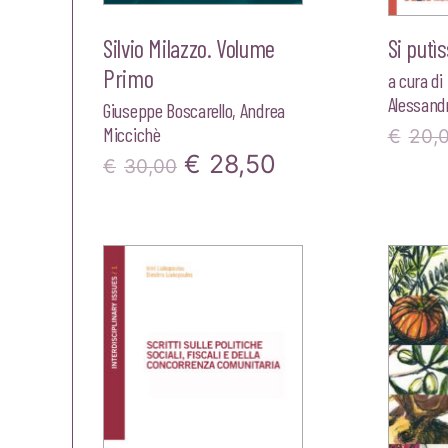
Silvio Milazzo. Volume
Si putìs
Primo
a cura di
Alessandr
Giuseppe Boscarello
,
Andrea
Miccichè
€
20,
Il
Il
€
28,50
€
30,00
prezzo
prezzo
originale
attuale
era:
è:
€30,00.
€28,50.