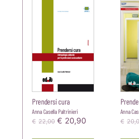
€20,00.
€19,00.
Prendersi cura
Prende
Anna Casella Paltrinieri
Anna Case
Il
Il
€
20,90
€
22,00
€
20,
prezzo
prezzo