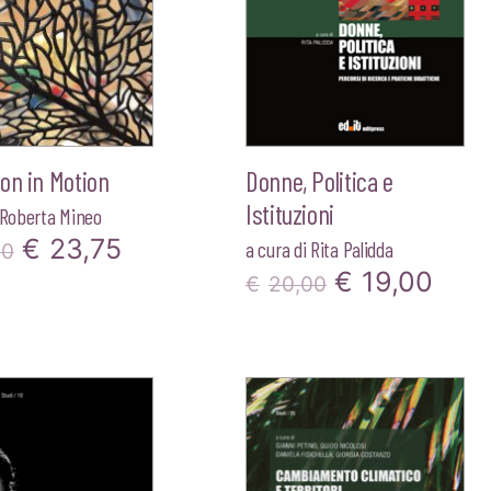
on in Motion
Donne, Politica e
Istituzioni
Roberta Mineo
Il
Il
€
23,75
a cura di
Rita Palidda
00
Il
Il
€
19,00
prezzo
prezzo
€
20,00
prezzo
pre
originale
attuale
originale
attu
era:
è:
era:
è:
€25,00.
€23,75.
€20,00.
€19,