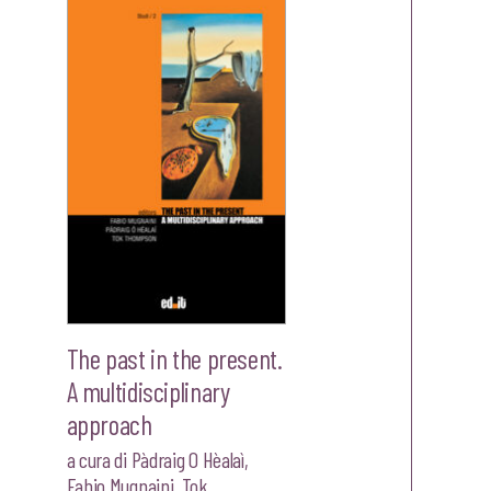
The past in the present.
A multidisciplinary
approach
a cura di
Pàdraig O Hèalaì
,
Fabio Mugnaini
,
Tok