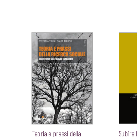
prezzo
prezzo
originale
attuale
era:
è:
€18,00.
€17,10.
Teoria e prassi della
Subire 