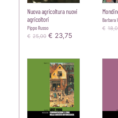
Nuova agricoltura nuovi
Mondin
agricoltori
Barbara
Pippo Russo
€
18,
Il
Il
€
23,75
€
25,00
prezzo
prezzo
originale
attuale
era:
è:
€25,00.
€23,75.