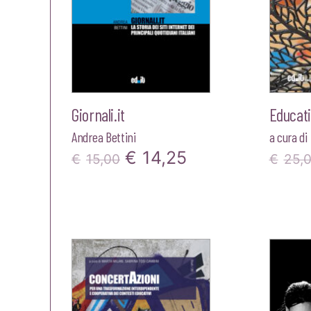
Giornali.it
Educati
Andrea Bettini
a cura di
Il
Il
€
14,25
€
15,00
€
25,
prezzo
prezzo
originale
attuale
era:
è:
€15,00.
€14,25.