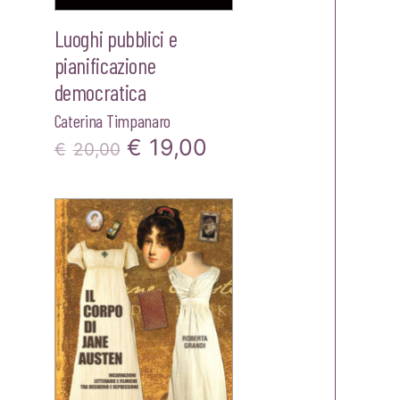
Luoghi pubblici e
pianificazione
democratica
Caterina Timpanaro
Il
Il
€
19,00
zo
€
20,00
prezzo
prezzo
le
originale
attuale
era:
è:
0.
€20,00.
€19,00.