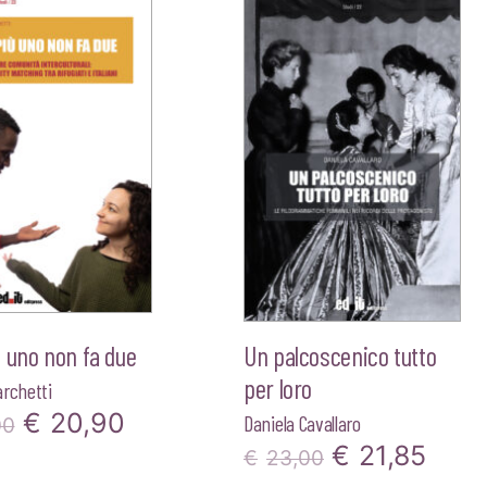
 uno non fa due
Un palcoscenico tutto
per loro
archetti
Il
Il
€
20,90
Daniela Cavallaro
00
Il
Il
€
21,85
prezzo
prezzo
€
23,00