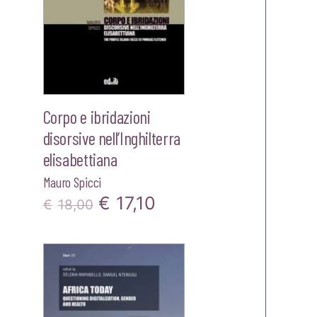
Corpo e ibridazioni
disorsive nell’Inghilterra
elisabettiana
Mauro Spicci
Il
Il
€
17,10
zzo
€
18,00
prezzo
prezzo
ale
originale
attuale
era:
è:
00.
€18,00.
€17,10.