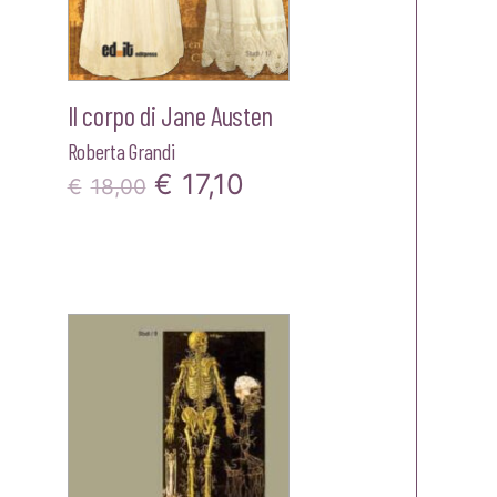
Il corpo di Jane Austen
Roberta Grandi
Il
Il
€
17,10
€
18,00
zo
prezzo
prezzo
le
originale
attuale
era:
è:
0.
€18,00.
€17,10.