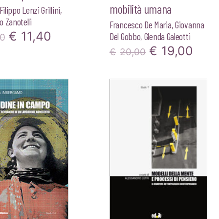
mobilità umana
Filippo Lenzi Grillini
,
 Zanotelli
Francesco De Maria
,
Giovanna
Il
Il
€
11,40
Del Gobbo
,
Glenda Galeotti
00
Il
Il
€
19,00
prezzo
prezzo
€
20,00
prezzo
pre
originale
attuale
originale
attu
era:
è:
era:
è:
€12,00.
€11,40.
€20,00.
€19,