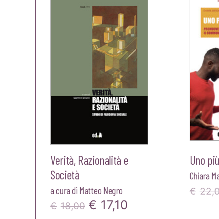
Verità, Razionalità e
Uno più
Società
Chiara M
a cura di
Matteo Negro
€
22,
Il
Il
€
17,10
€
18,00