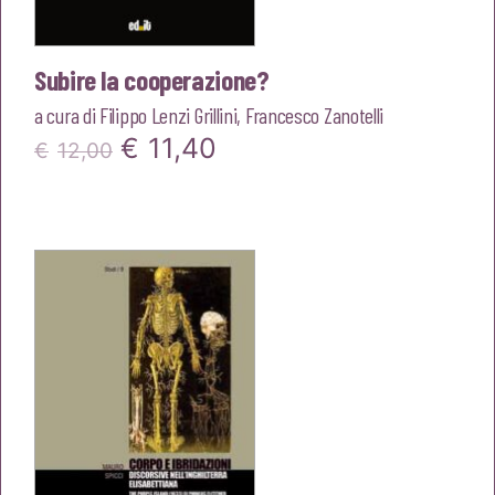
Subire la cooperazione?
a cura di
Filippo Lenzi Grillini
,
Francesco Zanotelli
Il
Il
€
11,40
€
12,00
prezzo
prezzo
originale
attuale
era:
è:
€12,00.
€11,40.