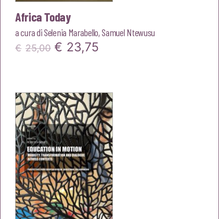
Africa Today
a cura di
Selenia Marabello
,
Samuel Ntewusu
Il
Il
€
23,75
€
25,00
prezzo
prezzo
originale
attuale
era:
è:
€25,00.
€23,75.