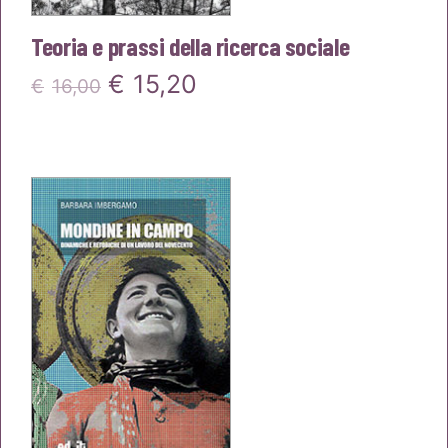
Teoria e prassi della ricerca sociale
Il
Il
€
15,20
€
16,00
prezzo
prezzo
originale
attuale
era:
è:
€16,00.
€15,20.