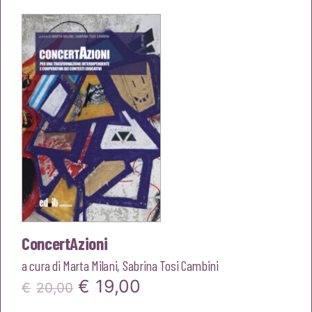
originale
attuale
era:
è:
€20,00.
€19,00.
ConcertAzioni
a cura di
Marta Milani
,
Sabrina Tosi Cambini
Il
Il
€
19,00
€
20,00
prezzo
prezzo