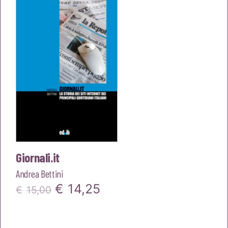
€13,00.
€12,35.
Giornali.it
Andrea Bettini
Il
Il
€
14,25
€
15,00
prezzo
prezzo
originale
attuale