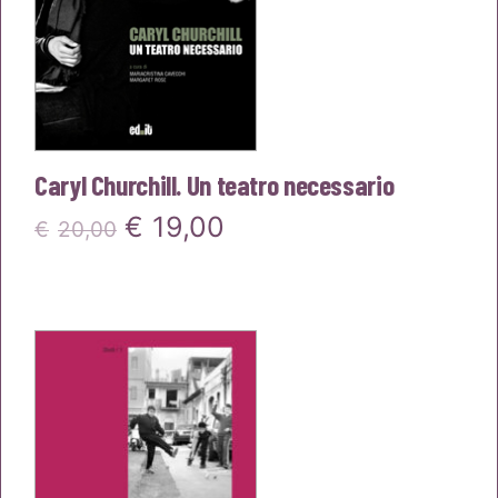
Caryl Churchill. Un teatro necessario
Il
Il
€
19,00
€
20,00
prezzo
prezzo
originale
attuale
era:
è:
€20,00.
€19,00.