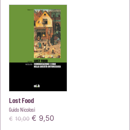
era:
è:
€15,00.
€14,25.
Lost Food
Guido Nicolosi
Il
Il
€
9,50
€
10,00
prezzo
prezzo