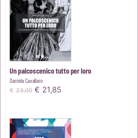
Un palcoscenico tutto per loro
Daniela Cavallaro
Il
Il
€
21,85
€
23,00
prezzo
prezzo
originale
attuale
era:
è:
€23,00.
€21,85.