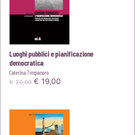
Luoghi pubblici e pianificazione
democratica
Caterina Timpanaro
Il
Il
€
19,00
€
20,00
prezzo
prezzo
originale
attuale
era:
è:
€20,00.
€19,00.