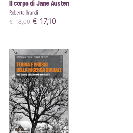
Il corpo di Jane Austen
Roberta Grandi
Il
Il
€
17,10
€
18,00
prezzo
prezzo
originale
attuale
era:
è:
€18,00.
€17,10.