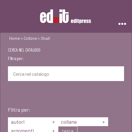
Editpress
Home
>
Collane
> Studi
CERCA NEL CATALOGO
Filtra per:
Filtra per:
autori
+
collane
+
argomenti
+
cerca