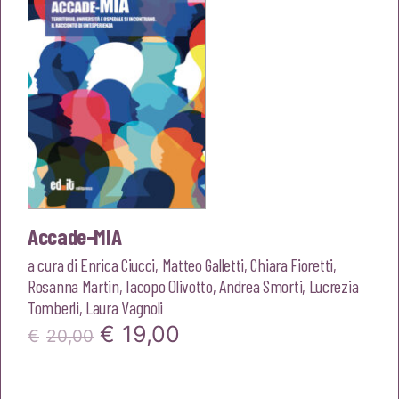
Accade-MIA
a cura di
Enrica Ciucci
,
Matteo Galletti
,
Chiara Fioretti
,
Rosanna Martin
,
Iacopo Olivotto
,
Andrea Smorti
,
Lucrezia
Tomberli
,
Laura Vagnoli
Il
Il
€
19,00
€
20,00
prezzo
prezzo