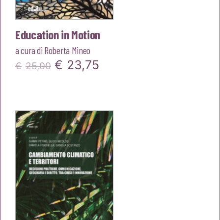
Education in Motion
a cura di
Roberta Mineo
Il
Il
€
23,75
€
25,00
prezzo
prezzo
originale
attuale
era:
è:
€25,00.
€23,75.