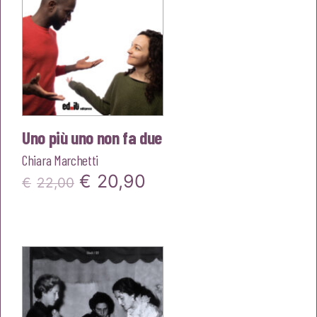
Uno più uno non fa due
Chiara Marchetti
Il
Il
€
20,90
€
22,00
prezzo
prezzo
originale
attuale
era:
è:
€22,00.
€20,90.