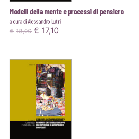
Modelli della mente e processi di pensiero
a cura di
Alessandro Lutri
Il
Il
€
17,10
€
18,00
prezzo
prezzo
originale
attuale
era:
è:
€18,00.
€17,10.