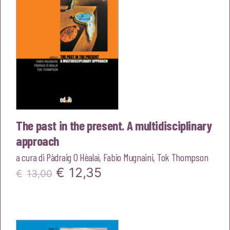
The past in the present. A multidisciplinary
approach
a cura di
Pàdraig O Hèalaì
,
Fabio Mugnaini
,
Tok Thompson
Il
Il
€
12,35
€
13,00
prezzo
prezzo
originale
attuale
era:
è: