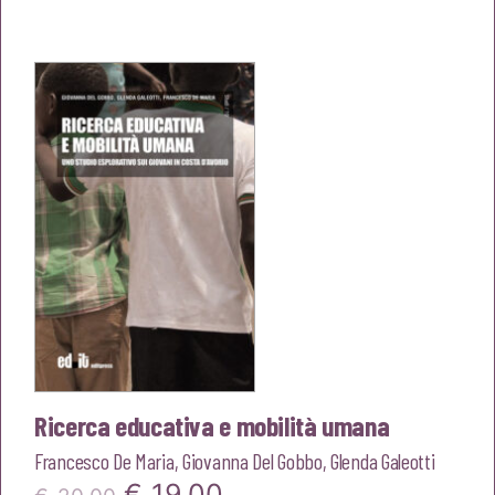
originale
attuale
era:
è:
€20,00.
€19,00.
Ricerca educativa e mobilità umana
Francesco De Maria
,
Giovanna Del Gobbo
,
Glenda Galeotti
Il
Il
€
19,00