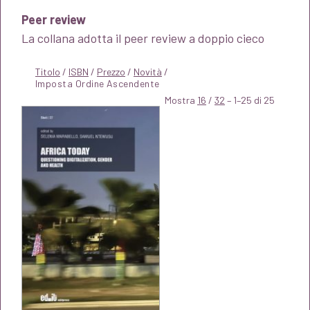
Peer review
La collana adotta il peer review a doppio cieco
Titolo
/
ISBN
/
Prezzo
/
Novità
/
Mostra
16
/
32
– 1–25 di 25