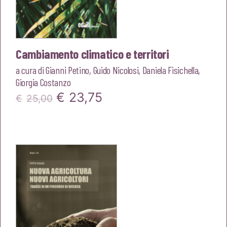
Cambiamento climatico e territori
a cura di
Gianni Petino
,
Guido Nicolosi
,
Daniela Fisichella
,
Giorgia Costanzo
Il
Il
€
23,75
€
25,00
prezzo
prezzo
originale
attuale
era:
è:
€25,00.
€23,75.