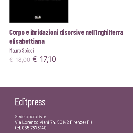
Corpo e ibridazioni disorsive nell’Inghilterra
elisabettiana
Mauro Spicci
Il
Il
€
17,10
€
18,00
prezzo
prezzo
originale
attuale
era:
è:
Editpress
€18,00.
€17,10.
Sede operativa:
Via Lorenzo Viani 74, 50142 Firenze (FI)
tel. 055 7878140