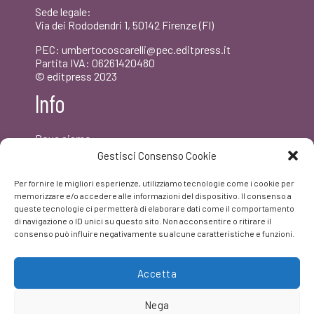
Sede legale:
Via dei Rododendri 1, 50142 Firenze (FI)
PEC: umbertocoscarelli@pec.editpress.it
Partita IVA: 06261420480
© editpress 2023
Info
Dove siamo
Contatti
Gestisci Consenso Cookie
Newsletter
Privacy policy
Per fornire le migliori esperienze, utilizziamo tecnologie come i cookie per
FAQ
memorizzare e/o accedere alle informazioni del dispositivo. Il consenso a
queste tecnologie ci permetterà di elaborare dati come il comportamento
di navigazione o ID unici su questo sito. Non acconsentire o ritirare il
Facebook
consenso può influire negativamente su alcune caratteristiche e funzioni.
Accetta
Nega