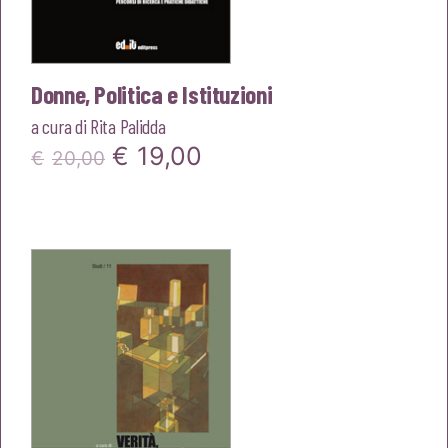
Donne, Politica e Istituzioni
a cura di
Rita Palidda
Il
Il
€
19,00
€
20,00
prezzo
prezzo
originale
attuale
era:
è:
€20,00.
€19,00.