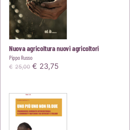
Nuova agricoltura nuovi agricoltori
Pippo Russo
Il
Il
€
23,75
€
25,00
prezzo
prezzo
originale
attuale
era:
è:
€25,00.
€23,75.