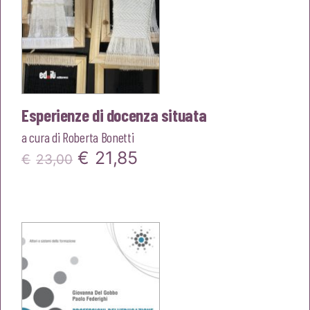
Esperienze di docenza situata
a cura di
Roberta Bonetti
Il
Il
€
21,85
€
23,00
prezzo
prezzo
originale
attuale
era:
è:
€23,00.
€21,85.