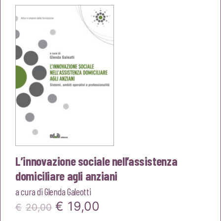
era:
è:
€20,00.
€19,00.
L’innovazione sociale nell’assistenza
domiciliare agli anziani
a cura di
Glenda Galeotti
Il
Il
€
19,00
€
20,00