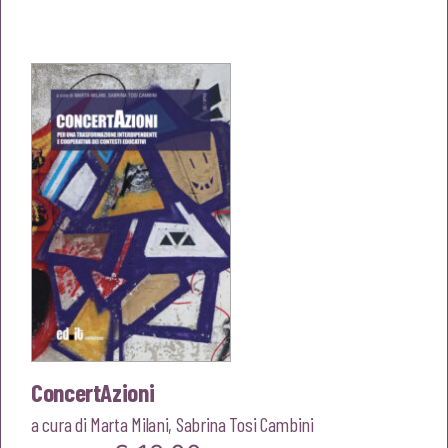
prezzo
prezzo
originale
attuale
era:
è:
€20,00.
€19,00.
ConcertAzioni
a cura di
Marta Milani
,
Sabrina Tosi Cambini