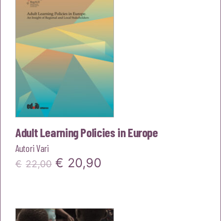
€22,00.
€20,90.
Adult Learning Policies in Europe
Autori Vari
Il
Il
€
20,90
€
22,00
prezzo
prezzo
originale
attuale
era:
è: