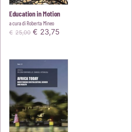
Education in Motion
a cura di
Roberta Mineo
Il
Il
€
23,75
€
25,00
prezzo
prezzo
originale
attuale
era:
è:
€25,00.
€23,75.