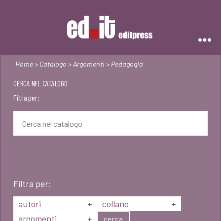
Editpress
Home
>
Catalogo
>
Argomenti
> Pedagogia
CERCA NEL CATALOGO
Filtra per:
Filtra per:
autori
+
collane
+
argomenti
+
cerca