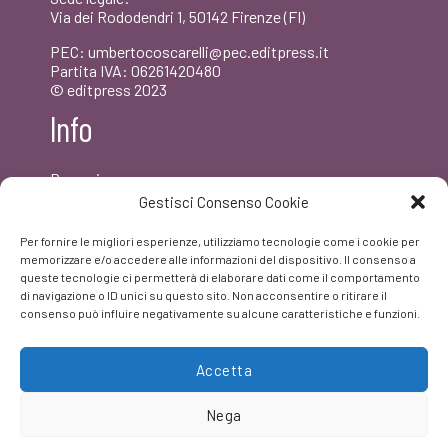
Via dei Rododendri 1, 50142 Firenze (FI)
PEC: umbertocoscarelli@pec.editpress.it
Partita IVA: 06261420480
© editpress 2023
Info
Dove siamo
Contatti
Gestisci Consenso Cookie
Newsletter
Privacy policy
Per fornire le migliori esperienze, utilizziamo tecnologie come i cookie per
FAQ
memorizzare e/o accedere alle informazioni del dispositivo. Il consenso a
queste tecnologie ci permetterà di elaborare dati come il comportamento
di navigazione o ID unici su questo sito. Non acconsentire o ritirare il
Facebook
consenso può influire negativamente su alcune caratteristiche e funzioni.
Accetta
Nega