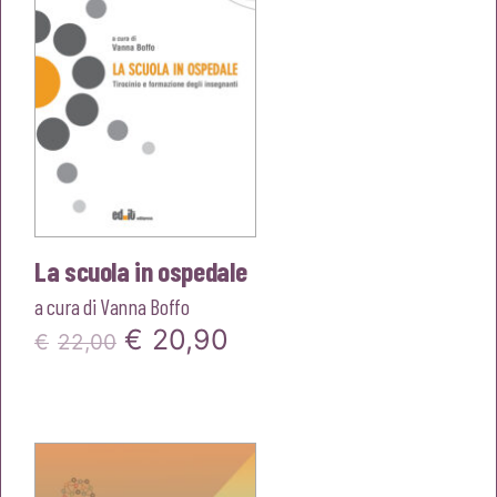
La scuola in ospedale
a cura di
Vanna Boffo
Il
Il
€
20,90
€
22,00
prezzo
prezzo
originale
attuale
era:
è: