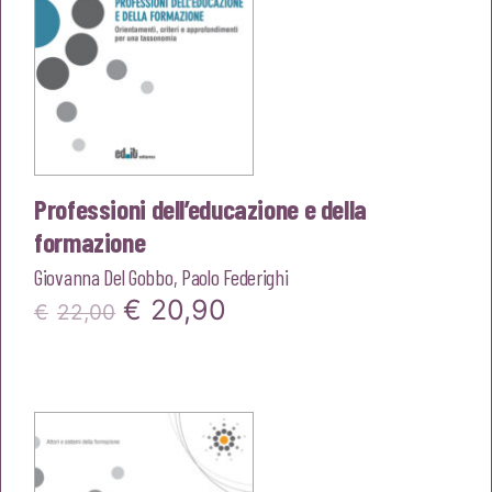
Professioni dell’educazione e della
formazione
Giovanna Del Gobbo
,
Paolo Federighi
Il
Il
€
20,90
€
22,00
prezzo
prezzo
originale
attuale
era:
è:
€22,00.
€20,90.