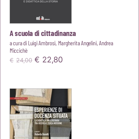
A scuola di cittadinanza
a cura di
Luigi Ambrosi
,
Margherita Angelini
,
Andrea
Miccichè
Il
Il
€
22,80
€
24,00
prezzo
prezzo
originale
attuale
era:
è:
€24,00.
€22,80.