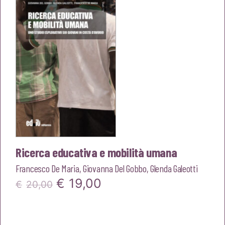
€22,00.
€20,90.
Ricerca educativa e mobilità umana
Francesco De Maria
,
Giovanna Del Gobbo
,
Glenda Galeotti
Il
Il
€
19,00
€
20,00
prezzo
prezzo
originale
attuale