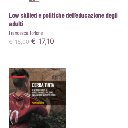
Low skilled e politiche dell’educazione degli
adulti
Francesca Torlone
Il
Il
€
17,10
€
18,00
prezzo
prezzo
originale
attuale
era:
è:
€18,00.
€17,10.