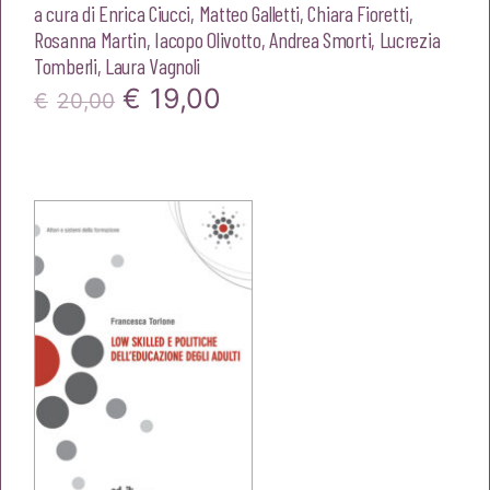
a cura di
Enrica Ciucci
,
Matteo Galletti
,
Chiara Fioretti
,
Rosanna Martin
,
Iacopo Olivotto
,
Andrea Smorti
,
Lucrezia
Tomberli
,
Laura Vagnoli
Il
Il
€
19,00
€
20,00
prezzo
prezzo
originale
attuale
era:
è:
€20,00.
€19,00.