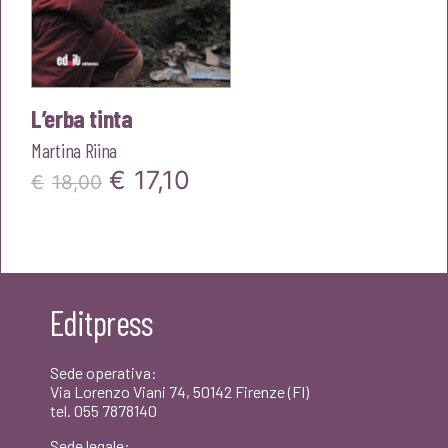
L’erba tinta
Martina Riina
Il
Il
€
17,10
€
18,00
prezzo
prezzo
originale
attuale
era:
è:
Editpress
€18,00.
€17,10.
Sede operativa:
Via Lorenzo Viani 74, 50142 Firenze (FI)
tel. 055 7878140
Sede legale: