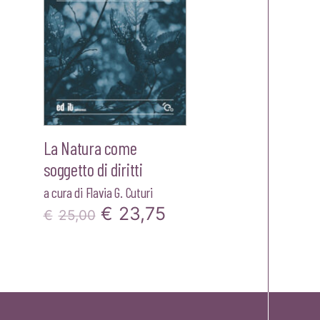
La Natura come
soggetto di diritti
a cura di
Flavia G. Cuturi
Il
Il
€
23,75
€
25,00
zzo
prezzo
prezzo
ale
originale
attuale
era:
è:
00.
€25,00.
€23,75.