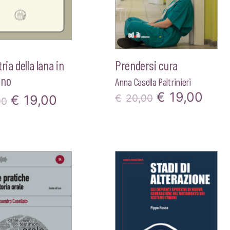
ria della lana in
Prendersi cura
ino
Anna Casella Paltrinieri
Il
Il
€
19,00
Il
Il
€
19,00
€
20,00
00
prezzo
pre
prezzo
prezzo
originale
attu
originale
attuale
era:
è:
era:
è:
€20,00.
€19,
€20,00.
€19,00.