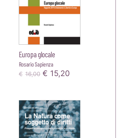
Europa glocale
Rosario Sapienza
Il
Il
€
15,20
€
16,00
zo
prezzo
prezzo
le
originale
attuale
era:
è:
0.
€16,00.
€15,20.