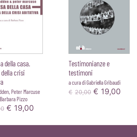
sa della casa.
Testimonianze e
 della crisi
testimoni
va
a cura di
Gabriella Gribaudi
Il
Il
€
19,00
dden
,
Peter Marcuse
€
20,00
Barbara Pizzo
prezzo
pre
Il
Il
€
19,00
00
originale
attu
prezzo
prezzo
era:
è:
originale
attuale
€20,00.
€19,