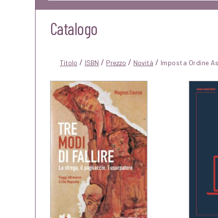
Catalogo
/
/
/
/
Titolo
ISBN
Prezzo
Novità