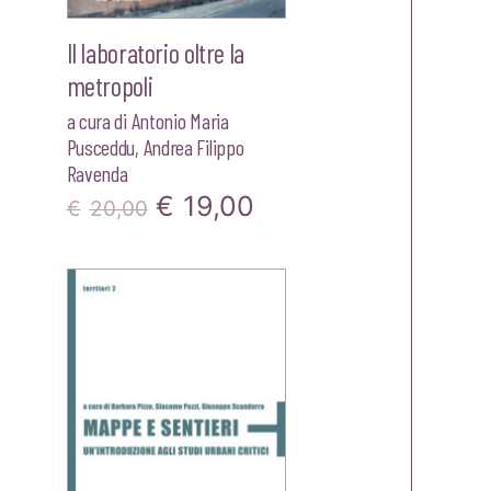
Il laboratorio oltre la
metropoli
a cura di
Antonio Maria
Pusceddu
,
Andrea Filippo
Ravenda
zzo
Il
Il
€
19,00
€
20,00
ale
prezzo
prezzo
originale
attuale
,90.
era:
è:
€20,00.
€19,00.