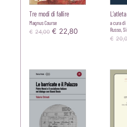
Tre modi di fallire
L’atleta
Magnus Course
a cura di
Russo
,
S
Il
Il
€
22,80
€
24,00
€
20,
prezzo
prezzo
originale
attuale
era:
è:
€24,00.
€22,80.