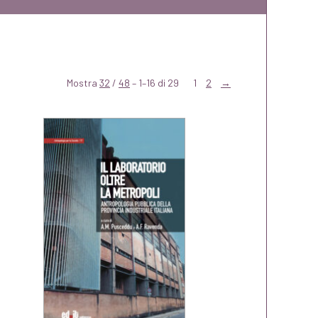
Mostra
32
/
48
– 1–16 di 29
1
2
→