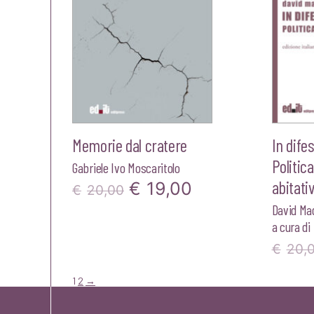
Memorie dal cratere
In dife
Politica
Gabriele Ivo Moscaritolo
abitati
Il
Il
€
19,00
€
20,00
David Ma
prezzo
prezzo
a cura di
originale
attuale
€
20,
era:
è:
1
2
→
€20,00.
€19,00.