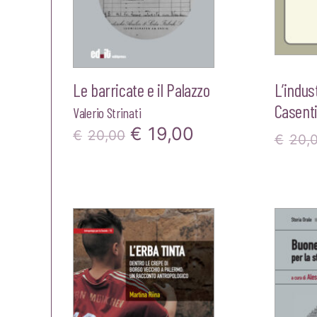
Le barricate e il Palazzo
L’indust
Casent
Valerio Strinati
Il
Il
€
19,00
€
20,00
€
20,
prezzo
prezzo
originale
attuale
era:
è:
€20,00.
€19,00.