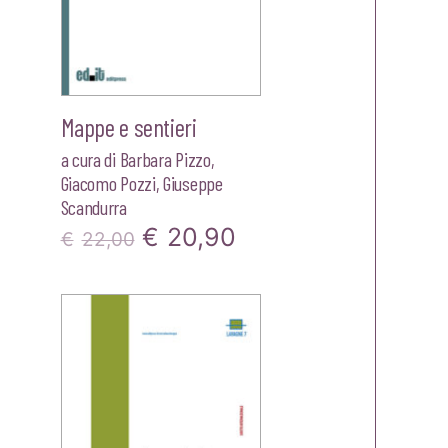
Mappe e sentieri
a cura di
Barbara Pizzo
,
Giacomo Pozzi
,
Giuseppe
Scandurra
zzo
Il
Il
€
20,90
€
22,00
ale
prezzo
prezzo
originale
attuale
00.
era:
è:
€22,00.
€20,90.