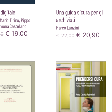
 digitale
Una guida sicura per gli
archivisti
Mario Tirino
,
Pippo
imona Castellano
Marco Lanzini
Il
Il
€
19,00
Il
Il
00
€
20,90
€
22,00
prezzo
prezzo
prezzo
pre
originale
attuale
originale
attu
era:
è:
era:
è:
€20,00.
€19,00.
€22,00.
€20