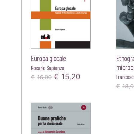
Europa glocale
Etnogra
microcr
Rosario Sapienza
Il
Il
€
15,20
Francesca
€
16,00
prezzo
prezzo
€
18,
originale
attuale
era:
è:
€16,00.
€15,20.