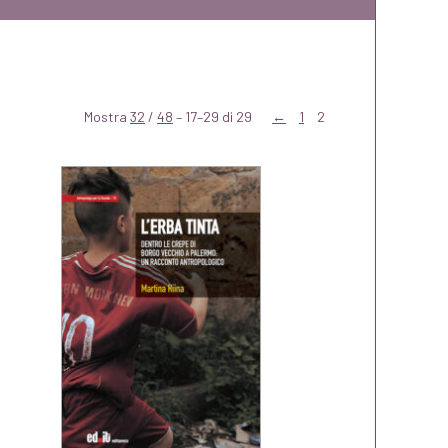
Mostra
32
/
48
– 17–29 di 29
←
1
2