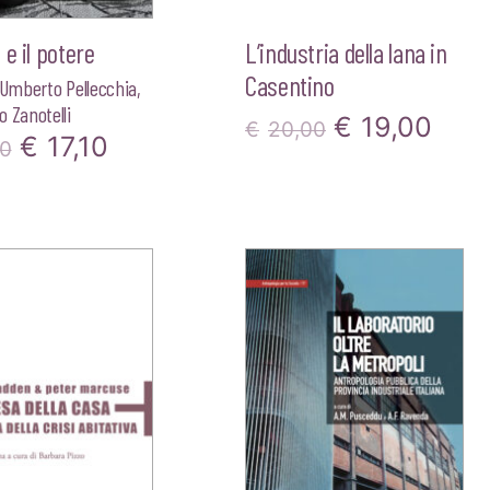
 e il potere
L’industria della lana in
Casentino
Umberto Pellecchia
,
 Zanotelli
Il
Il
€
19,00
€
20,00
Il
Il
€
17,10
00
prezzo
pre
prezzo
prezzo
originale
attu
originale
attuale
era:
è:
era:
è:
€20,00.
€19,
€18,00.
€17,10.