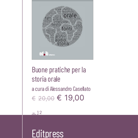
Buone pratiche per la
storia orale
a cura di
Alessandro Casellato
Il
Il
€
19,00
€
20,00
prezzo
prezzo
←
1
2
originale
attuale
Editpress
era:
è: