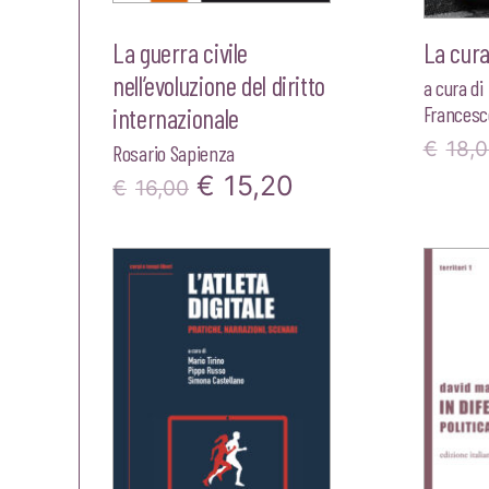
La guerra civile
La cura
nell’evoluzione del diritto
a cura di
Francesco
internazionale
€
18,
Rosario Sapienza
Il
Il
€
15,20
€
16,00
prezzo
prezzo
originale
attuale
era:
è:
€16,00.
€15,20.