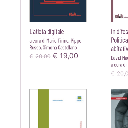
L’atleta digitale
In dife
Politica
a cura di
Mario Tirino
,
Pippo
Russo
,
Simona Castellano
abitati
Il
Il
€
19,00
€
20,00
David Ma
a cura di
prezzo
prezzo
€
20,
originale
attuale
era:
è:
€20,00.
€19,00.