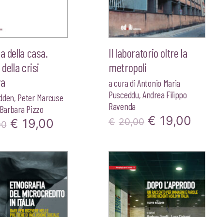
sa della casa.
Il laboratorio oltre la
 della crisi
metropoli
va
a cura di
Antonio Maria
Pusceddu
,
Andrea Filippo
dden
,
Peter Marcuse
Ravenda
Barbara Pizzo
Il
Il
€
19,00
Il
Il
€
19,00
€
20,00
00
prezzo
pre
prezzo
prezzo
originale
attu
originale
attuale
era:
è:
era:
è:
€20,00.
€19,
€20,00.
€19,00.