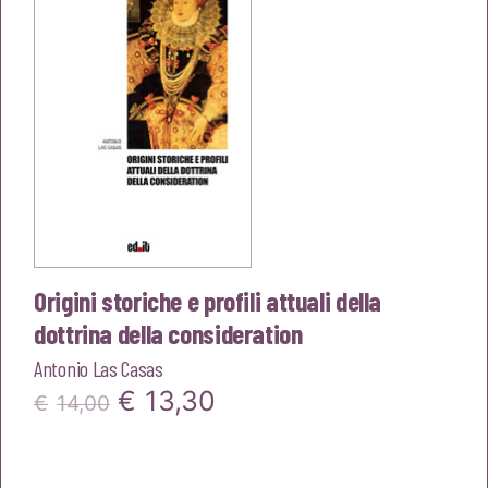
€14,00.
€13,30.
Origini storiche e profili attuali della
dottrina della consideration
Antonio Las Casas
Il
Il
€
13,30
€
14,00
prezzo
prezzo
originale
attuale