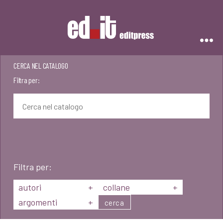
Editpress
CERCA NEL CATALOGO
Filtra per:
Filtra per:
autori
+
collane
+
argomenti
+
cerca