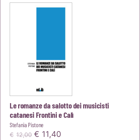
era:
è:
€12,00.
€11,40.
Le romanze da salotto dei musicisti
catanesi Frontini e Calì
Stefania Pistone
Il
Il
€
11,40
€
12,00