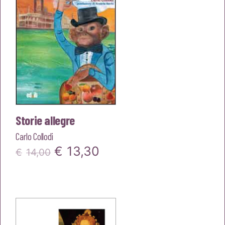
Storie allegre
Carlo Collodi
Il
Il
€
13,30
€
14,00
prezzo
prezzo
originale
attuale
era:
è: