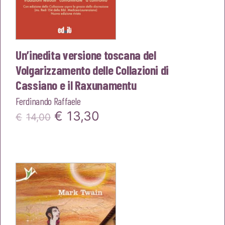
Un’inedita versione toscana del
Volgarizzamento delle Collazioni di
Cassiano e il Raxunamentu
Ferdinando Raffaele
Il
Il
€
13,30
€
14,00
prezzo
prezzo
originale
attuale
era:
è:
€14,00.
€13,30.