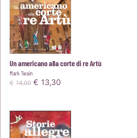
Un americano alla corte di re Artù
Mark Twain
Il
Il
€
13,30
€
14,00
prezzo
prezzo
originale
attuale
era:
è:
€14,00.
€13,30.