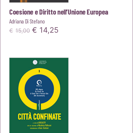
Coesione e Diritto nell’Unione Europea
Adriana Di Stefano
Il
Il
€
14,25
€
15,00
prezzo
prezzo
originale
attuale
era:
è:
€15,00.
€14,25.