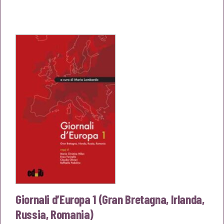
prezzo
prezzo
originale
attuale
era:
è:
€14,00.
€13,30.
Giornali d’Europa 1 (Gran Bretagna, Irlanda,
Russia, Romania)