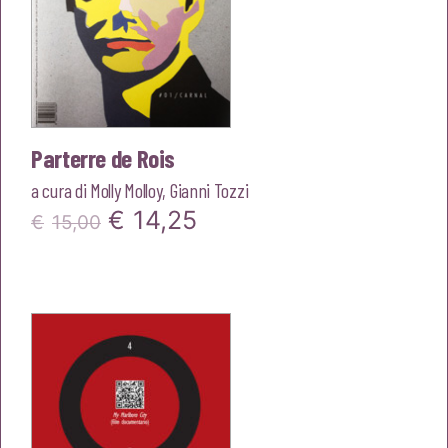
Parterre de Rois
a cura di
Molly Molloy
,
Gianni Tozzi
Il
Il
€
14,25
€
15,00
prezzo
prezzo
originale
attuale
era:
è:
€15,00.
€14,25.