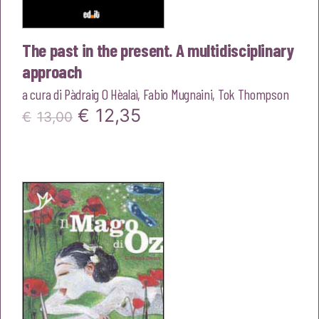
The past in the present. A multidisciplinary
approach
a cura di
Pàdraig O Hèalaì
,
Fabio Mugnaini
,
Tok Thompson
Il
Il
€
12,35
€
13,00
prezzo
prezzo
originale
attuale
era:
è:
€13,00.
€12,35.