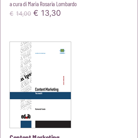
a cura di
Maria Rosaria Lombardo
Il
Il
€
13,30
€
14,00
prezzo
prezzo
originale
attuale
era:
è:
€14,00.
€13,30.
Content Marketing