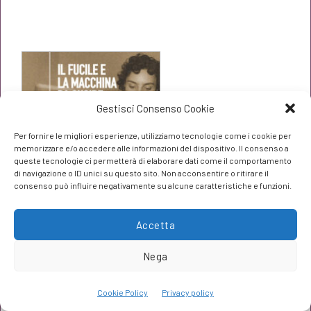
prezzo
prezzo
originale
attuale
era:
è:
€12,00.
€11,40.
Gestisci Consenso Cookie
Per fornire le migliori esperienze, utilizziamo tecnologie come i cookie per
memorizzare e/o accedere alle informazioni del dispositivo. Il consenso a
queste tecnologie ci permetterà di elaborare dati come il comportamento
di navigazione o ID unici su questo sito. Non acconsentire o ritirare il
consenso può influire negativamente su alcune caratteristiche e funzioni.
Accetta
Nega
Il fucile e la macchina da cucire
Cookie Policy
Privacy policy
Pippo Russo