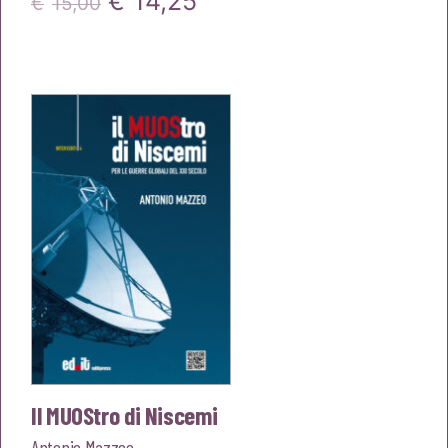
Il
Il
€
14,25
€
15,00
prezzo
prezzo
originale
attuale
era:
è:
€15,00.
€14,25.
Il MUOStro di Niscemi
Antonio Mazzeo