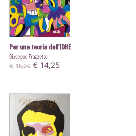
Per una teoria dell’IDHE
Giuseppe Frazzetto
Il
Il
€
14,25
€
15,00
prezzo
prezzo
originale
attuale
era:
è:
€15,00.
€14,25.