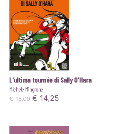
L’ultima tournée di Sally O’Hara
Michele Mingrone
Il
Il
€
14,25
€
15,00
prezzo
prezzo
originale
attuale
era:
è: