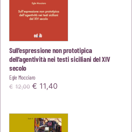
Sull’espressione non prototipica
dell’agentività nei testi siciliani del XIV
secolo
Egle Mocciaro
Il
Il
€
11,40
€
12,00
prezzo
prezzo
originale
attuale
era:
è:
€12,00.
€11,40.