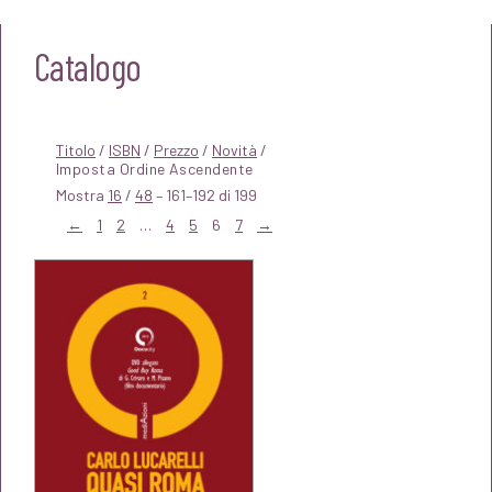
Catalogo
Titolo
/
ISBN
/
Prezzo
/
Novità
/
Mostra
16
/
48
– 161–192 di 199
←
1
2
…
4
5
6
7
→