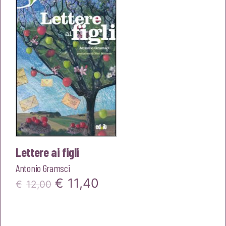
€12,00.
€11,40.
Lettere ai figli
Antonio Gramsci
Il
Il
€
11,40
€
12,00
prezzo
prezzo
originale
attuale