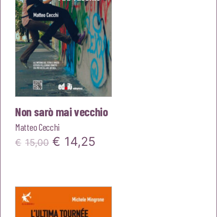
Non sarò mai vecchio
Matteo Cecchi
Il
Il
€
14,25
€
15,00
prezzo
prezzo
originale
attuale
era:
è:
€15,00.
€14,25.