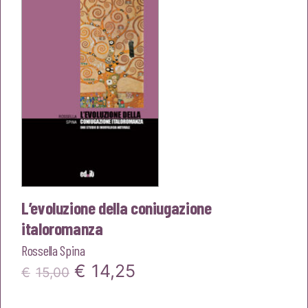
€15,00.
€14,25.
L’evoluzione della coniugazione
italoromanza
Rossella Spina
Il
Il
€
14,25
€
15,00
prezzo
prezzo