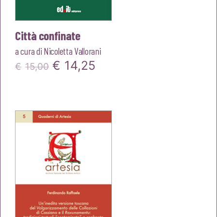
Città confinate
a cura di
Nicoletta Vallorani
Il
Il
€
14,25
€
15,00
prezzo
prezzo
originale
attuale
era:
è:
€15,00.
€14,25.