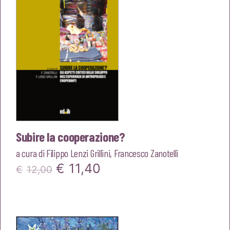
Subire la cooperazione?
a cura di
Filippo Lenzi Grillini
,
Francesco Zanotelli
Il
Il
€
11,40
€
12,00
prezzo
prezzo
originale
attuale
era:
è: