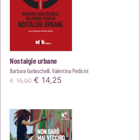
Nostalgie urbane
Barbara Garlaschelli
,
Valentina Pedicini
Il
Il
€
14,25
€
15,00
prezzo
prezzo
originale
attuale
era:
è:
€15,00.
€14,25.