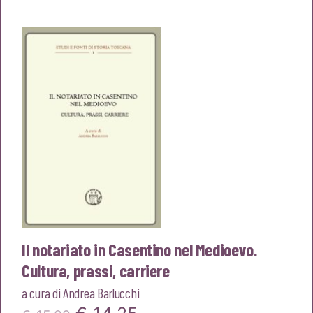
originale
attuale
era:
è:
€15,00.
€14,25.
Il notariato in Casentino nel Medioevo.
Cultura, prassi, carriere
a cura di
Andrea Barlucchi