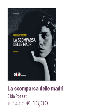
originale
attuale
era:
è:
€14,00.
€13,30.
La scomparsa delle madri
Gilda Pozzati
Il
Il
€
13,30
€
14,00