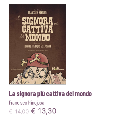
era:
è:
€14,00.
€13,30.
La signora più cattiva del mondo
Francisco Hinojosa
Il
Il
€
13,30
€
14,00
prezzo
prezzo