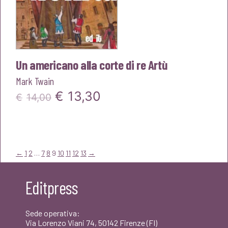
Un americano alla corte di re Artù
Mark Twain
Il
Il
€
13,30
€
14,00
prezzo
prezzo
originale
attuale
era:
è:
←
1
2
…
7
8
9
10
11
12
13
→
€14,00.
€13,30.
Editpress
Sede operativa:
Via Lorenzo Viani 74, 50142 Firenze (FI)