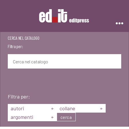
Editpress
CERCA NEL CATALOGO
Filtra per:
Filtra per:
autori
+
collane
+
argomenti
+
cerca