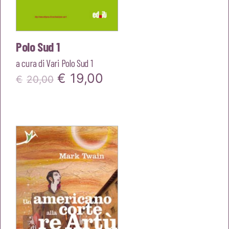
Polo Sud 1
a cura di
Vari Polo Sud 1
Il
Il
€
19,00
€
20,00
prezzo
prezzo
originale
attuale
era:
è:
€20,00.
€19,00.