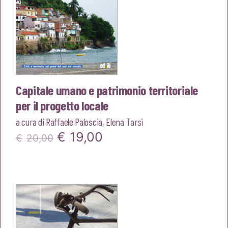
Capitale umano e patrimonio territoriale
per il progetto locale
a cura di
Raffaele Paloscia
,
Elena Tarsi
Il
Il
€
19,00
€
20,00
prezzo
prezzo
originale
attuale
era:
è:
€20,00.
€19,00.