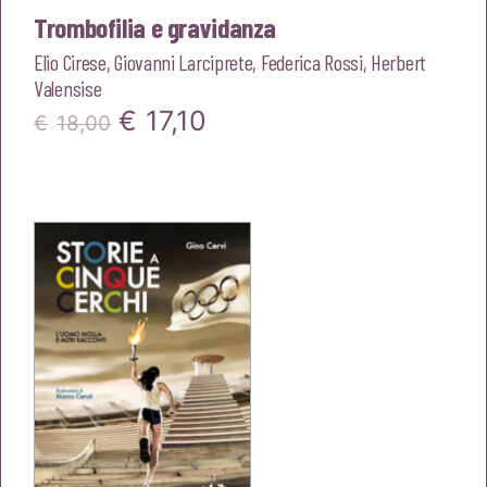
Trombofilia e gravidanza
Elio Cirese
,
Giovanni Larciprete
,
Federica Rossi
,
Herbert
Valensise
Il
Il
€
17,10
€
18,00
prezzo
prezzo
originale
attuale
era:
è:
€18,00.
€17,10.