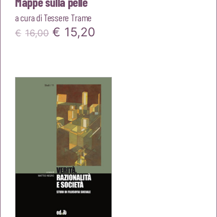
Mappe sulla pelle
a cura di
Tessere Trame
Il
Il
€
15,20
€
16,00
prezzo
prezzo
originale
attuale
era:
è:
€16,00.
€15,20.