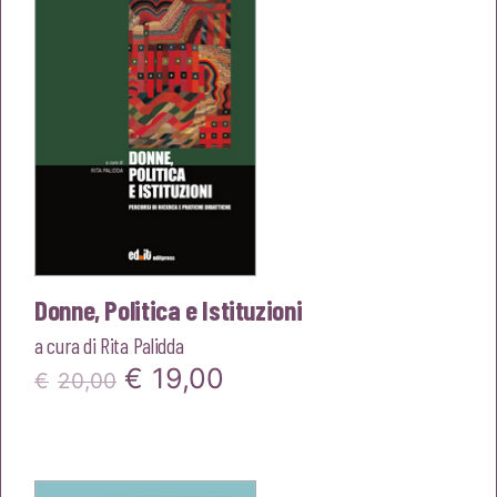
€16,00.
€15,20.
Donne, Politica e Istituzioni
a cura di
Rita Palidda
Il
Il
€
19,00
€
20,00
prezzo
prezzo
originale
attuale