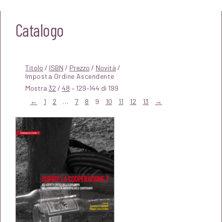
Catalogo
Titolo
/
ISBN
/
Prezzo
/
Novità
/
Mostra
32
/
48
– 129–144 di 199
←
1
2
…
7
8
9
10
11
12
13
→