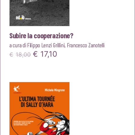
Subire la cooperazione?
a cura di
Filippo Lenzi Grillini
,
Francesco Zanotelli
Il
Il
€
17,10
€
18,00
prezzo
prezzo
originale
attuale
era:
è:
€18,00.
€17,10.