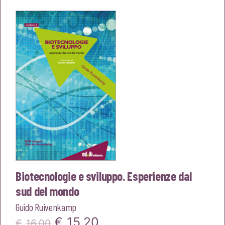
originale
attuale
era:
è:
€18,00.
€17,10.
Biotecnologie e sviluppo. Esperienze dal
sud del mondo
Guido Ruivenkamp
Il
Il
€
15,20
€
16,00