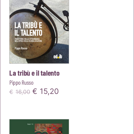
La tribù e il talento
Pippo Russo
Il
Il
€
15,20
€
16,00
prezzo
prezzo
originale
attuale
era:
è: