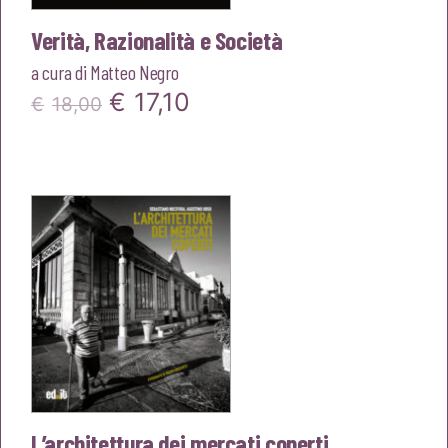
Verità, Razionalità e Società
a cura di
Matteo Negro
Il
Il
€
17,10
€
18,00
prezzo
prezzo
originale
attuale
era:
è:
€18,00.
€17,10.
L’architettura dei mercati coperti