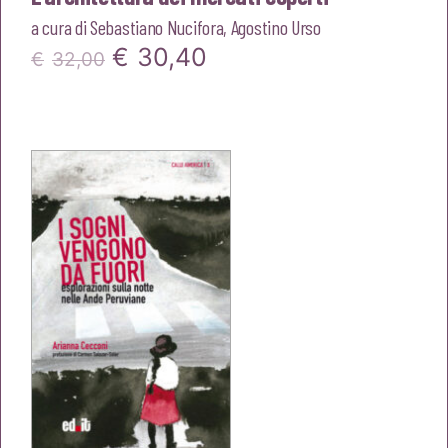
a cura di
Sebastiano Nucifora
,
Agostino Urso
Il
Il
€
30,40
€
32,00
prezzo
prezzo
originale
attuale
era:
è:
€32,00.
€30,40.