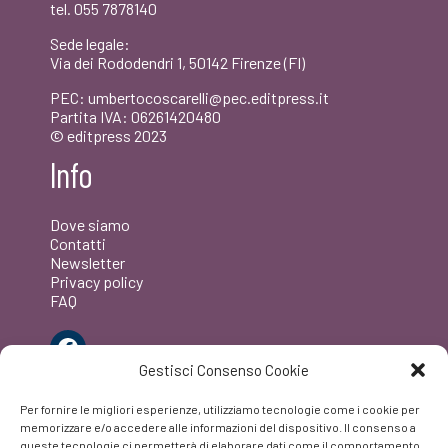
tel. 055 7878140
Sede legale:
Via dei Rododendri 1, 50142 Firenze (FI)
PEC: umbertocoscarelli@pec.editpress.it
Partita IVA: 06261420480
© editpress 2023
Info
Dove siamo
Contatti
Newsletter
Privacy policy
FAQ
Facebook
Gestisci Consenso Cookie
Per fornire le migliori esperienze, utilizziamo tecnologie come i cookie per
memorizzare e/o accedere alle informazioni del dispositivo. Il consenso a
queste tecnologie ci permetterà di elaborare dati come il comportamento