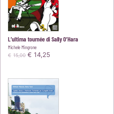
L’ultima tournée di Sally O’Hara
Michele Mingrone
Il
Il
€
14,25
€
15,00
prezzo
prezzo
originale
attuale
era:
è:
€15,00.
€14,25.