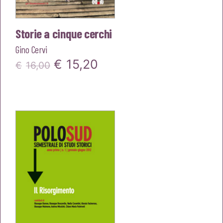
Storie a cinque cerchi
Gino Cervi
Il
Il
€
15,20
€
16,00
prezzo
prezzo
originale
attuale
era:
è:
€16,00.
€15,20.