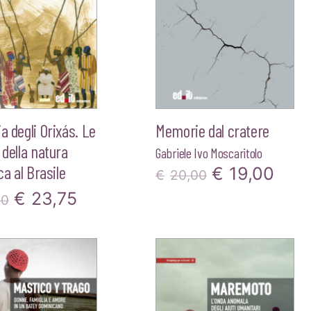
ia degli Orixás. Le
Memorie dal cratere
 della natura
Gabriele Ivo Moscaritolo
ica al Brasile
Il
Il
€
19,00
€
20,00
Il
Il
€
23,75
prezzo
pre
00
prezzo
prezzo
originale
attu
originale
attuale
era:
è:
era:
è:
€20,00.
€19,
€25,00.
€23,75.