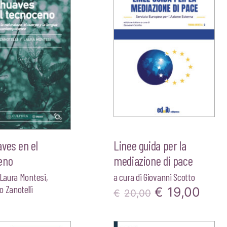
era:
è:
era:
è:
€20,00.
€19,00.
€20,00.
€19,
ves en el
Linee guida per la
eno
mediazione di pace
Laura Montesi
,
a cura di
Giovanni Scotto
 Zanotelli
Il
Il
€
19,00
€
20,00
prezzo
pre