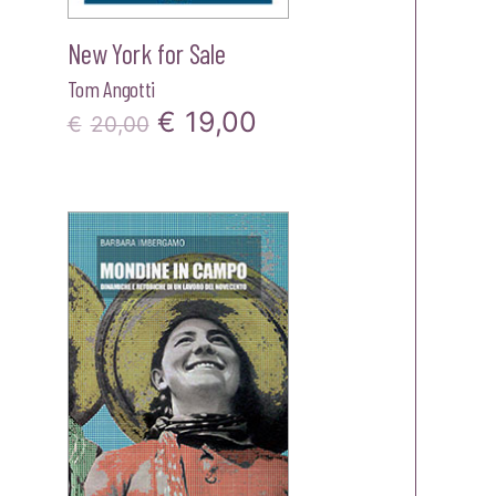
New York for Sale
Tom Angotti
Il
Il
€
19,00
€
20,00
zo
prezzo
prezzo
le
originale
attuale
era:
è:
25.
€20,00.
€19,00.