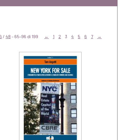
6
/
48
– 65–96 di 199
←
1
2
3
4
5
6
7
→