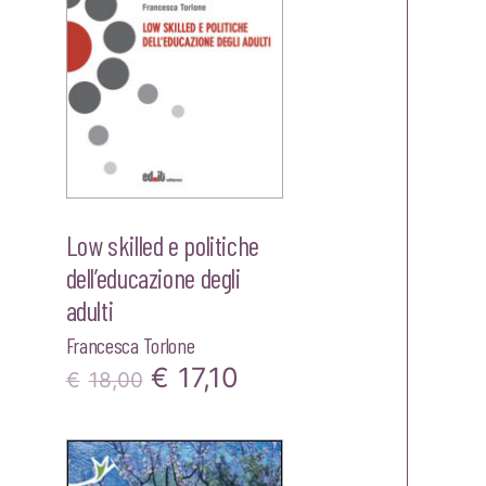
Low skilled e politiche
dell’educazione degli
adulti
Francesca Torlone
Il
Il
€
17,10
€
18,00
zzo
prezzo
prezzo
ale
originale
attuale