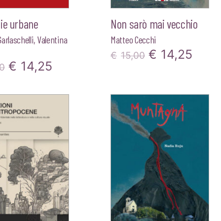
ie urbane
Non sarò mai vecchio
arlaschelli
,
Valentina
Matteo Cecchi
Il
Il
€
14,25
€
15,00
Il
Il
€
14,25
0
prezzo
prez
prezzo
prezzo
originale
attua
originale
attuale
era:
è:
era:
è:
€15,00.
€14,
€15,00.
€14,25.