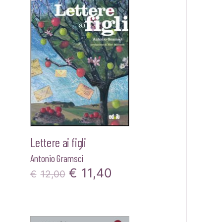
era:
è:
00.
€18,00.
€17,10.
Lettere ai figli
Antonio Gramsci
Il
Il
€
11,40
€
12,00
prezzo
prezzo
zzo
originale
attuale