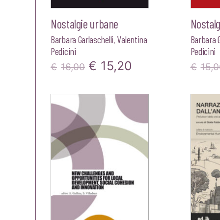
Nostalgie urbane
Nostalg
Barbara Garlaschelli
,
Valentina
Barbara G
Pedicini
Pedicini
Il
Il
€
15,20
€
16,00
€
15,0
prezzo
prezzo
originale
attuale
era:
è:
€16,00.
€15,20.