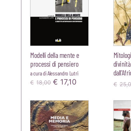
Modelli della mente e
Mitolog
processi di pensiero
divinità
dall’Afr
a cura di
Alessandro Lutri
Il
Il
€
17,10
€
18,00
€
25,
prezzo
prezzo
originale
attuale
era:
è:
€18,00.
€17,10.