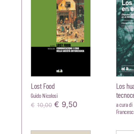
€22,00.
€20,90.
Lost Food
Los hua
tecnoc
Guido Nicolosi
Il
Il
€
9,50
a cura di
€
10,00
Francesco
prezzo
prezzo
originale
attuale