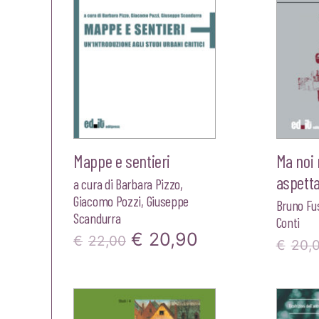
Mappe e sentieri
Ma noi
aspetta
a cura di
Barbara Pizzo
,
Giacomo Pozzi
,
Giuseppe
Bruno Fu
Scandurra
Conti
Il
Il
€
20,90
€
22,00
€
20,
prezzo
prezzo
originale
attuale
era:
è: