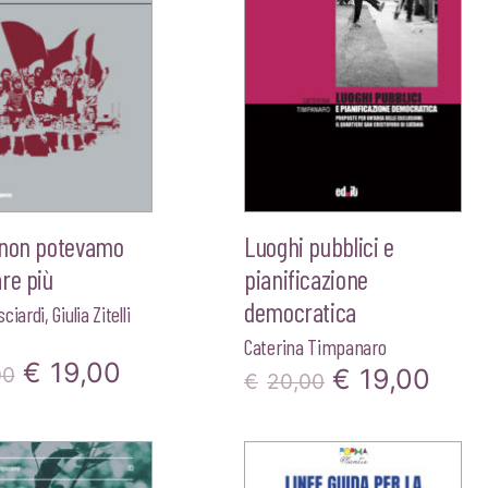
 non potevamo
Luoghi pubblici e
re più
pianificazione
democratica
sciardi
,
Giulia Zitelli
Caterina Timpanaro
Il
Il
€
19,00
Il
Il
00
€
19,00
€
20,00
prezzo
prezzo
prezzo
pre
originale
attuale
originale
attu