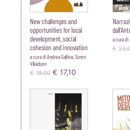
New challenges and
Narrazi
opportunities for local
dall’An
development, social
a cura di
cohesion and innovation
€
23,
a cura di
Andrea Gallina
,
Soren
Villadsen
Il
Il
€
17,10
€
18,00
prezzo
prezzo
originale
attuale
era:
è:
€18,00.
€17,10.