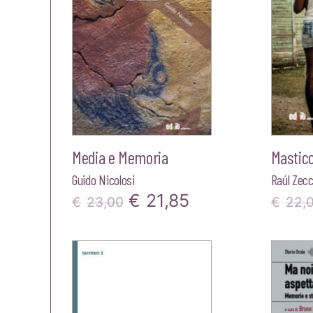
Media e Memoria
Mastico
Guido Nicolosi
Raúl Zecc
Il
Il
€
21,85
€
23,00
€
22,
prezzo
prezzo
originale
attuale
era:
è:
€23,00.
€21,85.