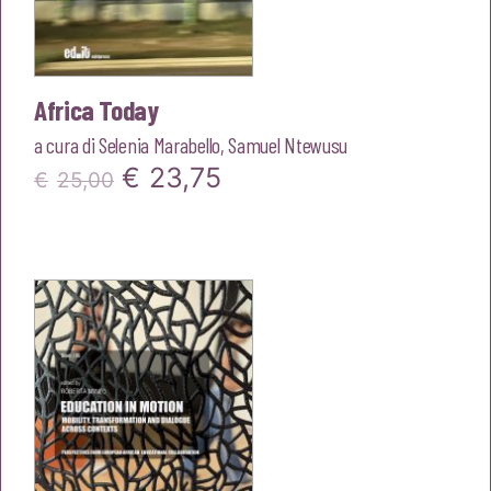
Africa Today
a cura di
Selenia Marabello
,
Samuel Ntewusu
Il
Il
€
23,75
€
25,00
prezzo
prezzo
originale
attuale
era:
è:
€25,00.
€23,75.