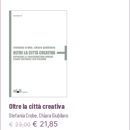
originale
attuale
era:
è:
€23,00.
€21,85.
Oltre la città creativa
Stefania Crobe
,
Chiara Giubilaro
Il
Il
€
21,85
€
23,00