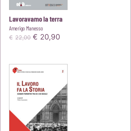
Lavoravamo la terra
Amerigo Manesso
Il
Il
€
20,90
€
22,00
prezzo
prezzo
originale
attuale
era:
è:
€22,00.
€20,90.