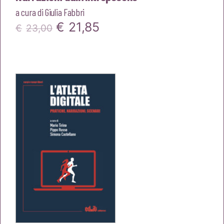
a cura di
Giulia Fabbri
Il
Il
€
21,85
€
23,00
prezzo
prezzo
originale
attuale
era:
è:
€23,00.
€21,85.