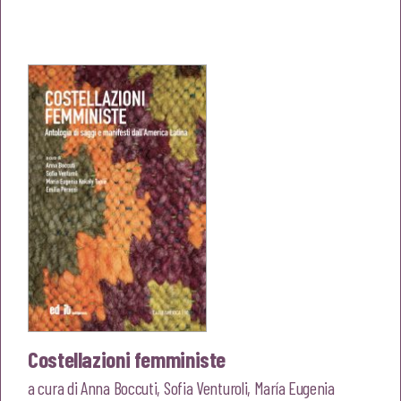
prezzo
prezzo
originale
attuale
era:
è:
€23,00.
€21,85.
Costellazioni femministe
a cura di
Anna Boccuti
,
Sofia Venturoli
,
María Eugenia