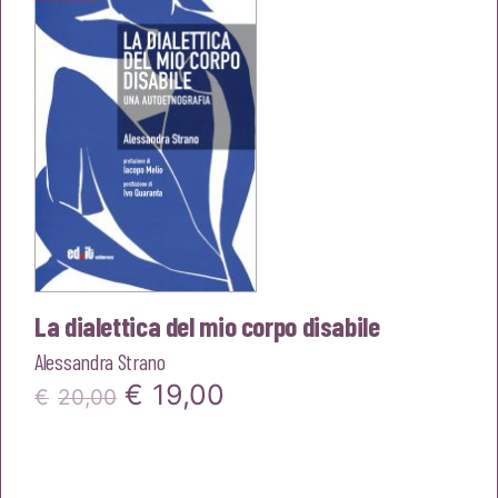
€23,00.
€21,85.
La dialettica del mio corpo disabile
Alessandra Strano
Il
Il
€
19,00
€
20,00
prezzo
prezzo
originale
attuale