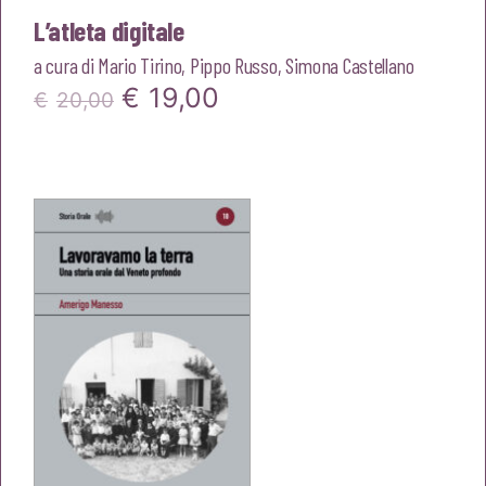
L’atleta digitale
a cura di
Mario Tirino
,
Pippo Russo
,
Simona Castellano
Il
Il
€
19,00
€
20,00
prezzo
prezzo
originale
attuale
era:
è:
€20,00.
€19,00.