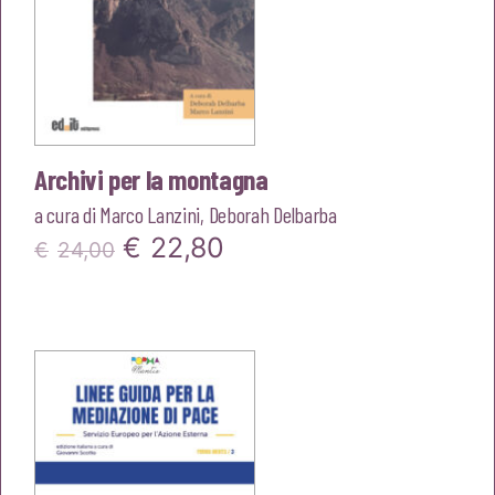
Archivi per la montagna
a cura di
Marco Lanzini
,
Deborah Delbarba
Il
Il
€
22,80
€
24,00
prezzo
prezzo
originale
attuale
era:
è:
€24,00.
€22,80.