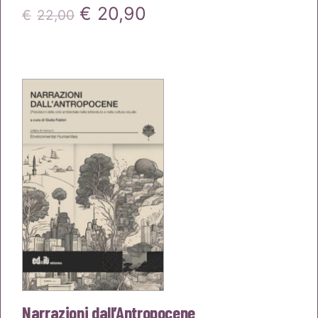
Il
Il
€
20,90
€
22,00
prezzo
prezzo
originale
attuale
era:
è:
€22,00.
€20,90.
Narrazioni dall’Antropocene