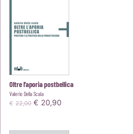
€22,00.
€20,90.
Oltre l’aporia postbellica
Valerio Della Scala
Il
Il
€
20,90
€
22,00
prezzo
prezzo
originale
attuale