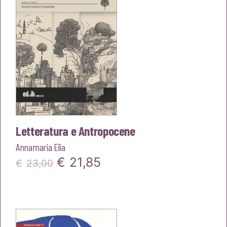
Letteratura e Antropocene
Annamaria Elia
Il
Il
€
21,85
€
23,00
prezzo
prezzo
originale
attuale
era:
è: