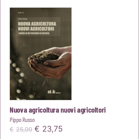
originale
attuale
era:
è:
€22,00.
€20,90.
Nuova agricoltura nuovi agricoltori
Pippo Russo
Il
Il
€
23,75
€
25,00