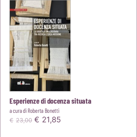
era:
è:
€20,00.
€19,00.
Esperienze di docenza situata
a cura di
Roberta Bonetti
Il
Il
€
21,85
€
23,00
prezzo
prezzo