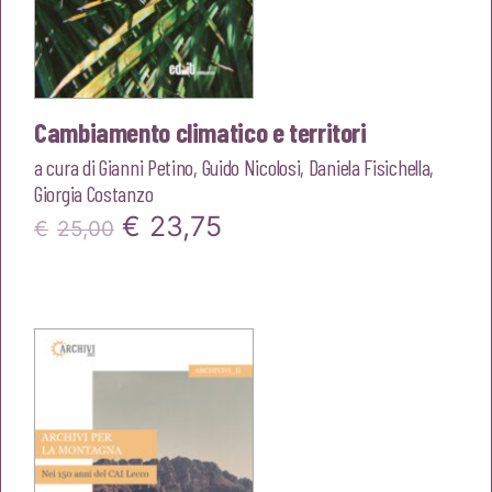
Cambiamento climatico e territori
a cura di
Gianni Petino
,
Guido Nicolosi
,
Daniela Fisichella
,
Giorgia Costanzo
Il
Il
€
23,75
€
25,00
prezzo
prezzo
originale
attuale
era:
è:
€25,00.
€23,75.