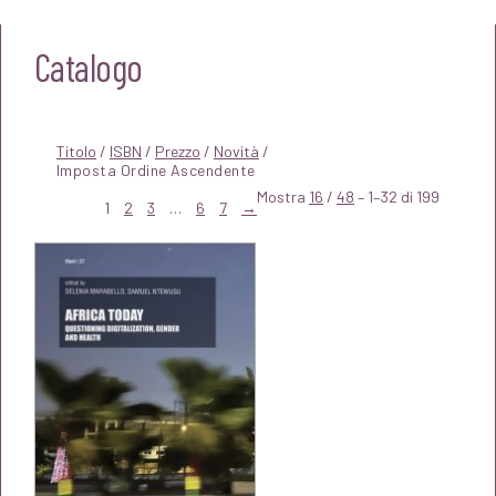
Catalogo
Titolo
/
ISBN
/
Prezzo
/
Novità
/
Mostra
16
/
48
– 1–32 di 199
1
2
3
…
6
7
→