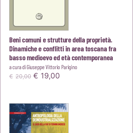
Beni comuni e strutture della proprietà.
Dinamiche e conflitti in area toscana fra
basso medioevo ed età contemporanea
a cura di
Giuseppe Vittorio Parigino
Il
Il
€
19,00
€
20,00
prezzo
prezzo
originale
attuale
era:
è:
€20,00.
€19,00.