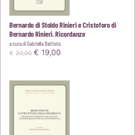
Bernardo di Stoldo Rinieri e Cristoforo di
Bernardo Rinieri. Ricordanze
a cura di
Gabriella Battista
Il
Il
€
19,00
€
20,00
prezzo
prezzo
originale
attuale
era:
è:
€20,00.
€19,00.