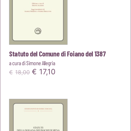
Statuto del Comune di Foiano del 1387
a cura di
Simone Allegria
Il
Il
€
17,10
€
18,00
prezzo
prezzo
originale
attuale
era:
è:
€18,00.
€17,10.