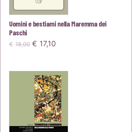
Uomini e bestiami nella Maremma dei
Paschi
Il
Il
€
17,10
€
18,00
prezzo
prezzo
originale
attuale
era:
è:
€18,00.
€17,10.