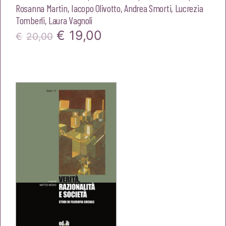
Rosanna Martin
,
Iacopo Olivotto
,
Andrea Smorti
,
Lucrezia
Tomberli
,
Laura Vagnoli
Il
Il
€
19,00
€
20,00
prezzo
prezzo
originale
attuale
era:
è:
€20,00.
€19,00.