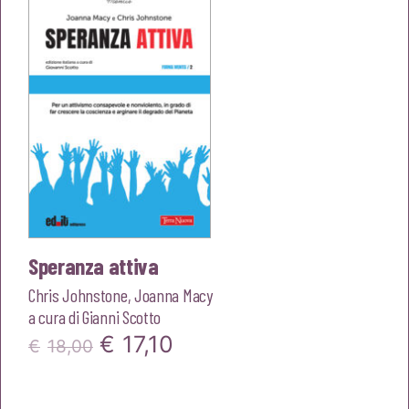
€18,00.
€17,10.
Speranza attiva
Chris Johnstone
,
Joanna Macy
a cura di
Gianni Scotto
Il
Il
€
17,10
€
18,00
prezzo
prezzo