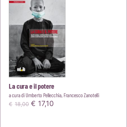
€18,00.
€17,10.
La cura e il potere
a cura di
Umberto Pellecchia
,
Francesco Zanotelli
Il
Il
€
17,10
€
18,00
prezzo
prezzo
originale
attuale