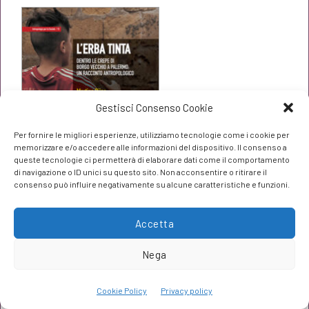
era:
è:
€18,00.
€17,10.
Gestisci Consenso Cookie
Per fornire le migliori esperienze, utilizziamo tecnologie come i cookie per
memorizzare e/o accedere alle informazioni del dispositivo. Il consenso a
queste tecnologie ci permetterà di elaborare dati come il comportamento
di navigazione o ID unici su questo sito. Non acconsentire o ritirare il
consenso può influire negativamente su alcune caratteristiche e funzioni.
Accetta
L’erba tinta
Martina Riina
Nega
Il
Il
€
17,10
€
18,00
Cookie Policy
Privacy policy
prezzo
prezzo