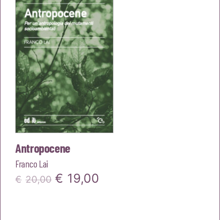
€20,00.
€19,00.
Antropocene
Franco Lai
Il
Il
€
19,00
€
20,00
prezzo
prezzo
originale
attuale