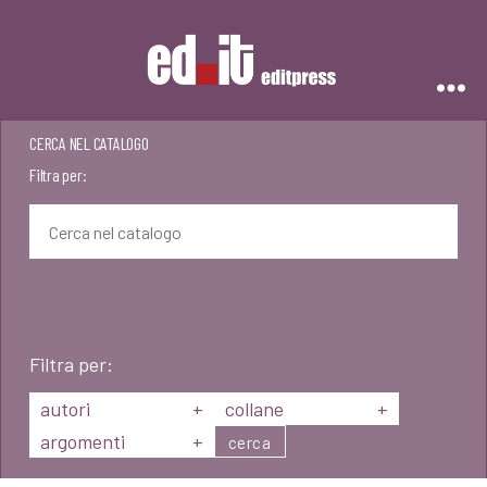
Editpress
CERCA NEL CATALOGO
Filtra per:
Filtra per:
autori
+
collane
+
argomenti
+
cerca