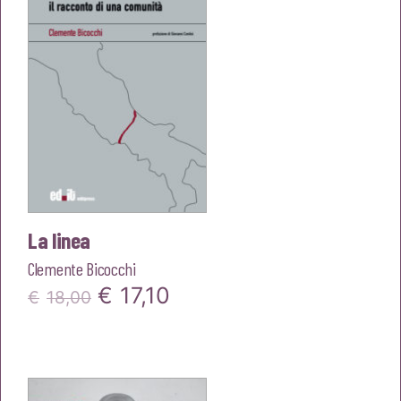
La linea
Clemente Bicocchi
Il
Il
€
17,10
€
18,00
prezzo
prezzo
originale
attuale
era:
è: