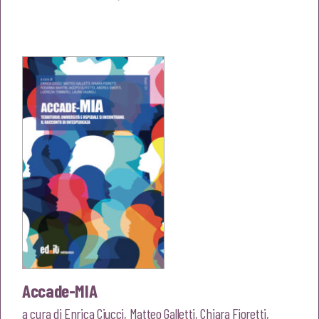
prezzo
prezzo
originale
attuale
era:
è:
€20,00.
€19,00.
Accade-MIA
a cura di
Enrica Ciucci
,
Matteo Galletti
,
Chiara Fioretti
,