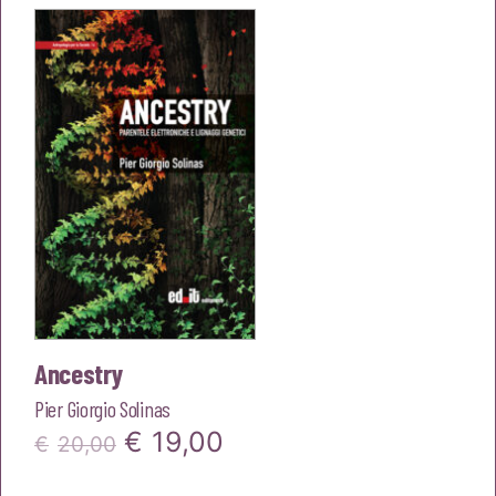
era:
è:
€20,00.
€19,00.
Ancestry
Pier Giorgio Solinas
Il
Il
€
19,00
€
20,00
prezzo
prezzo