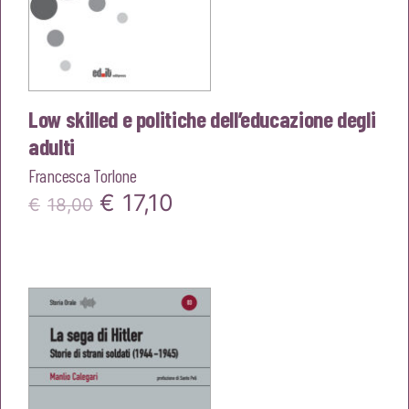
Low skilled e politiche dell’educazione degli
adulti
Francesca Torlone
Il
Il
€
17,10
€
18,00
prezzo
prezzo
originale
attuale
era:
è:
€18,00.
€17,10.