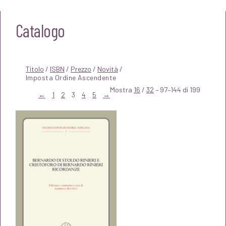
Catalogo
Titolo
/
ISBN
/
Prezzo
/
Novità
/
Mostra
16
/
32
– 97–144 di 199
←
1
2
3
4
5
→