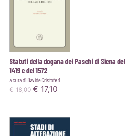
Statuti della dogana dei Paschi di Siena del
1419 e del 1572
a cura di
Davide Cristoferi
Il
Il
€
17,10
€
18,00
prezzo
prezzo
originale
attuale
era:
è:
€18,00.
€17,10.