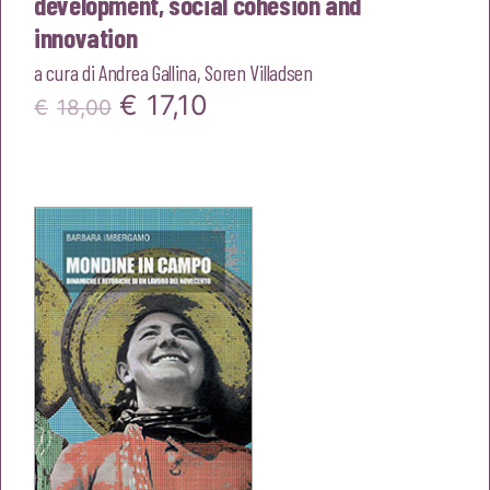
development, social cohesion and
innovation
a cura di
Andrea Gallina
,
Soren Villadsen
Il
Il
€
17,10
€
18,00
prezzo
prezzo
originale
attuale
era:
è:
€18,00.
€17,10.