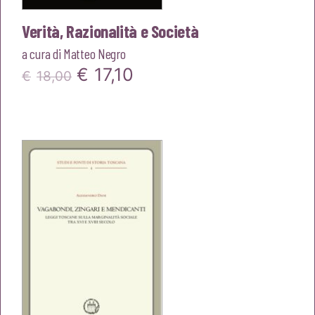
Verità, Razionalità e Società
a cura di
Matteo Negro
Il
Il
€
17,10
€
18,00
prezzo
prezzo
originale
attuale
era:
è:
€18,00.
€17,10.