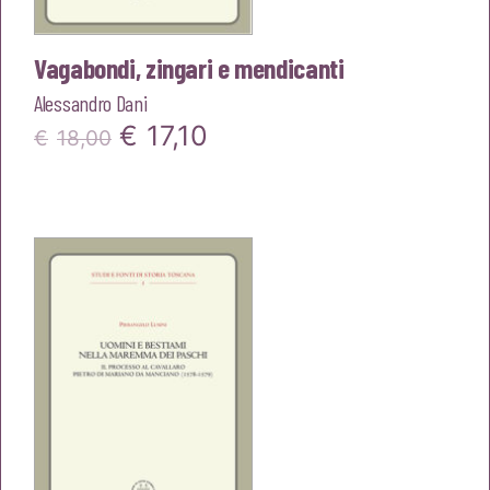
Vagabondi, zingari e mendicanti
Alessandro Dani
Il
Il
€
17,10
€
18,00
prezzo
prezzo
originale
attuale
era:
è:
€18,00.
€17,10.