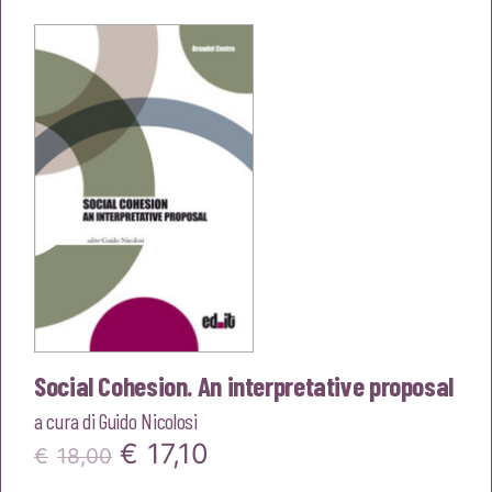
originale
attuale
era:
è:
€18,00.
€17,10.
Social Cohesion. An interpretative proposal
a cura di
Guido Nicolosi
Il
Il
€
17,10
€
18,00