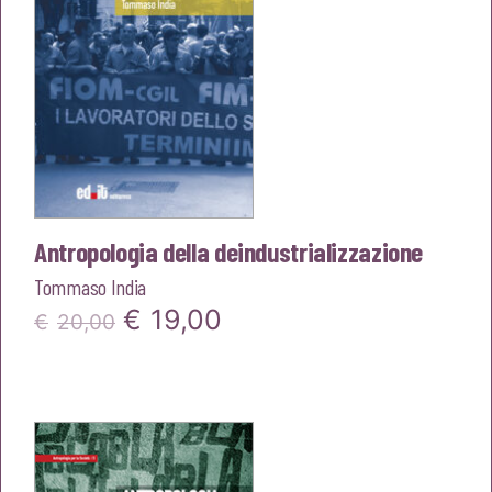
Antropologia della deindustrializzazione
Tommaso India
Il
Il
€
19,00
€
20,00
prezzo
prezzo
originale
attuale
era:
è:
€20,00.
€19,00.