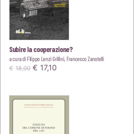
Subire la cooperazione?
a cura di
Filippo Lenzi Grillini
,
Francesco Zanotelli
Il
Il
€
17,10
€
18,00
prezzo
prezzo
originale
attuale
era:
è:
€18,00.
€17,10.