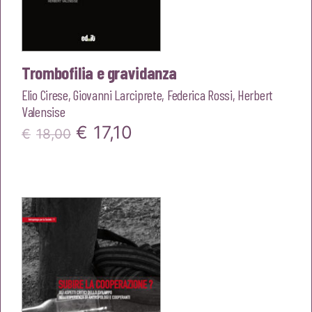
Trombofilia e gravidanza
Elio Cirese
,
Giovanni Larciprete
,
Federica Rossi
,
Herbert
Valensise
Il
Il
€
17,10
€
18,00
prezzo
prezzo
originale
attuale
era:
è:
€18,00.
€17,10.