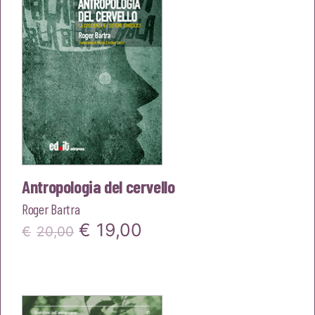
Antropologia del cervello
Roger Bartra
Il
Il
€
19,00
€
20,00
prezzo
prezzo
originale
attuale
era:
è: