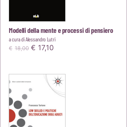
Modelli della mente e processi di pensiero
a cura di
Alessandro Lutri
Il
Il
€
17,10
€
18,00
prezzo
prezzo
originale
attuale
era:
è:
€18,00.
€17,10.