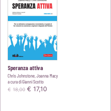
€13,00.
€12,35.
Speranza attiva
Chris Johnstone
,
Joanna Macy
a cura di
Gianni Scotto
Il
Il
€
17,10
€
18,00
prezzo
prezzo
originale
attuale