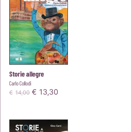
Storie allegre
Carlo Collodi
Il
Il
€
13,30
€
14,00
prezzo
prezzo
originale
attuale
era:
è: