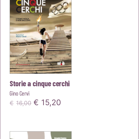
€14,00.
€13,30.
Storie a cinque cerchi
Gino Cervi
Il
Il
€
15,20
€
16,00
prezzo
prezzo
originale
attuale
era:
è: