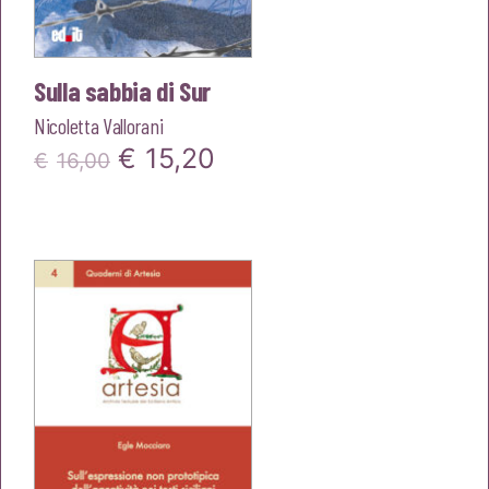
Sulla sabbia di Sur
Nicoletta Vallorani
Il
Il
€
15,20
€
16,00
prezzo
prezzo
originale
attuale
era:
è:
€16,00.
€15,20.