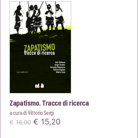
era:
è:
€18,00.
€17,10.
Zapatismo. Tracce di ricerca
a cura di
Vittorio Sergi
Il
Il
€
15,20
€
16,00
prezzo
prezzo