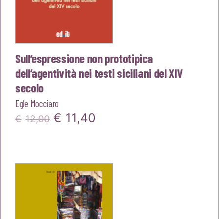
Sull’espressione non prototipica
dell’agentività nei testi siciliani del XIV
secolo
Egle Mocciaro
Il
Il
€
11,40
€
12,00
prezzo
prezzo
originale
attuale
era:
è:
€12,00.
€11,40.