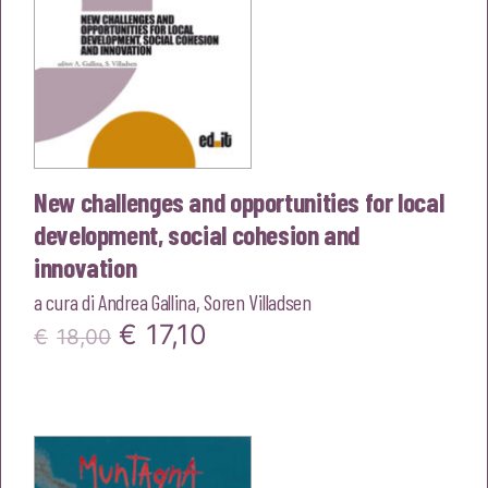
New challenges and opportunities for local
development, social cohesion and
innovation
a cura di
Andrea Gallina
,
Soren Villadsen
Il
Il
€
17,10
€
18,00
prezzo
prezzo
originale
attuale
era:
è: