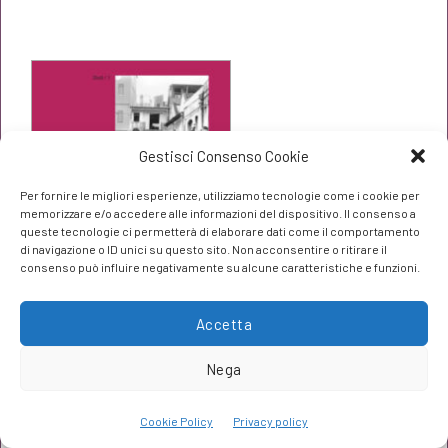
prezzo
prezzo
originale
attuale
era:
è:
€16,00.
€15,20.
Gestisci Consenso Cookie
Per fornire le migliori esperienze, utilizziamo tecnologie come i cookie per
memorizzare e/o accedere alle informazioni del dispositivo. Il consenso a
queste tecnologie ci permetterà di elaborare dati come il comportamento
di navigazione o ID unici su questo sito. Non acconsentire o ritirare il
consenso può influire negativamente su alcune caratteristiche e funzioni.
Accetta
Nega
Luoghi pubblici e pianificazione
democratica
Cookie Policy
Privacy policy