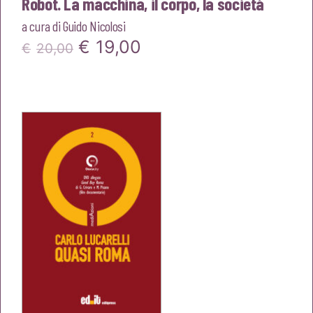
Robot. La macchina, il corpo, la società
a cura di
Guido Nicolosi
Il
Il
€
19,00
€
20,00
prezzo
prezzo
originale
attuale
era:
è:
€20,00.
€19,00.