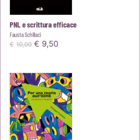
PNL e scrittura efficace
Fausta Schillaci
Il
Il
€
9,50
€
10,00
prezzo
prezzo
originale
attuale
era:
è:
€10,00.
€9,50.