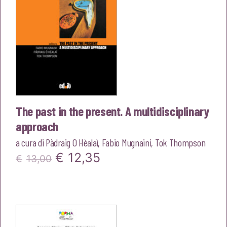
The past in the present. A multidisciplinary
approach
a cura di
Pàdraig O Hèalaì
,
Fabio Mugnaini
,
Tok Thompson
Il
Il
€
12,35
€
13,00
prezzo
prezzo
originale
attuale
era:
è: