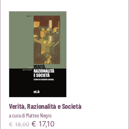
originale
attuale
era:
è:
€16,00.
€15,20.
Verità, Razionalità e Società
a cura di
Matteo Negro
Il
Il
€
17,10
€
18,00