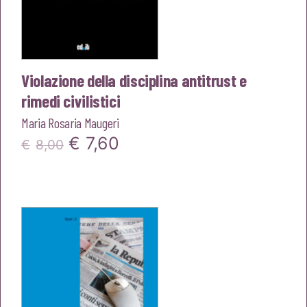
Violazione della disciplina antitrust e
rimedi civilistici
Maria Rosaria Maugeri
Il
Il
€
7,60
€
8,00
prezzo
prezzo
originale
attuale
era:
è:
€8,00.
€7,60.