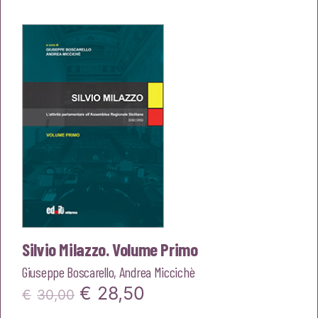
originale
attuale
era:
è:
€30,00.
€28,50.
Silvio Milazzo. Volume Primo
Giuseppe Boscarello
,
Andrea Miccichè
Il
Il
€
28,50
€
30,00