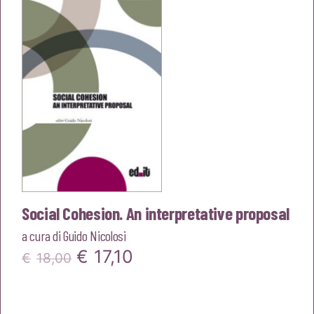
€16,00.
€15,20.
Social Cohesion. An interpretative proposal
a cura di
Guido Nicolosi
Il
Il
€
17,10
€
18,00
prezzo
prezzo
originale
attuale