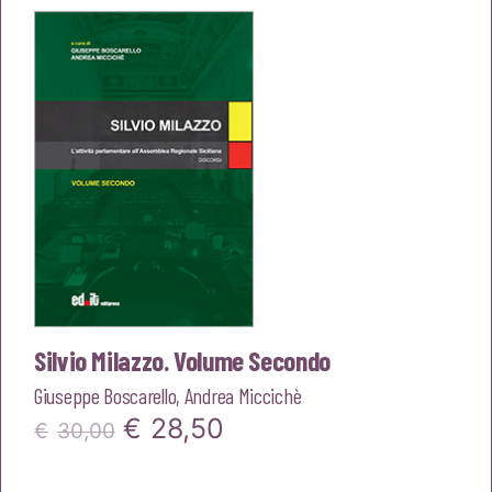
era:
è:
€18,00.
€17,10.
Silvio Milazzo. Volume Secondo
Giuseppe Boscarello
,
Andrea Miccichè
Il
Il
€
28,50
€
30,00
prezzo
prezzo