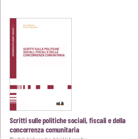
prezzo
prezzo
originale
attuale
era:
è:
€30,00.
€28,50.
Scritti sulle politiche sociali, fiscali e della
concorrenza comunitaria