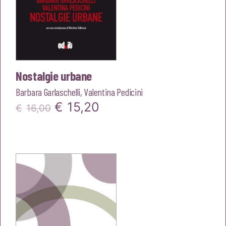
Nostalgie urbane
Barbara Garlaschelli
,
Valentina Pedicini
Il
Il
€
15,20
€
16,00
prezzo
prezzo
originale
attuale
era:
è:
€16,00.
€15,20.