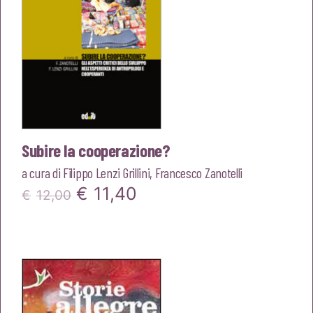
Subire la cooperazione?
a cura di
Filippo Lenzi Grillini
,
Francesco Zanotelli
Il
Il
€
11,40
€
12,00
prezzo
prezzo
originale
attuale
era:
è:
€12,00.
€11,40.