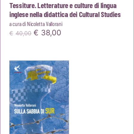
Tessiture. Letterature e culture di lingua
inglese nella didattica dei Cultural Studies
a cura di
Nicoletta Vallorani
Il
Il
€
38,00
€
40,00
prezzo
prezzo
originale
attuale
era:
è:
€40,00.
€38,00.