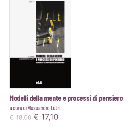
era:
è:
€16,00.
€15,20.
Modelli della mente e processi di pensiero
a cura di
Alessandro Lutri
Il
Il
€
17,10
€
18,00
prezzo
prezzo