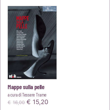
originale
attuale
era:
è:
€18,00.
€17,10.
Mappe sulla pelle
a cura di
Tessere Trame
Il
Il
€
15,20
€
16,00