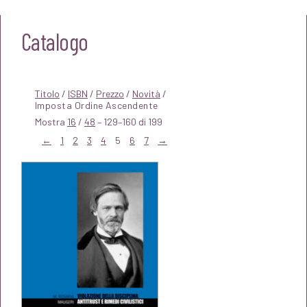
Catalogo
Titolo
/
ISBN
/
Prezzo
/
Novità
/
Mostra
16
/
48
– 129–160 di 199
←
1
2
3
4
5
6
7
→