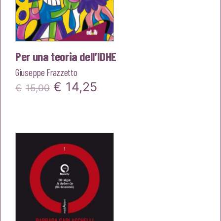
Per una teoria dell’IDHE
Giuseppe Frazzetto
Il
Il
€
14,25
€
15,00
prezzo
prezzo
originale
attuale
era:
è:
€15,00.
€14,25.