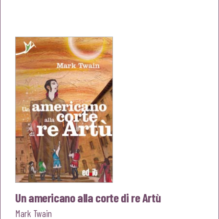
prezzo
prezzo
originale
attuale
era:
è:
€18,00.
€17,10.
Un americano alla corte di re Artù
Mark Twain