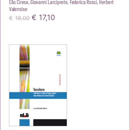
Elio Cirese
,
Giovanni Larciprete
,
Federica Rossi
,
Herbert
Valensise
Il
Il
€
17,10
€
18,00
prezzo
prezzo
originale
attuale
era:
è:
€18,00.
€17,10.