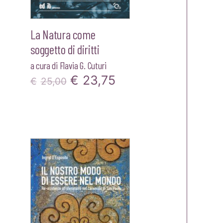
La Natura come
soggetto di diritti
a cura di
Flavia G. Cuturi
Il
Il
€
23,75
zzo
€
25,00
prezzo
prezzo
ale
originale
attuale
era:
è:
75.
€25,00.
€23,75.