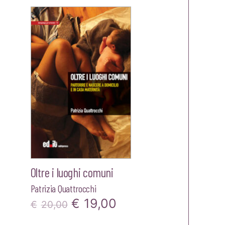
originale
attuale
ale
era:
è:
€20,00.
€19,00.
,90.
Oltre i luoghi comuni
Patrizia Quattrocchi
Il
Il
€
19,00
€
20,00
zzo
prezzo
prezzo