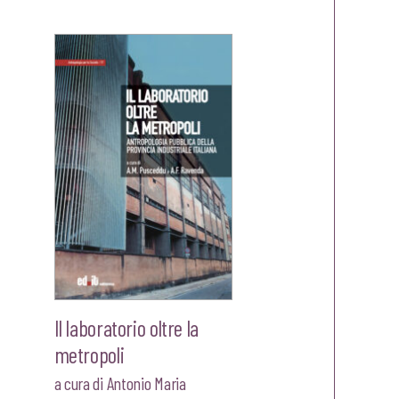
ale
originale
attuale
era:
è:
00.
€20,00.
€19,00.
Il laboratorio oltre la
metropoli
a cura di
Antonio Maria