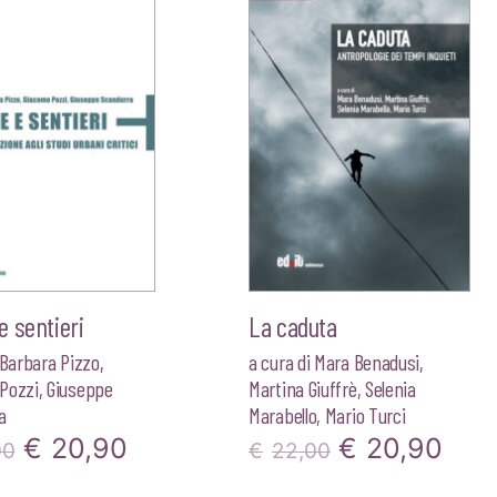
€22,00.
€20,90.
era:
è:
€22,00.
€20
 sentieri
La caduta
Barbara Pizzo
,
a cura di
Mara Benadusi
,
Pozzi
,
Giuseppe
Martina Giuffrè
,
Selenia
a
Marabello
,
Mario Turci
Il
Il
Il
Il
€
20,90
€
20,90
00
€
22,00
prezzo
prezzo
prezzo
pre