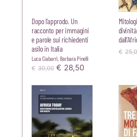
Dopo l’approdo. Un
Mitolog
racconto per immagini
divinità
e parole sui richiedenti
dall’Afr
asilo in Italia
€
25,
Luca Ciabarri
,
Barbara Pinelli
Il
Il
€
28,50
€
30,00
prezzo
prezzo
originale
attuale
era:
è:
€30,00.
€28,50.