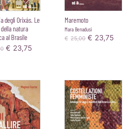
ia degli Orixás. Le
Maremoto
 della natura
Mara Benadusi
ica al Brasile
Il
Il
€
23,75
€
25,00
Il
Il
€
23,75
prezzo
pre
00
prezzo
prezzo
originale
attu
originale
attuale
era:
è:
era:
è:
€25,00.
€23,
€25,00.
€23,75.