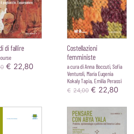
 di fallire
Costellazioni
femministe
ourse
Il
Il
€
22,80
a cura di
Anna Boccuti
,
Sofia
00
Venturoli
,
María Eugenia
prezzo
prezzo
Kokaly Tapia
,
Emilia Perassi
originale
attuale
Il
Il
€
22,80
€
24,00
era:
è:
prezzo
pre
€24,00.
€22,80.
originale
attu
era:
è:
€24,00.
€22,