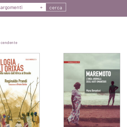
argomenti
+
cerca