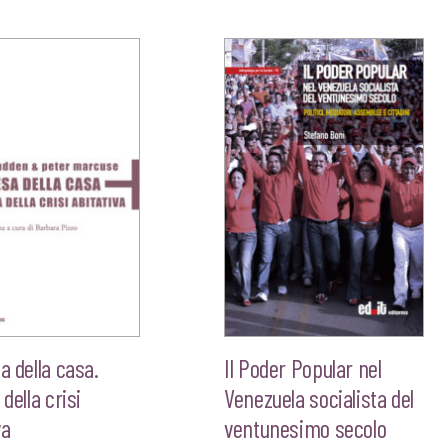
originale
attuale
originale
attu
era:
è:
era:
è:
€20,00.
€19,00.
€20,00.
€19,
sa della casa.
Il Poder Popular nel
 della crisi
Venezuela socialista del
va
ventunesimo secolo