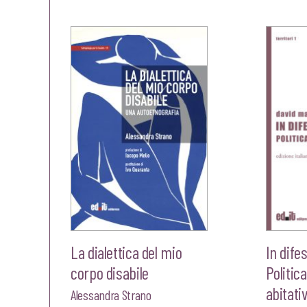
prezzo
prezzo
originale
attuale
era:
è:
€20,00.
€19,00.
La dialettica del mio
In dife
corpo disabile
Politica
abitati
Alessandra Strano