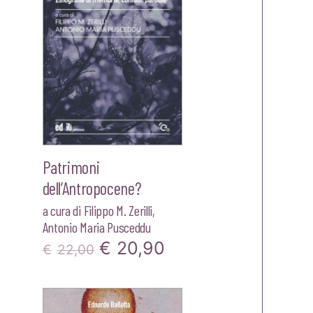
Patrimoni
dell’Antropocene?
a cura di
Filippo M. Zerilli
,
Antonio Maria Pusceddu
Il
Il
€
20,90
€
22,00
zzo
prezzo
prezzo
ale
originale
attuale