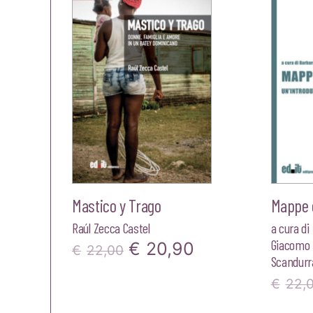
€23,00.
€21,85.
Mastico y Trago
Mappe e
Raúl Zecca Castel
a cura di
Giacomo 
Il
Il
€
20,90
€
22,00
Scandurr
prezzo
prezzo
€
22,
originale
attuale