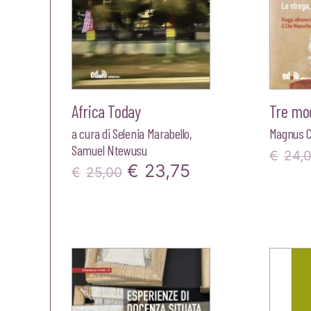
Africa Today
Tre modi
a cura di
Selenia Marabello
,
Magnus C
Samuel Ntewusu
€
24,
Il
Il
€
23,75
€
25,00
prezzo
prezzo
originale
attuale
era:
è:
€25,00.
€23,75.