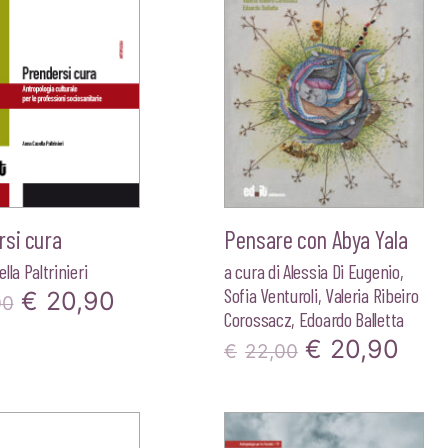
rsi cura
Pensare con Abya Yala
lla Paltrinieri
a cura di
Alessia Di Eugenio
,
Sofia Venturoli
,
Valeria Ribeiro
Il
Il
€
20,90
00
Corossacz
,
Edoardo Balletta
prezzo
prezzo
Il
Il
€
20,90
€
22,00
originale
attuale
prezzo
pre
era:
è:
originale
attu