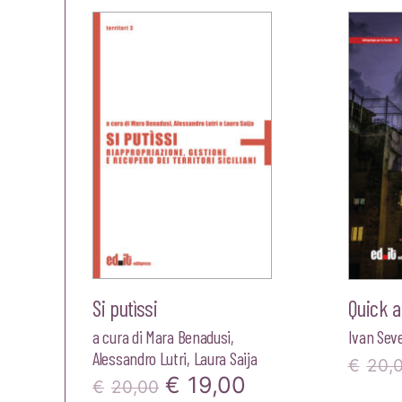
era:
è:
€22,00.
€20,90.
Si putìssi
Quick a
a cura di
Mara Benadusi
,
Ivan Seve
Alessandro Lutri
,
Laura Saija
€
20,
Il
Il
€
19,00
€
20,00