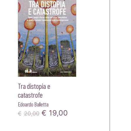
era:
è:
,90.
€22,00.
€20,90.
Tra distopia e
catastrofe
Edoardo Balletta
Il
Il
€
19,00
€
20,00
prezzo
prezzo
zzo