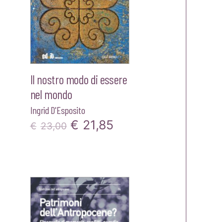
Il nostro modo di essere
nel mondo
Ingrid D'Esposito
Il
Il
€
21,85
€
23,00
prezzo
prezzo
originale
attuale
zzo
era:
è:
ale
€23,00.
€21,85.
80.