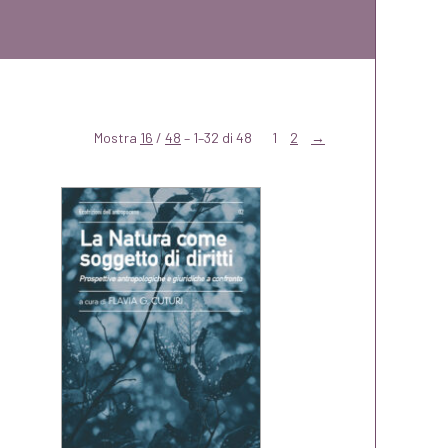
Mostra
16
/
48
– 1–32 di 48
1
2
→