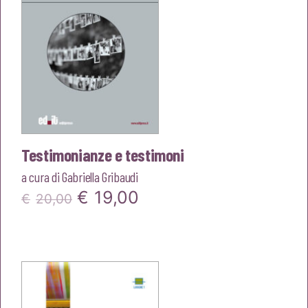
Testimonianze e testimoni
a cura di
Gabriella Gribaudi
Il
Il
€
19,00
€
20,00
prezzo
prezzo
originale
attuale
era:
è:
€20,00.
€19,00.