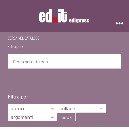
Editpress
CERCA NEL CATALOGO
Filtra per:
Filtra per:
autori
+
collane
+
argomenti
+
cerca