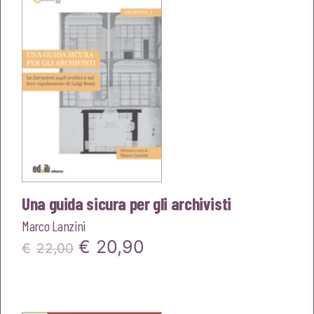
€22,00.
€20,90.
Una guida sicura per gli archivisti
Marco Lanzini
Il
Il
€
20,90
€
22,00
prezzo
prezzo
originale
attuale