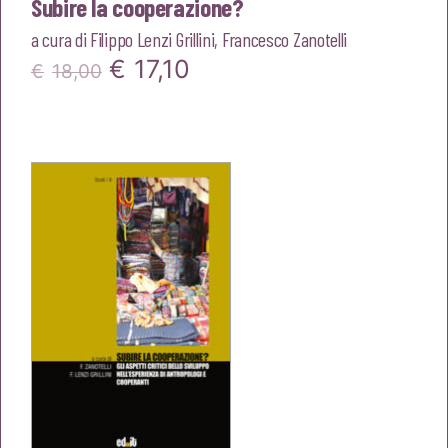
Subire la cooperazione?
a cura di
Filippo Lenzi Grillini
,
Francesco Zanotelli
Il
Il
€
17,10
€
18,00
prezzo
prezzo
originale
attuale
era:
è:
€18,00.
€17,10.