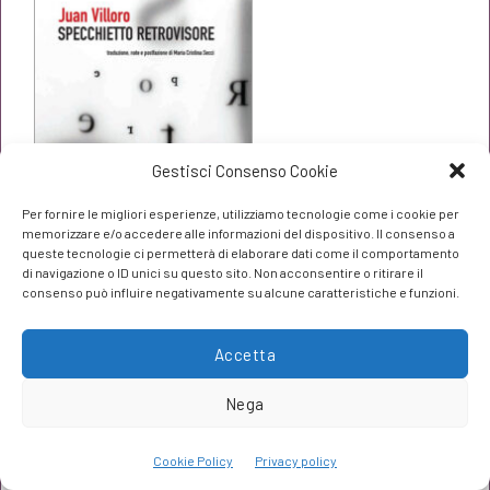
€18,00.
€17,10.
Gestisci Consenso Cookie
Per fornire le migliori esperienze, utilizziamo tecnologie come i cookie per
memorizzare e/o accedere alle informazioni del dispositivo. Il consenso a
queste tecnologie ci permetterà di elaborare dati come il comportamento
di navigazione o ID unici su questo sito. Non acconsentire o ritirare il
consenso può influire negativamente su alcune caratteristiche e funzioni.
Specchietto retrovisore
Juan Villoro
Accetta
Il
Il
€
15,20
€
16,00
Nega
prezzo
prezzo
originale
attuale
Cookie Policy
Privacy policy