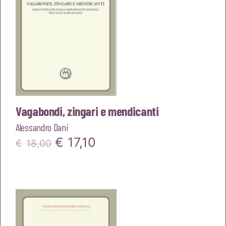
Vagabondi, zingari e mendicanti
Alessandro Dani
Il
Il
€
17,10
€
18,00
prezzo
prezzo
originale
attuale
era:
è:
€18,00.
€17,10.