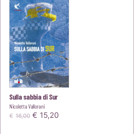
era:
è:
€16,00.
€15,20.
Sulla sabbia di Sur
Nicoletta Vallorani
Il
Il
€
15,20
€
16,00
prezzo
prezzo