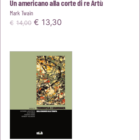
Un americano alla corte di re Artù
Mark Twain
Il
Il
€
13,30
€
14,00
prezzo
prezzo
originale
attuale
era:
è:
€14,00.
€13,30.