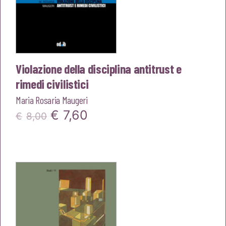
Violazione della disciplina antitrust e
rimedi civilistici
Maria Rosaria Maugeri
Il
Il
€
7,60
€
8,00
prezzo
prezzo
originale
attuale
era:
è:
€8,00.
€7,60.