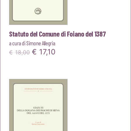
Statuto del Comune di Foiano del 1387
a cura di
Simone Allegria
Il
Il
€
17,10
€
18,00
prezzo
prezzo
originale
attuale
era:
è:
€18,00.
€17,10.