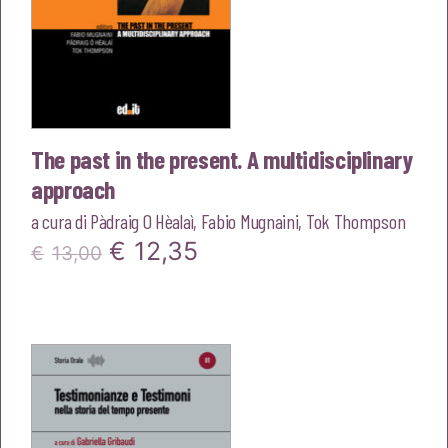
The past in the present. A multidisciplinary
approach
a cura di
Pàdraig O Hèalaì
,
Fabio Mugnaini
,
Tok Thompson
Il
Il
€
12,35
€
13,00
prezzo
prezzo
originale
attuale
era:
è:
€13,00.
€12,35.