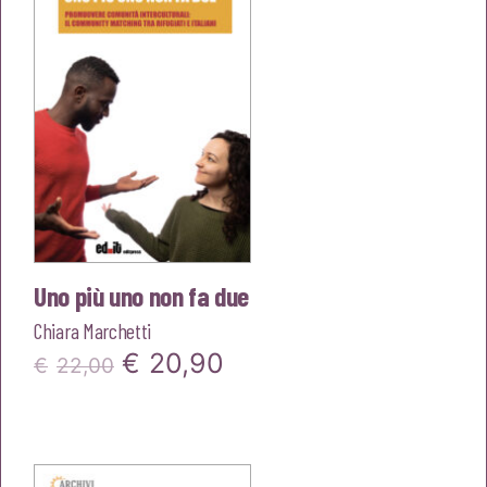
€18,00.
€17,10.
Uno più uno non fa due
Chiara Marchetti
Il
Il
€
20,90
€
22,00
prezzo
prezzo
originale
attuale
era:
è: