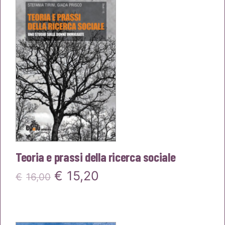
€40,00.
€38,00.
Teoria e prassi della ricerca sociale
Il
Il
€
15,20
€
16,00
prezzo
prezzo
originale
attuale