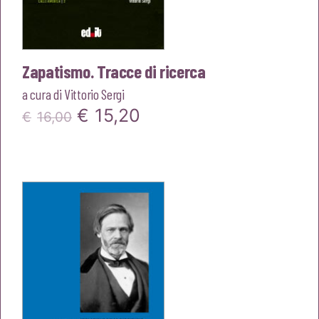
Zapatismo. Tracce di ricerca
a cura di
Vittorio Sergi
Il
Il
€
15,20
€
16,00
prezzo
prezzo
originale
attuale
era:
è:
€16,00.
€15,20.