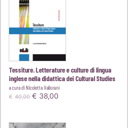
Tessiture. Letterature e culture di lingua
inglese nella didattica dei Cultural Studies
a cura di
Nicoletta Vallorani
Il
Il
€
38,00
€
40,00
prezzo
prezzo
originale
attuale
era:
è: