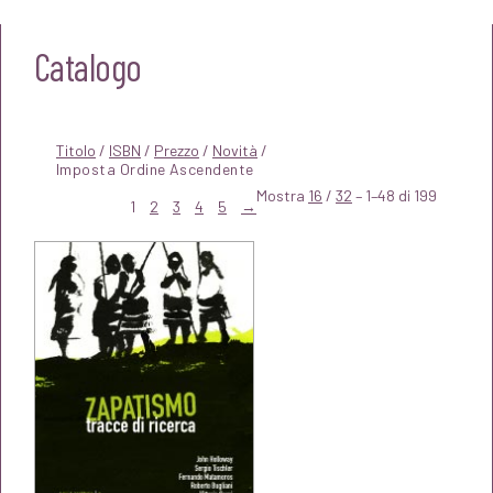
Catalogo
Titolo
/
ISBN
/
Prezzo
/
Novità
/
Mostra
16
/
32
– 1–48 di 199
1
2
3
4
5
→