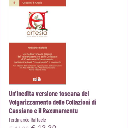
era:
è:
€22,00.
€20,90.
Un’inedita versione toscana del
Volgarizzamento delle Collazioni di
Cassiano e il Raxunamentu
Ferdinando Raffaele
Il
Il
€
13,30