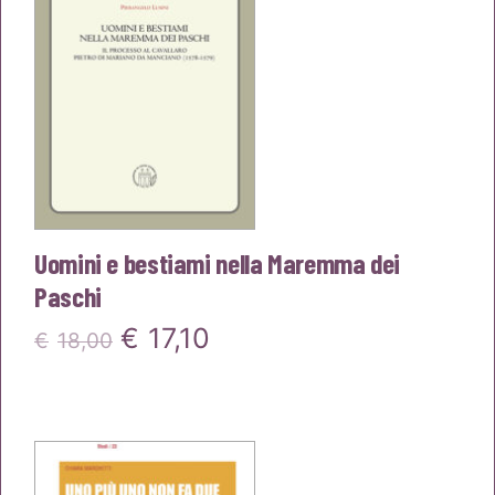
Uomini e bestiami nella Maremma dei
Paschi
Il
Il
€
17,10
€
18,00
prezzo
prezzo
originale
attuale
era:
è: