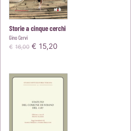
Storie a cinque cerchi
Gino Cervi
Il
Il
€
15,20
€
16,00
prezzo
prezzo
originale
attuale
era:
è:
€16,00.
€15,20.