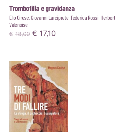
Trombofilia e gravidanza
Elio Cirese
,
Giovanni Larciprete
,
Federica Rossi
,
Herbert
Valensise
Il
Il
€
17,10
€
18,00
prezzo
prezzo
originale
attuale
era:
è:
€18,00.
€17,10.