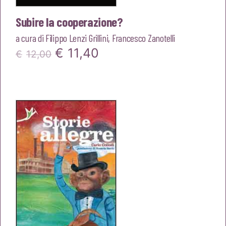
Subire la cooperazione?
a cura di
Filippo Lenzi Grillini
,
Francesco Zanotelli
Il
Il
€
11,40
€
12,00
prezzo
prezzo
originale
attuale
era:
è:
€12,00.
€11,40.