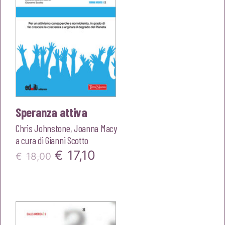
Speranza attiva
Chris Johnstone
,
Joanna Macy
a cura di
Gianni Scotto
Il
Il
€
17,10
€
18,00
prezzo
prezzo
originale
attuale
era:
è: