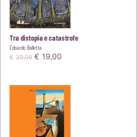
Tra distopia e catastrofe
Edoardo Balletta
Il
Il
€
19,00
€
20,00
prezzo
prezzo
originale
attuale
era:
è:
€20,00.
€19,00.