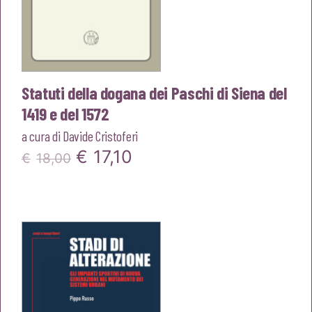
Statuti della dogana dei Paschi di Siena del
1419 e del 1572
a cura di
Davide Cristoferi
Il
Il
€
17,10
€
18,00
prezzo
prezzo
originale
attuale
era:
è:
€18,00.
€17,10.