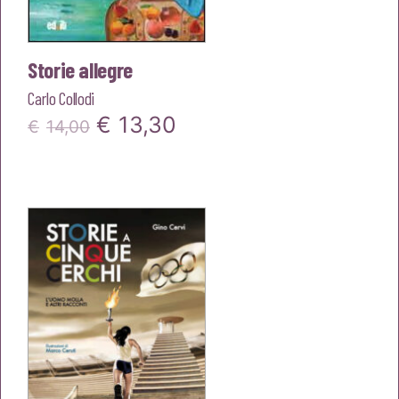
Storie allegre
Carlo Collodi
Il
Il
€
13,30
€
14,00
prezzo
prezzo
originale
attuale
era:
è:
€14,00.
€13,30.