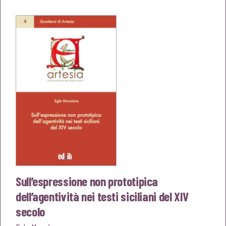
originale
attuale
era:
è:
€16,00.
€15,20.
Sull’espressione non prototipica
dell’agentività nei testi siciliani del XIV
secolo