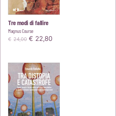
Tre modi di fallire
Magnus Course
Il
Il
€
22,80
€
24,00
prezzo
prezzo
originale
attuale
era:
è:
€24,00.
€22,80.