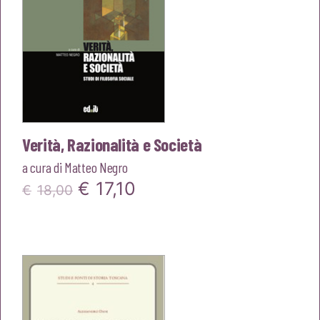
Verità, Razionalità e Società
a cura di
Matteo Negro
Il
Il
€
17,10
€
18,00
prezzo
prezzo
originale
attuale
era:
è:
€18,00.
€17,10.