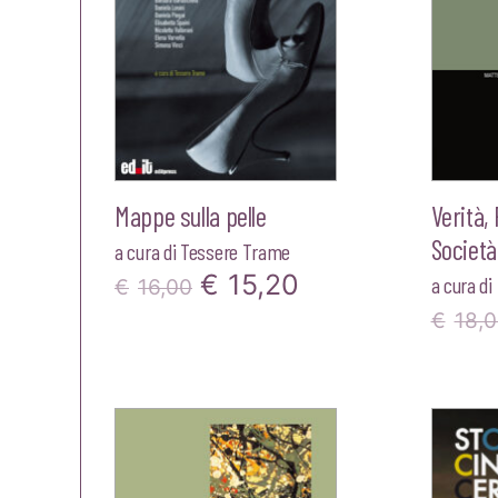
Mappe sulla pelle
Verità,
Società
a cura di
Tessere Trame
Il
Il
€
15,20
a cura di
€
16,00
prezzo
prezzo
€
18,
originale
attuale
era:
è:
€16,00.
€15,20.