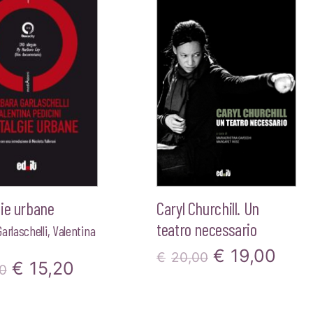
€16,00.
€15,20.
€20,00.
€19,
ie urbane
Caryl Churchill. Un
teatro necessario
arlaschelli
,
Valentina
Il
Il
€
19,00
€
20,00
Il
Il
€
15,20
0
prezzo
pre
prezzo
prezzo
originale
attu