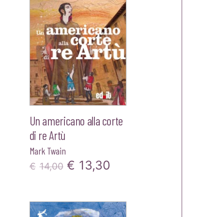
,40.
Un americano alla corte
di re Artù
Mark Twain
Il
Il
€
13,30
zzo
€
14,00
prezzo
prezzo
ale
originale
attuale