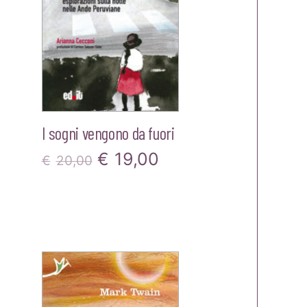
I sogni vengono da fuori
Il
Il
€
19,00
€
20,00
prezzo
prezzo
originale
attuale
era:
è:
zzo
€20,00.
€19,00.
ale