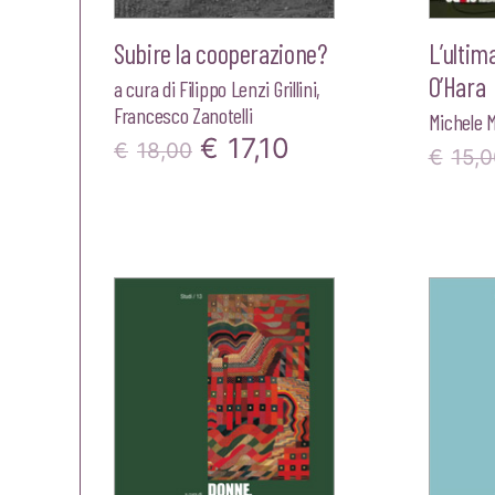
Subire la cooperazione?
L’ultim
O’Hara
a cura di
Filippo Lenzi Grillini
,
Francesco Zanotelli
Michele 
Il
Il
€
17,10
€
18,00
€
15,0
prezzo
prezzo
originale
attuale
era:
è:
€18,00.
€17,10.