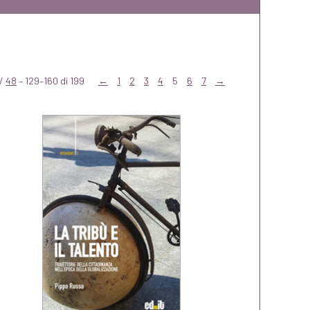
/
48
– 129–160 di 199
←
1
2
3
4
5
6
7
→