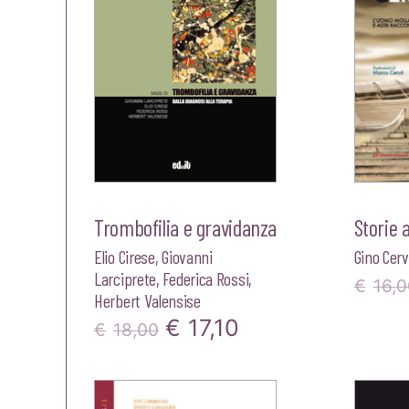
Trombofilia e gravidanza
Storie 
Elio Cirese
,
Giovanni
Gino Cerv
Larciprete
,
Federica Rossi
,
€
16,0
Herbert Valensise
Il
Il
€
17,10
€
18,00
prezzo
prezzo
originale
attuale