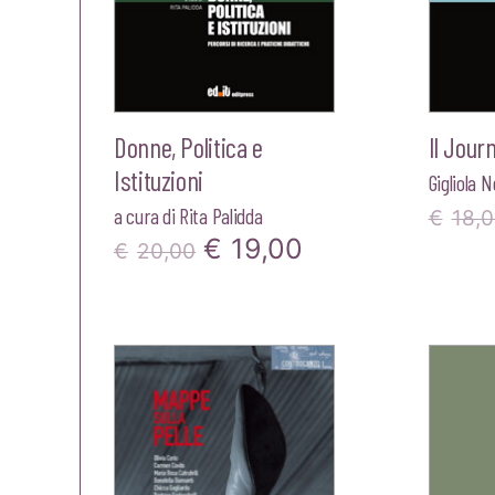
Donne, Politica e
Il Jour
Istituzioni
Gigliola 
a cura di
Rita Palidda
€
18,
Il
Il
€
19,00
€
20,00
prezzo
prezzo
originale
attuale
era:
è:
€20,00.
€19,00.