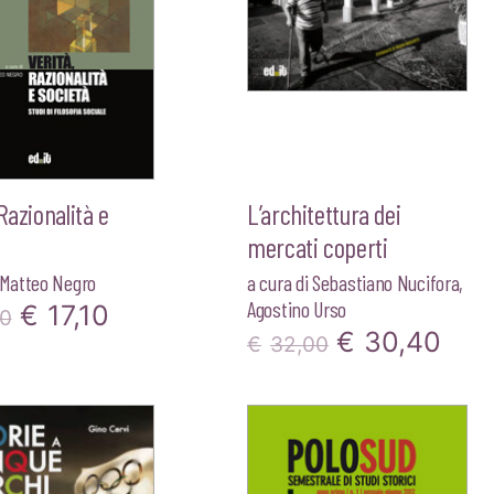
 Razionalità e
L’architettura dei
mercati coperti
Matteo Negro
a cura di
Sebastiano Nucifora
,
Agostino Urso
Il
Il
€
17,10
00
Il
Il
€
30,40
€
32,00
prezzo
prezzo
prezzo
pre
originale
attuale
originale
attu
era:
è:
era:
è:
€18,00.
€17,10.