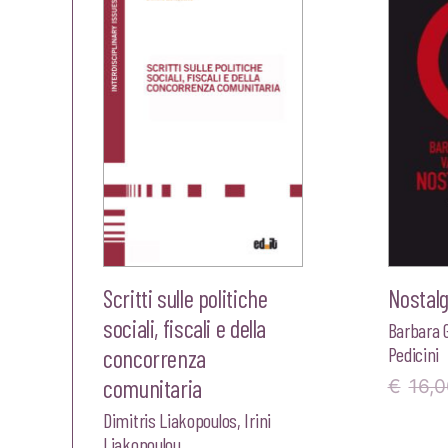
era:
è:
€18,00.
€17,10.
Scritti sulle politiche
Nostalg
sociali, fiscali e della
Barbara G
Pedicini
concorrenza
comunitaria
€
16,0
Dimitris Liakopoulos
,
Irini
Liakopoulou