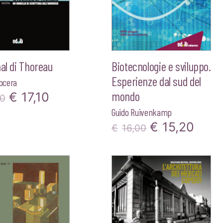
nal di Thoreau
Biotecnologie e sviluppo.
Esperienze dal sud del
Nocera
mondo
Il
Il
€
17,10
00
Guido Ruivenkamp
prezzo
prezzo
Il
Il
€
15,20
€
16,00
originale
attuale
prezzo
prez
era:
è:
originale
attua
€18,00.
€17,10.
era:
è:
€16,00.
€15,