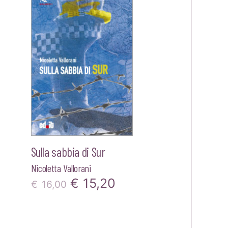
era:
è:
00.
€14,00.
€13,30.
Sulla sabbia di Sur
Nicoletta Vallorani
Il
Il
€
15,20
€
16,00
prezzo
prezzo
zzo
originale
attuale
ale