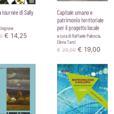
a tournée di Sally
Capitale umano e
patrimonio territoriale
per il progetto locale
Mingrone
Il
Il
€
14,25
a cura di
Raffaele Paloscia
,
0
Elena Tarsi
prezzo
prezzo
Il
Il
€
19,00
€
20,00
originale
attuale
prezzo
pre
era:
è:
originale
attu
€15,00.
€14,25.
era:
è:
€20,00.
€19,