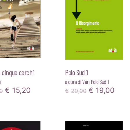
€32,00.
€30
a cinque cerchi
Polo Sud 1
i
a cura di
Vari Polo Sud 1
Il
Il
Il
Il
€
15,20
€
19,00
0
€
20,00
prezzo
prezzo
prezzo
pre
originale
attuale
originale
attu
era:
è:
era:
è: