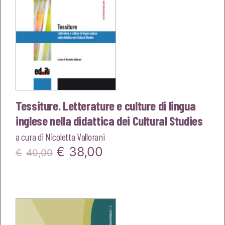
Tessiture. Letterature e culture di lingua
inglese nella didattica dei Cultural Studies
a cura di
Nicoletta Vallorani
Il
Il
€
38,00
€
40,00
prezzo
prezzo
originale
attuale
era:
è: