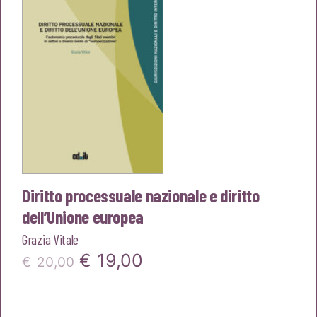
€40,00.
€38,00.
Diritto processuale nazionale e diritto
dell’Unione europea
Grazia Vitale
Il
Il
€
19,00
€
20,00
prezzo
prezzo
originale
attuale