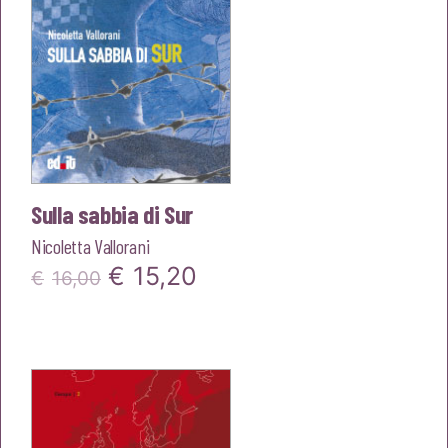
Sulla sabbia di Sur
Nicoletta Vallorani
Il
Il
€
15,20
€
16,00
prezzo
prezzo
originale
attuale
era:
è:
€16,00.
€15,20.