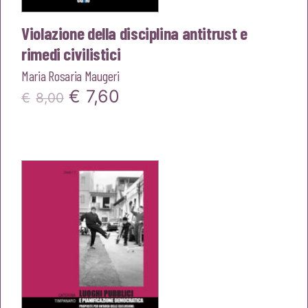
Violazione della disciplina antitrust e
rimedi civilistici
Maria Rosaria Maugeri
Il
Il
€
7,60
€
8,00
prezzo
prezzo
originale
attuale
era:
è:
€8,00.
€7,60.