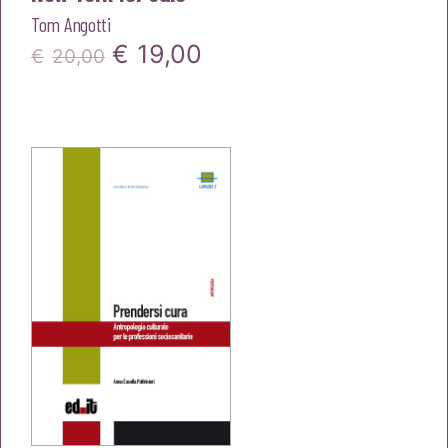
Tom Angotti
Il
Il
€
19,00
€
20,00
prezzo
prezzo
originale
attuale
era:
è:
€20,00.
€19,00.