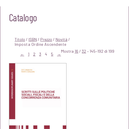
Catalogo
Titolo
/
ISBN
/
Prezzo
/
Novità
/
Mostra
16
/
32
– 145–192 di 199
←
1
2
3
4
5
→