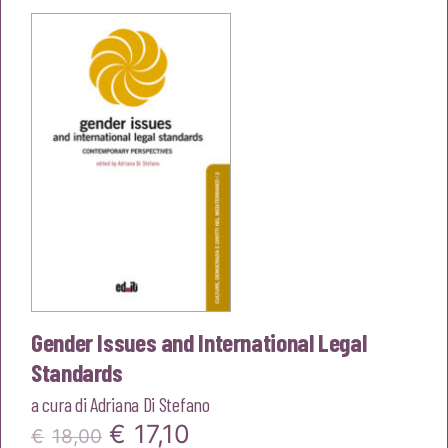
era:
è:
€20,00.
€19,00.
Gender Issues and International Legal
Standards
a cura di
Adriana Di Stefano
Il
Il
€
17,10
€
18,00