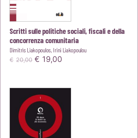
Scritti sulle politiche sociali, fiscali e della
concorrenza comunitaria
Dimitris Liakopoulos
,
Irini Liakopoulou
Il
Il
€
19,00
€
20,00
prezzo
prezzo
originale
attuale
era:
è:
€20,00.
€19,00.