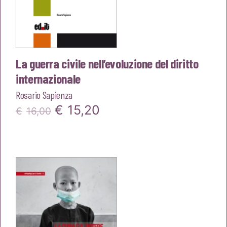
La guerra civile nell’evoluzione del diritto
internazionale
Rosario Sapienza
Il
Il
€
15,20
€
16,00
prezzo
prezzo
originale
attuale
era:
è:
€16,00.
€15,20.