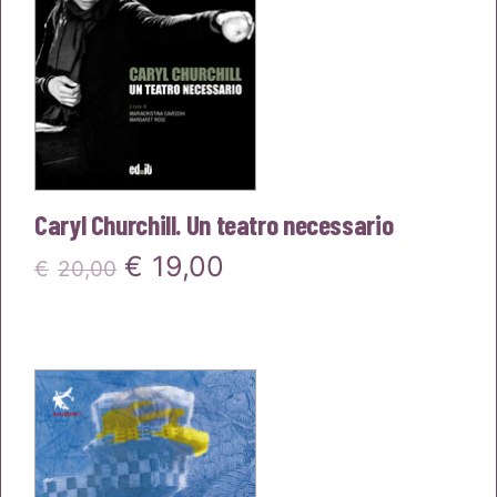
Caryl Churchill. Un teatro necessario
Il
Il
€
19,00
€
20,00
prezzo
prezzo
originale
attuale
era:
è:
€20,00.
€19,00.