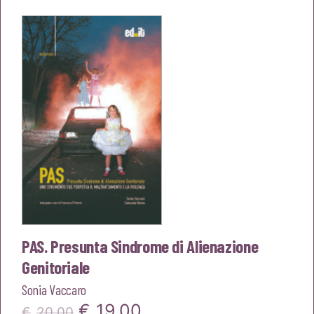
originale
attuale
era:
è:
€14,00.
€13,30.
PAS. Presunta Sindrome di Alienazione
Genitoriale
Sonia Vaccaro
Il
Il
€
19,00
€
20,00