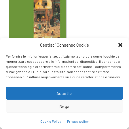
€15,00.
€14,25.
Gestisci Consenso Cookie
Per fornire le migliori esperienze, utilizziamo tecnologie come i cookie per
memorizzare e/o accedere alle informazioni del dispositivo. Il consenso a
queste tecnologie ci permetterà di elaborare dati come il comportamento
di navigazione o ID unici su questo sito. Non acconsentire o ritirare il
consenso può influire negativamente su alcune caratteristiche e funzioni.
Lost Food
Guido Nicolosi
Accetta
Il
Il
€
9,50
€
10,00
Nega
prezzo
prezzo
originale
attuale
Cookie Policy
Privacy policy