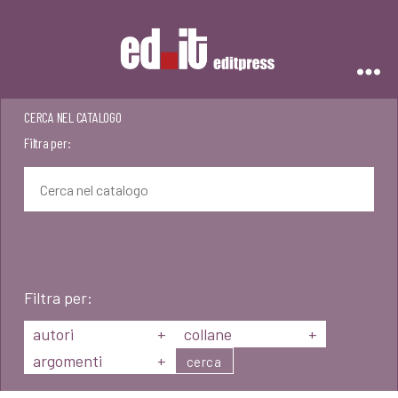
Editpress
CERCA NEL CATALOGO
Filtra per:
Filtra per:
autori
+
collane
+
argomenti
+
cerca