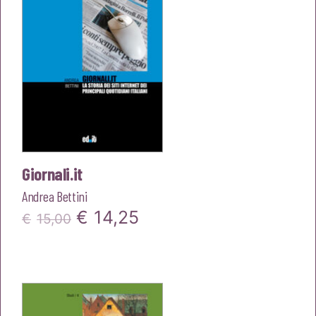
Giornali.it
Andrea Bettini
Il
Il
€
14,25
€
15,00
prezzo
prezzo
originale
attuale
era:
è: