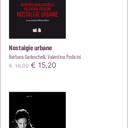
Nostalgie urbane
Barbara Garlaschelli
,
Valentina Pedicini
Il
Il
€
15,20
€
16,00
prezzo
prezzo
originale
attuale
era:
è:
€16,00.
€15,20.