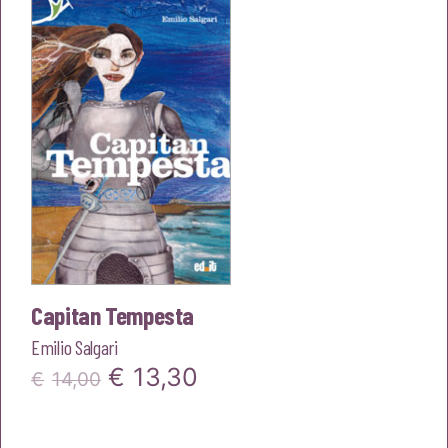
era:
è:
€18,00.
€17,10.
Capitan Tempesta
Emilio Salgari
Il
Il
€
13,30
€
14,00
prezzo
prezzo