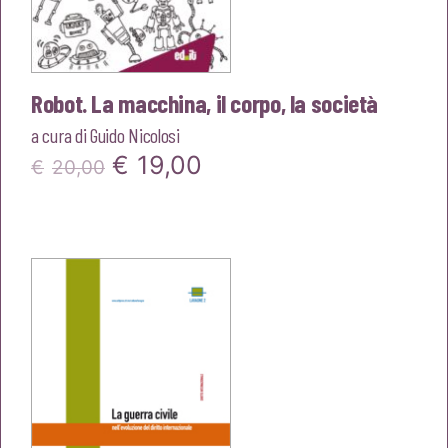
Robot. La macchina, il corpo, la società
a cura di
Guido Nicolosi
Il
Il
€
19,00
€
20,00
prezzo
prezzo
originale
attuale
era:
è:
€20,00.
€19,00.