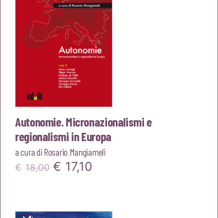
Autonomie. Micronazionalismi e
regionalismi in Europa
a cura di
Rosario Mangiameli
Il
Il
€
17,10
€
18,00
prezzo
prezzo
originale
attuale