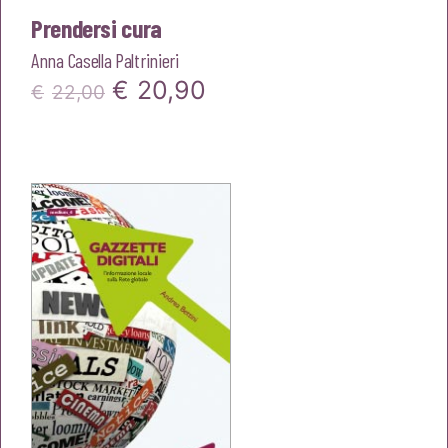
Prendersi cura
Anna Casella Paltrinieri
Il
Il
€
20,90
€
22,00
prezzo
prezzo
originale
attuale
era:
è:
€22,00.
€20,90.