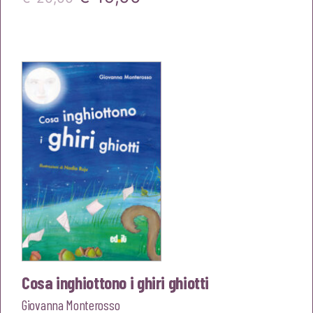
prezzo
prezzo
originale
attuale
era:
è:
€20,00.
€19,00.
Cosa inghiottono i ghiri ghiotti
Giovanna Monterosso