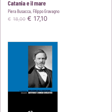
Catania e il mare
Piera Busacca
,
Filippo Gravagno
Il
Il
€
17,10
€
18,00
prezzo
prezzo
originale
attuale
era:
è:
€18,00.
€17,10.