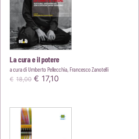
La cura e il potere
a cura di
Umberto Pellecchia
,
Francesco Zanotelli
Il
Il
€
17,10
€
18,00
prezzo
prezzo
originale
attuale
era:
è:
€18,00.
€17,10.