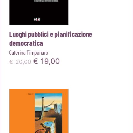
Luoghi pubblici e pianificazione
democratica
Caterina Timpanaro
Il
Il
€
19,00
€
20,00
prezzo
prezzo
originale
attuale
era:
è:
€20,00.
€19,00.