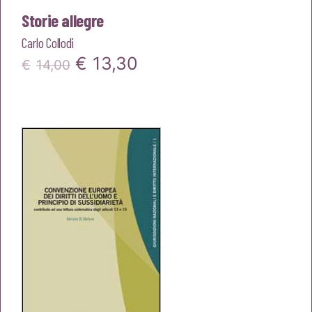
Storie allegre
Carlo Collodi
Il
Il
€
13,30
€
14,00
prezzo
prezzo
originale
attuale
era:
è:
€14,00.
€13,30.