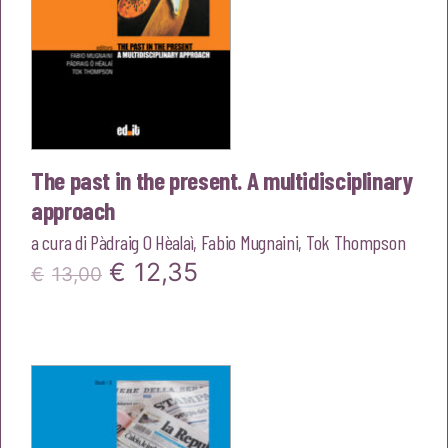
The past in the present. A multidisciplinary
approach
a cura di
Pàdraig O Hèalaì
,
Fabio Mugnaini
,
Tok Thompson
Il
Il
€
12,35
€
13,00
prezzo
prezzo
originale
attuale
era:
è:
€13,00.
€12,35.