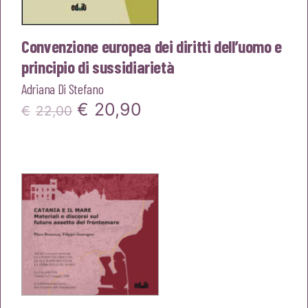
Convenzione europea dei diritti dell’uomo e
principio di sussidiarietà
Adriana Di Stefano
Il
Il
€
20,90
€
22,00
prezzo
prezzo
originale
attuale
era:
è:
€22,00.
€20,90.