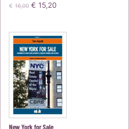
Il
Il
€
15,20
€
16,00
prezzo
prezzo
originale
attuale
era:
è:
€16,00.
€15,20.
New York for Sale