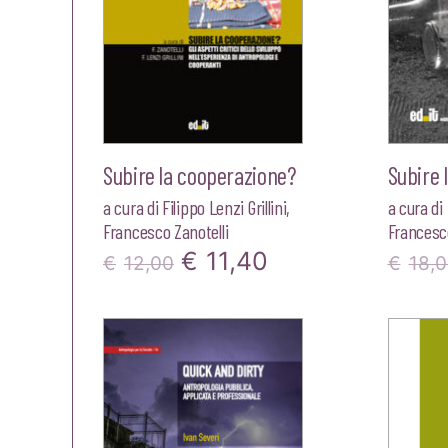
Subire la cooperazione?
Subire 
a cura di
Filippo Lenzi Grillini
,
a cura di
Francesco Zanotelli
Francesco
Il
Il
€
11,40
€
12,00
€
18,
prezzo
prezzo
originale
attuale
era:
è:
€12,00.
€11,40.