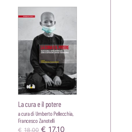
zzo
ale
,90.
La cura e il potere
a cura di
Umberto Pellecchia
,
Francesco Zanotelli
Il
Il
€
17,10
€
18,00