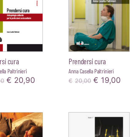
rsi cura
Prendersi cura
lla Paltrinieri
Anna Casella Paltrinieri
Il
Il
Il
Il
€
20,90
€
19,00
00
€
20,00
prezzo
prezzo
prezzo
pre
originale
attuale
originale
attu
era:
è:
era:
è:
€22,00.
€20,90.
€20,00.
€19,