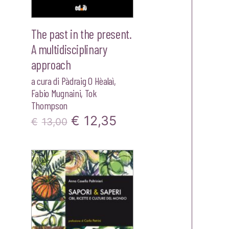
The past in the present.
A multidisciplinary
approach
a cura di
Pàdraig O Hèalaì
,
Fabio Mugnaini
,
Tok
zzo
Thompson
ale
Il
Il
€
12,35
€
13,00
prezzo
prezzo
00.
originale
attuale
era:
è:
€13,00.
€12,35.