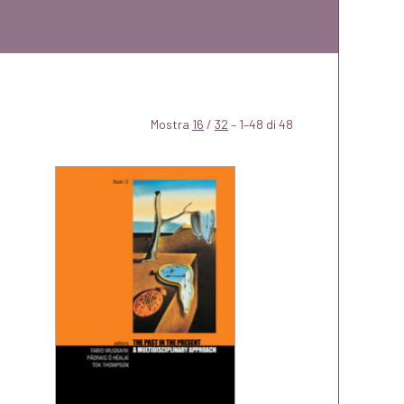
Mostra
16
/
32
– 1–48 di 48