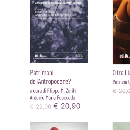
Patrimoni
Oltre i
dell’Antropocene?
Patrizia 
a cura di
Filippo M. Zerilli
,
€
20,
Antonio Maria Pusceddu
Il
Il
€
20,90
€
22,00
prezzo
prezzo
originale
attuale