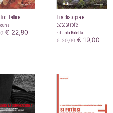
 di fallire
Tra distopia e
catastrofe
ourse
Il
Il
€
22,80
Edoardo Balletta
00
Il
Il
€
19,00
prezzo
prezzo
€
20,00
prezzo
pre
originale
attuale
originale
attu
era:
è:
era:
è:
€24,00.
€22,80.
€20,00.
€19,