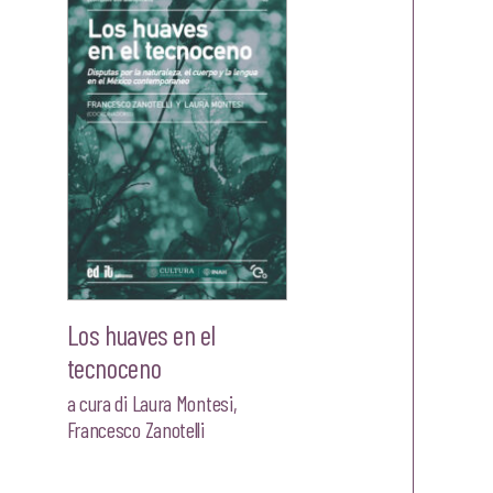
era:
è:
0.
€25,00.
€23,75.
Los huaves en el
tecnoceno
a cura di
Laura Montesi
,
Francesco Zanotelli