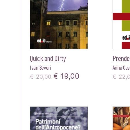
Quick and Dirty
Prende
Ivan Severi
Anna Case
Il
Il
€
19,00
€
20,00
€
22,
prezzo
prezzo
originale
attuale
era:
è:
€20,00.
€19,00.