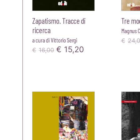
Zapatismo. Tracce di
Tre modi
ricerca
Magnus C
a cura di
Vittorio Sergi
€
24,
Il
Il
€
15,20
€
16,00
prezzo
prezzo
originale
attuale
era:
è:
€16,00.
€15,20.