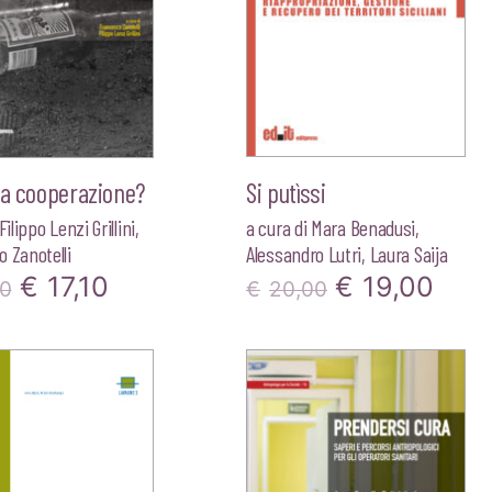
la cooperazione?
Si putìssi
Filippo Lenzi Grillini
,
a cura di
Mara Benadusi
,
 Zanotelli
Alessandro Lutri
,
Laura Saija
Il
Il
Il
Il
€
17,10
€
19,00
00
€
20,00
prezzo
prezzo
prezzo
pre
originale
attuale
originale
attu
era:
è:
era:
è:
€18,00.
€17,10.
€20,00.
€19,