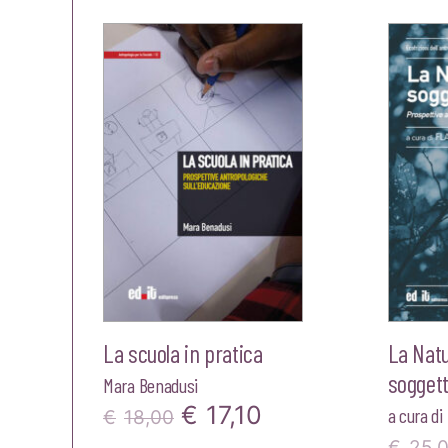
era:
è:
€22,00.
€20,90.
La scuola in pratica
La Nat
soggetto
Mara Benadusi
Il
Il
€
17,10
a cura di
€
18,00
€
25,