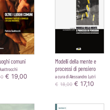
 luoghi comuni
Modelli della mente e
processi di pensiero
Quattrocchi
Il
Il
€
19,00
a cura di
Alessandro Lutri
00
Il
Il
€
17,10
prezzo
prezzo
€
18,00
prezzo
prez
originale
attuale
originale
attua
era:
è: