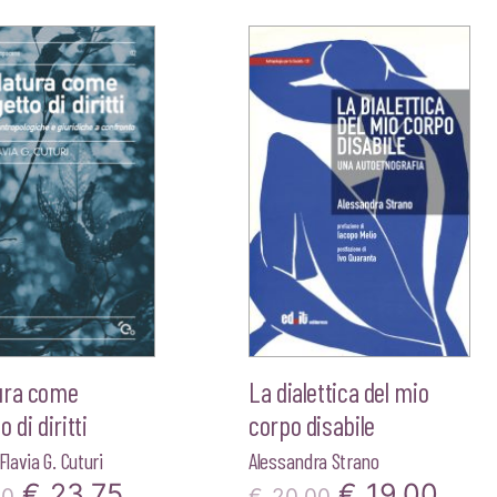
prezzo
pre
era:
è:
originale
attu
€25,00.
€23,75.
era:
è:
€22,00.
€20
ura come
La dialettica del mio
 di diritti
corpo disabile
Flavia G. Cuturi
Alessandra Strano
Il
Il
Il
Il
€
23,75
€
19,00
00
€
20,00