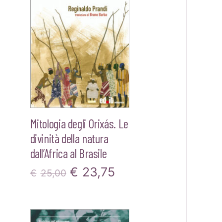
€22,00.
€20,90.
Mitologia degli Orixás. Le
divinità della natura
dall’Africa al Brasile
Il
Il
€
23,75
€
25,00
zo
prezzo
prezzo
le
originale
attuale