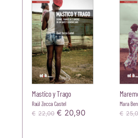
era:
è:
€22,00.
€20,90.
Mastico y Trago
Marem
Raúl Zecca Castel
Mara Ben
Il
Il
€
20,90
€
22,00
€
25,
prezzo
prezzo
originale
attuale