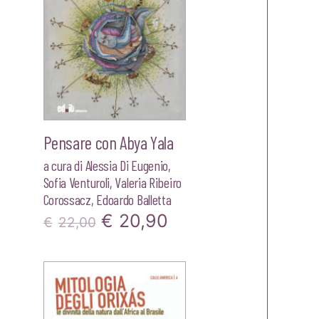
Pensare con Abya Yala
a cura di
Alessia Di Eugenio
,
Sofia Venturoli
,
Valeria Ribeiro
Corossacz
,
Edoardo Balletta
zzo
Il
Il
€
20,90
€
22,00
ale
prezzo
prezzo
originale
attuale
00.
era:
è: