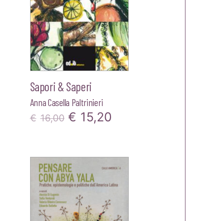
Sapori & Saperi
Anna Casella Paltrinieri
Il
Il
€
15,20
€
16,00
prezzo
prezzo
zzo
originale
attuale
ale
era:
è:
€16,00.
€15,20.
00.