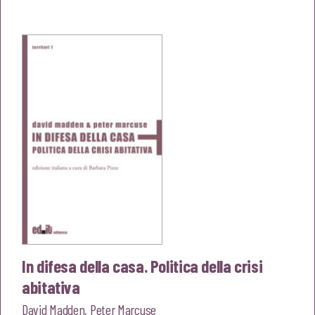
originale
attuale
era:
è:
€20,00.
€19,00.
In difesa della casa. Politica della crisi
abitativa
David Madden
,
Peter Marcuse