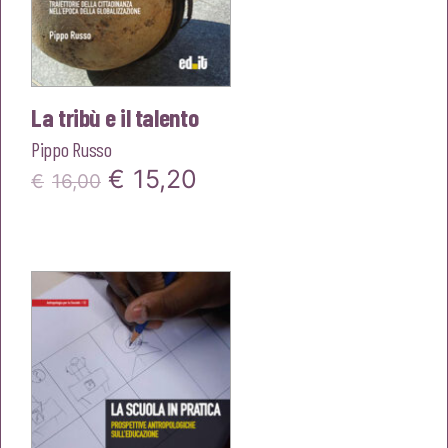
La tribù e il talento
Pippo Russo
Il
Il
€
15,20
€
16,00
prezzo
prezzo
originale
attuale
era:
è:
€16,00.
€15,20.