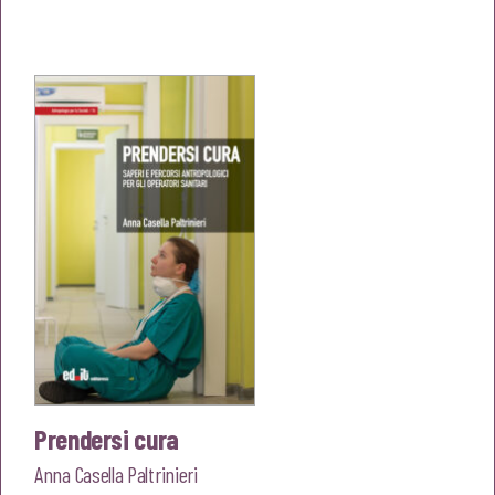
prezzo
prezzo
originale
attuale
era:
è:
€22,00.
€20,90.
Prendersi cura
Anna Casella Paltrinieri