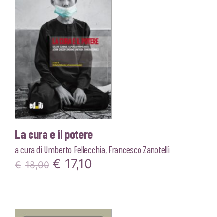
€16,00.
€15,20.
La cura e il potere
a cura di
Umberto Pellecchia
,
Francesco Zanotelli
Il
Il
€
17,10
€
18,00
prezzo
prezzo
originale
attuale