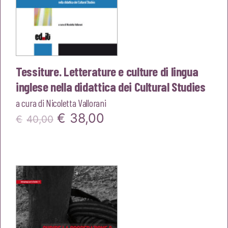
Tessiture. Letterature e culture di lingua
inglese nella didattica dei Cultural Studies
a cura di
Nicoletta Vallorani
Il
Il
€
38,00
€
40,00
prezzo
prezzo
originale
attuale
era:
è:
€40,00.
€38,00.