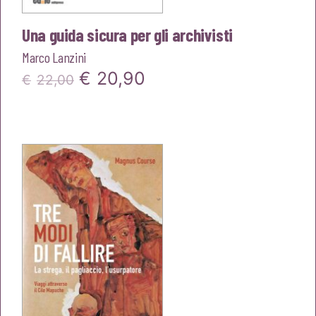
Una guida sicura per gli archivisti
Marco Lanzini
Il
Il
€
20,90
€
22,00
prezzo
prezzo
originale
attuale
era:
è:
€22,00.
€20,90.