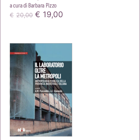
a cura di
Barbara Pizzo
Il
Il
€
19,00
€
20,00
prezzo
prezzo
originale
attuale
era:
è:
€20,00.
€19,00.