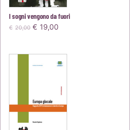
I sogni vengono da fuori
Il
Il
€
19,00
€
20,00
prezzo
prezzo
originale
attuale
era:
è:
€20,00.
€19,00.