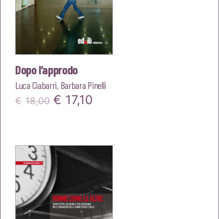
Dopo l’approdo
Luca Ciabarri
,
Barbara Pinelli
Il
Il
€
17,10
€
18,00
prezzo
prezzo
originale
attuale
era:
è:
€18,00.
€17,10.