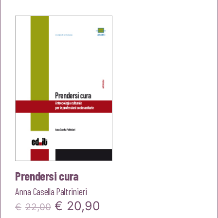
originale
attuale
era:
è:
€20,00.
€19,00.
Prendersi cura
Anna Casella Paltrinieri
Il
Il
€
20,90
€
22,00