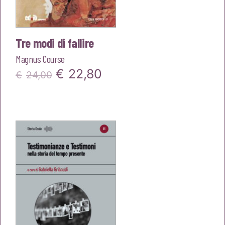
Tre modi di fallire
Magnus Course
Il
Il
€
22,80
€
24,00
prezzo
prezzo
originale
attuale
era:
è:
€24,00.
€22,80.