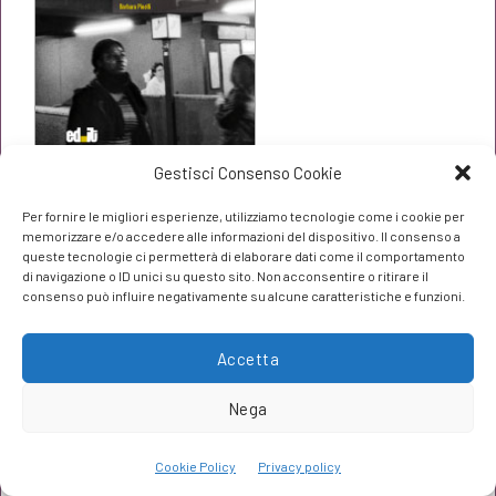
Gestisci Consenso Cookie
Donne come le altre
Per fornire le migliori esperienze, utilizziamo tecnologie come i cookie per
Il
Il
€
19,00
€
20,00
memorizzare e/o accedere alle informazioni del dispositivo. Il consenso a
queste tecnologie ci permetterà di elaborare dati come il comportamento
prezzo
prezzo
di navigazione o ID unici su questo sito. Non acconsentire o ritirare il
consenso può influire negativamente su alcune caratteristiche e funzioni.
originale
attuale
era:
è:
Accetta
€20,00.
€19,00.
Nega
Cookie Policy
Privacy policy