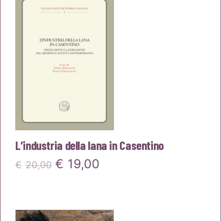
era:
è:
€18,00.
€17,10.
L’industria della lana in Casentino
Il
Il
€
19,00
€
20,00
prezzo
prezzo
originale
attuale
era:
è: