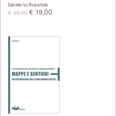
Gabriele Ivo Moscaritolo
Il
Il
€
19,00
€
20,00
prezzo
prezzo
originale
attuale
era:
è:
€20,00.
€19,00.