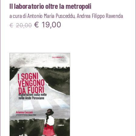
Il laboratorio oltre la metropoli
a cura di
Antonio Maria Pusceddu
,
Andrea Filippo Ravenda
Il
Il
€
19,00
€
20,00
prezzo
prezzo
originale
attuale
era:
è:
€20,00.
€19,00.