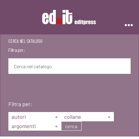
Editpress
CERCA NEL CATALOGO
Filtra per:
Filtra per:
autori
+
collane
+
argomenti
+
cerca