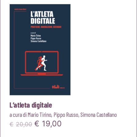
era:
è:
€18,00.
€17,10.
L’atleta digitale
a cura di
Mario Tirino
,
Pippo Russo
,
Simona Castellano
Il
Il
€
19,00
€
20,00
prezzo
prezzo