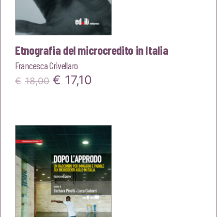
Etnografia del microcredito in Italia
Francesca Crivellaro
Il
Il
€
17,10
€
18,00
prezzo
prezzo
originale
attuale
era:
è:
€18,00.
€17,10.