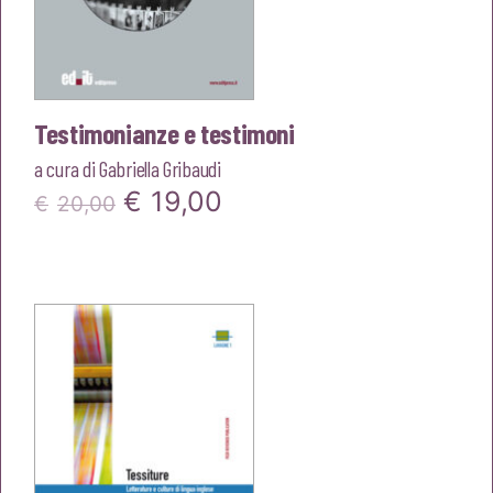
Testimonianze e testimoni
a cura di
Gabriella Gribaudi
Il
Il
€
19,00
€
20,00
prezzo
prezzo
originale
attuale
era:
è:
€20,00.
€19,00.