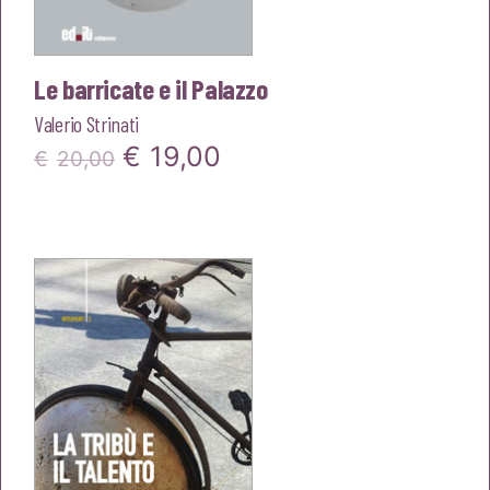
Le barricate e il Palazzo
Valerio Strinati
Il
Il
€
19,00
€
20,00
prezzo
prezzo
originale
attuale
era:
è:
€20,00.
€19,00.