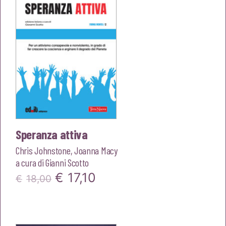
€18,00.
€17,10.
Speranza attiva
Chris Johnstone
,
Joanna Macy
a cura di
Gianni Scotto
Il
Il
€
17,10
€
18,00
prezzo
prezzo
originale
attuale