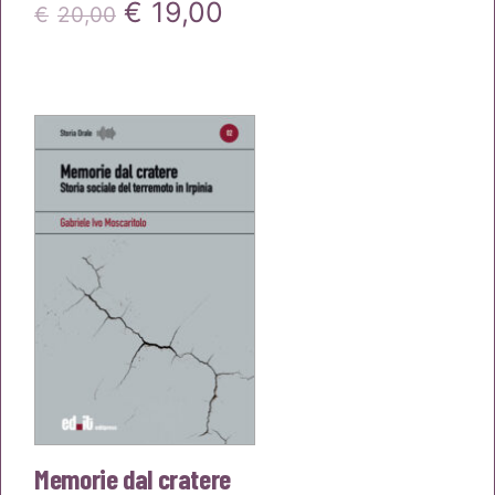
Il
Il
€
19,00
€
20,00
prezzo
prezzo
originale
attuale
era:
è:
€20,00.
€19,00.
Memorie dal cratere