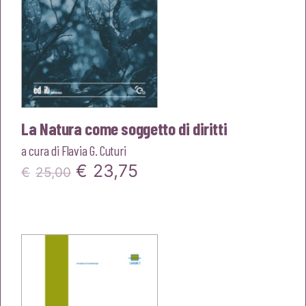
La Natura come soggetto di diritti
a cura di
Flavia G. Cuturi
Il
Il
€
23,75
€
25,00
prezzo
prezzo
originale
attuale
era:
è:
€25,00.
€23,75.