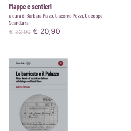
Mappe e sentieri
a cura di
Barbara Pizzo
,
Giacomo Pozzi
,
Giuseppe
Scandurra
Il
Il
€
20,90
€
22,00
prezzo
prezzo
originale
attuale
era:
è:
€22,00.
€20,90.