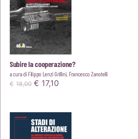
Subire la cooperazione?
a cura di
Filippo Lenzi Grillini
,
Francesco Zanotelli
Il
Il
€
17,10
€
18,00
prezzo
prezzo
originale
attuale
era:
è:
€18,00.
€17,10.