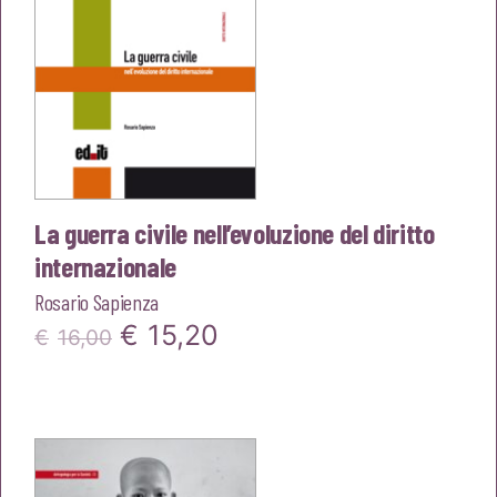
La guerra civile nell’evoluzione del diritto
internazionale
Rosario Sapienza
Il
Il
€
15,20
€
16,00
prezzo
prezzo
originale
attuale
era:
è: