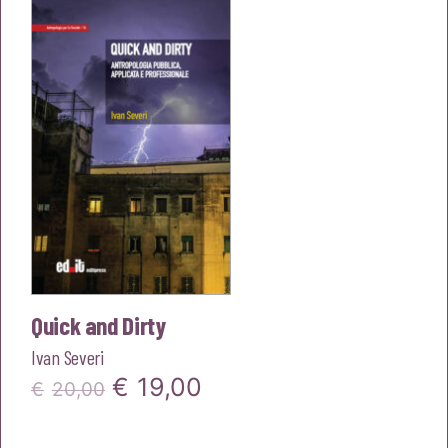
era:
è:
€18,00.
€17,10.
Quick and Dirty
Ivan Severi
Il
Il
€
19,00
€
20,00
prezzo
prezzo