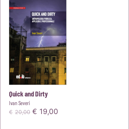
era:
è:
€18,00.
€17,10.
Quick and Dirty
Ivan Severi
Il
Il
€
19,00
€
20,00
prezzo
prezzo