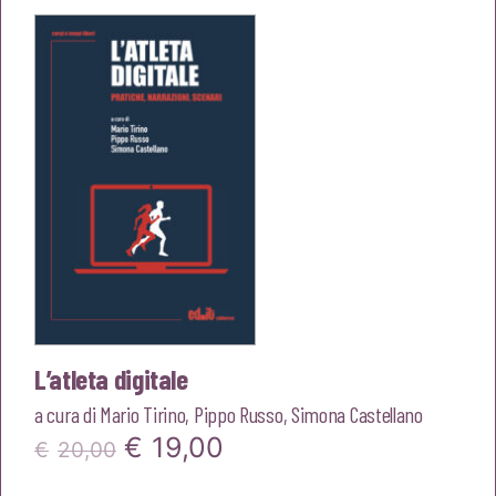
era:
è:
€18,00.
€17,10.
L’atleta digitale
a cura di
Mario Tirino
,
Pippo Russo
,
Simona Castellano
Il
Il
€
19,00
€
20,00
prezzo
prezzo