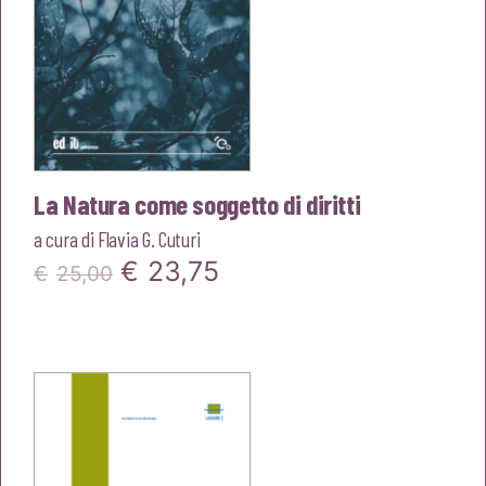
La Natura come soggetto di diritti
a cura di
Flavia G. Cuturi
Il
Il
€
23,75
€
25,00
prezzo
prezzo
originale
attuale
era:
è:
€25,00.
€23,75.