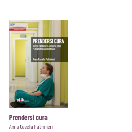
prezzo
prezzo
originale
attuale
era:
è:
€22,00.
€20,90.
Prendersi cura
Anna Casella Paltrinieri