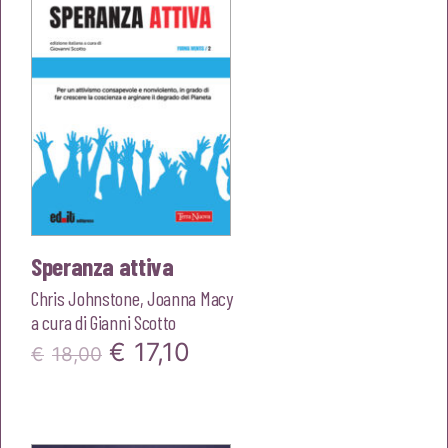
€18,00.
€17,10.
Speranza attiva
Chris Johnstone
,
Joanna Macy
a cura di
Gianni Scotto
Il
Il
€
17,10
€
18,00
prezzo
prezzo
originale
attuale