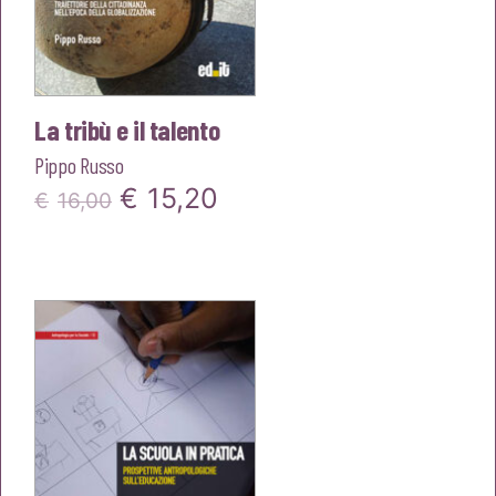
La tribù e il talento
Pippo Russo
Il
Il
€
15,20
€
16,00
prezzo
prezzo
originale
attuale
era:
è:
€16,00.
€15,20.