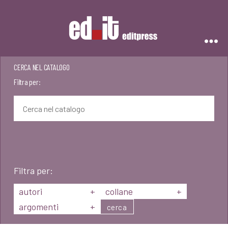
Editpress
CERCA NEL CATALOGO
Filtra per:
Filtra per:
autori
+
collane
+
argomenti
+
cerca