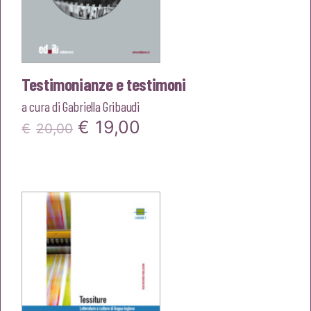
Testimonianze e testimoni
a cura di
Gabriella Gribaudi
Il
Il
€
19,00
€
20,00
prezzo
prezzo
originale
attuale
era:
è:
€20,00.
€19,00.