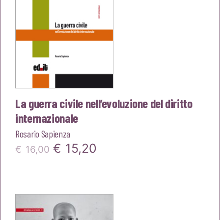
La guerra civile nell’evoluzione del diritto
internazionale
Rosario Sapienza
Il
Il
€
15,20
€
16,00
prezzo
prezzo
originale
attuale
era:
è: