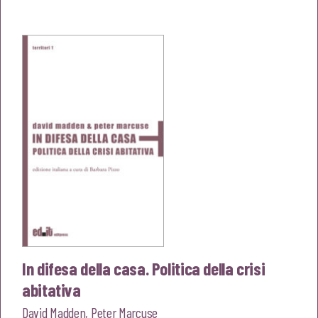
originale
attuale
era:
è:
€20,00.
€19,00.
In difesa della casa. Politica della crisi
abitativa
David Madden
,
Peter Marcuse