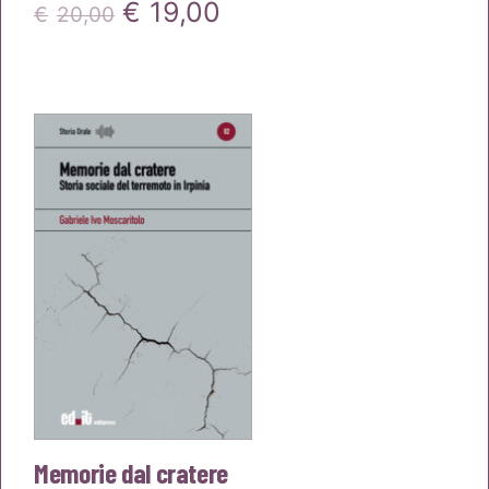
Il
Il
€
19,00
€
20,00
prezzo
prezzo
originale
attuale
era:
è:
€20,00.
€19,00.
Memorie dal cratere