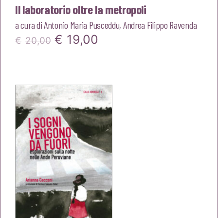
Il laboratorio oltre la metropoli
a cura di
Antonio Maria Pusceddu
,
Andrea Filippo Ravenda
Il
Il
€
19,00
€
20,00
prezzo
prezzo
originale
attuale
era:
è:
€20,00.
€19,00.