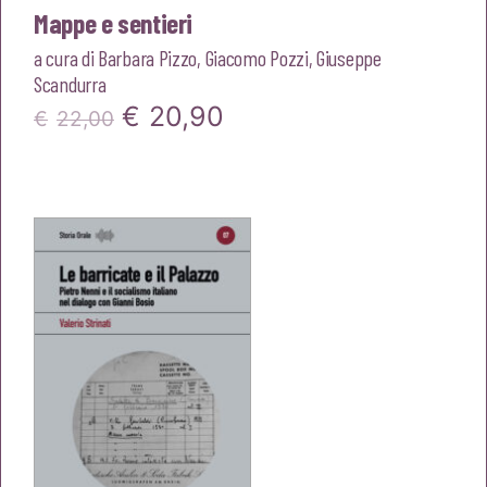
Mappe e sentieri
a cura di
Barbara Pizzo
,
Giacomo Pozzi
,
Giuseppe
Scandurra
Il
Il
€
20,90
€
22,00
prezzo
prezzo
originale
attuale
era:
è:
€22,00.
€20,90.