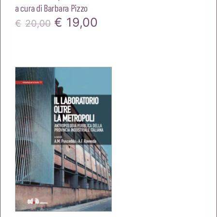
a cura di
Barbara Pizzo
Il
Il
€
19,00
€
20,00
prezzo
prezzo
originale
attuale
era:
è:
€20,00.
€19,00.