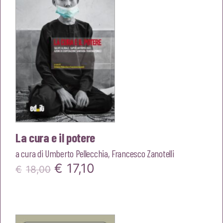
€16,00.
€15,20.
La cura e il potere
a cura di
Umberto Pellecchia
,
Francesco Zanotelli
Il
Il
€
17,10
€
18,00
prezzo
prezzo
originale
attuale