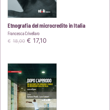
Etnografia del microcredito in Italia
Francesca Crivellaro
Il
Il
€
17,10
€
18,00
prezzo
prezzo
originale
attuale
era:
è:
€18,00.
€17,10.