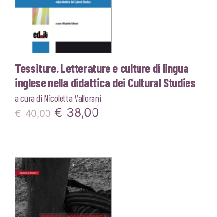
Tessiture. Letterature e culture di lingua
inglese nella didattica dei Cultural Studies
a cura di
Nicoletta Vallorani
Il
Il
€
38,00
€
40,00
prezzo
prezzo
originale
attuale
era:
è:
€40,00.
€38,00.