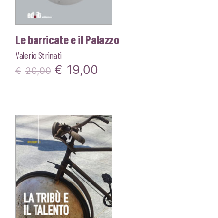
Le barricate e il Palazzo
Valerio Strinati
Il
Il
€
19,00
€
20,00
prezzo
prezzo
originale
attuale
era:
è:
€20,00.
€19,00.