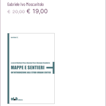
Gabriele Ivo Moscaritolo
Il
Il
€
19,00
€
20,00
prezzo
prezzo
originale
attuale
era:
è:
€20,00.
€19,00.