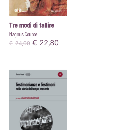
Tre modi di fallire
Magnus Course
Il
Il
€
22,80
€
24,00
prezzo
prezzo
originale
attuale
era:
è:
€24,00.
€22,80.