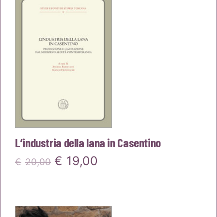
era:
è:
€18,00.
€17,10.
L’industria della lana in Casentino
Il
Il
€
19,00
€
20,00
prezzo
prezzo
originale
attuale
era:
è: