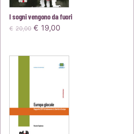
I sogni vengono da fuori
Il
Il
€
19,00
€
20,00
prezzo
prezzo
originale
attuale
era:
è:
€20,00.
€19,00.