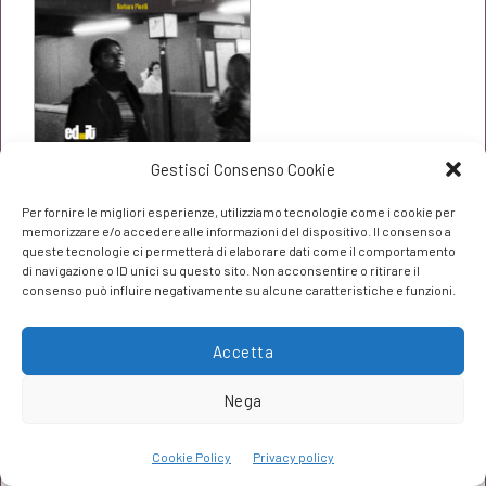
Gestisci Consenso Cookie
Donne come le altre
Per fornire le migliori esperienze, utilizziamo tecnologie come i cookie per
Il
Il
€
19,00
€
20,00
memorizzare e/o accedere alle informazioni del dispositivo. Il consenso a
queste tecnologie ci permetterà di elaborare dati come il comportamento
prezzo
prezzo
di navigazione o ID unici su questo sito. Non acconsentire o ritirare il
consenso può influire negativamente su alcune caratteristiche e funzioni.
originale
attuale
era:
è:
Accetta
€20,00.
€19,00.
Nega
Cookie Policy
Privacy policy