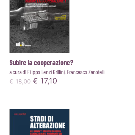
Subire la cooperazione?
a cura di
Filippo Lenzi Grillini
,
Francesco Zanotelli
Il
Il
€
17,10
€
18,00
prezzo
prezzo
originale
attuale
era:
è:
€18,00.
€17,10.