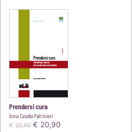
originale
attuale
era:
è:
€20,00.
€19,00.
Prendersi cura
Anna Casella Paltrinieri
Il
Il
€
20,90
€
22,00