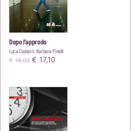
Dopo l’approdo
Luca Ciabarri
,
Barbara Pinelli
Il
Il
€
17,10
€
18,00
prezzo
prezzo
originale
attuale
era:
è:
€18,00.
€17,10.