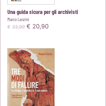
Una guida sicura per gli archivisti
Marco Lanzini
Il
Il
€
20,90
€
22,00
prezzo
prezzo
originale
attuale
era:
è:
€22,00.
€20,90.