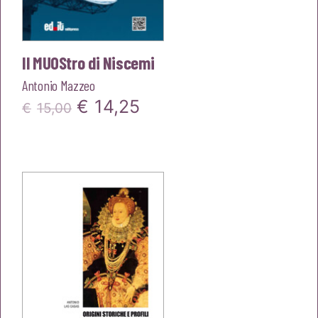
Il MUOStro di Niscemi
Antonio Mazzeo
Il
Il
€
14,25
€
15,00
prezzo
prezzo
originale
attuale
era:
è:
€15,00.
€14,25.