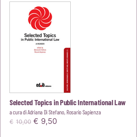
era:
è:
€10,00.
€9,50.
Selected Topics in Public International Law
a cura di
Adriana Di Stefano
,
Rosario Sapienza
Il
Il
€
9,50
€
10,00
prezzo
prezzo