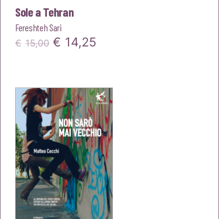
Sole a Tehran
Fereshteh Sari
Il
Il
€
14,25
€
15,00
prezzo
prezzo
originale
attuale
era:
è:
€15,00.
€14,25.