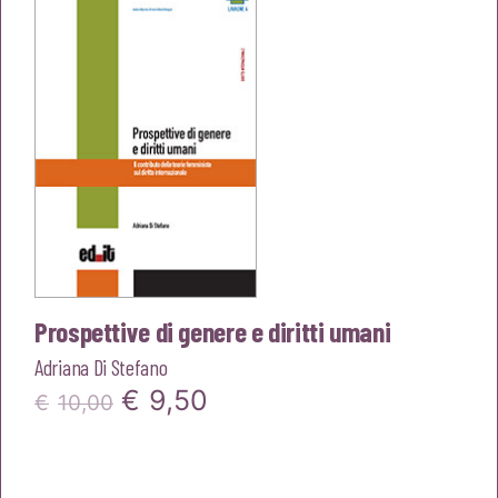
€20,00.
€19,00.
Prospettive di genere e diritti umani
Adriana Di Stefano
Il
Il
€
9,50
€
10,00
prezzo
prezzo
originale
attuale