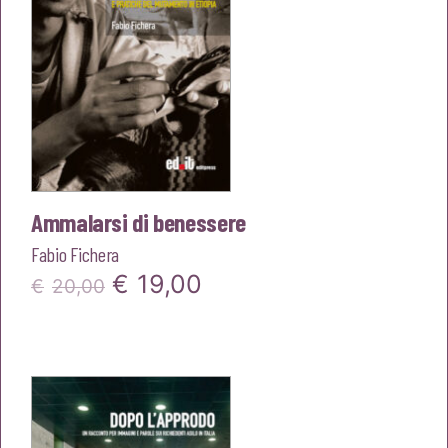
Ammalarsi di benessere
Fabio Fichera
Il
Il
€
19,00
€
20,00
prezzo
prezzo
originale
attuale
era:
è:
€20,00.
€19,00.