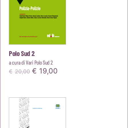
Polo Sud 2
a cura di
Vari Polo Sud 2
Il
Il
€
19,00
€
20,00
prezzo
prezzo
originale
attuale
era:
è:
€20,00.
€19,00.