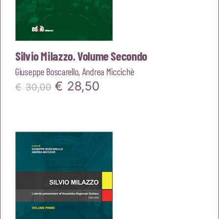
Silvio Milazzo. Volume Secondo
Giuseppe Boscarello
,
Andrea Miccichè
Il
Il
€
28,50
€
30,00
prezzo
prezzo
originale
attuale
era:
è:
€30,00.
€28,50.