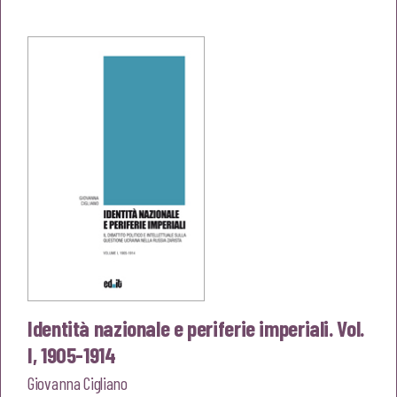
originale
attuale
era:
è:
€10,00.
€9,50.
Identità nazionale e periferie imperiali. Vol.
I, 1905-1914
Giovanna Cigliano