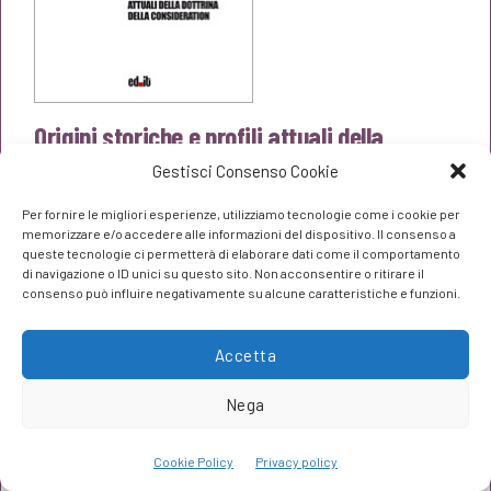
Origini storiche e profili attuali della
dottrina della consideration
Gestisci Consenso Cookie
Antonio Las Casas
Per fornire le migliori esperienze, utilizziamo tecnologie come i cookie per
Il
Il
€
13,30
memorizzare e/o accedere alle informazioni del dispositivo. Il consenso a
€
14,00
queste tecnologie ci permetterà di elaborare dati come il comportamento
prezzo
prezzo
di navigazione o ID unici su questo sito. Non acconsentire o ritirare il
consenso può influire negativamente su alcune caratteristiche e funzioni.
originale
attuale
era:
è:
Accetta
€14,00.
€13,30.
Nega
Cookie Policy
Privacy policy