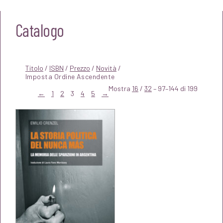
Catalogo
Titolo
/
ISBN
/
Prezzo
/
Novità
/
Mostra
16
/
32
– 97–144 di 199
←
1
2
3
4
5
→