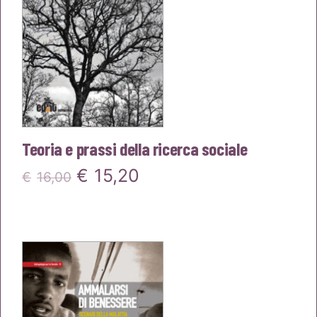
Teoria e prassi della ricerca sociale
Il
Il
€
15,20
€
16,00
prezzo
prezzo
originale
attuale
era:
è:
€16,00.
€15,20.