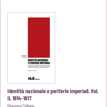
originale
attuale
era:
è:
€20,00.
€19,00.
Identità nazionale e periferie imperiali. Vol.
II, 1914-1917
Giovanna Cigliano