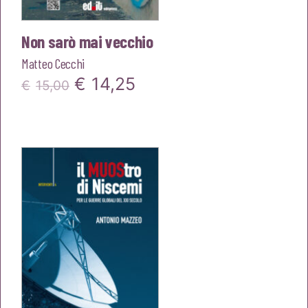
Non sarò mai vecchio
Matteo Cecchi
Il
Il
€
14,25
€
15,00
prezzo
prezzo
originale
attuale
era:
è:
€15,00.
€14,25.