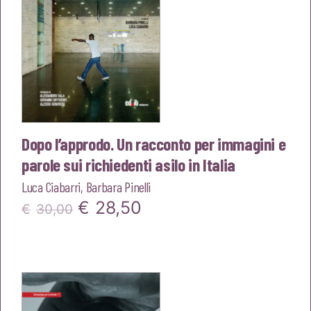
Dopo l’approdo. Un racconto per immagini e
parole sui richiedenti asilo in Italia
Luca Ciabarri
,
Barbara Pinelli
Il
Il
€
28,50
€
30,00
prezzo
prezzo
originale
attuale
era:
è:
€30,00.
€28,50.