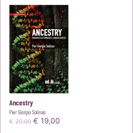
era:
è:
€20,00.
€19,00.
Ancestry
Pier Giorgio Solinas
Il
Il
€
19,00
€
20,00
prezzo
prezzo