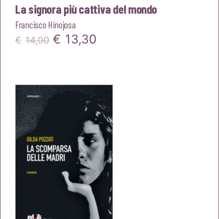
La signora più cattiva del mondo
Francisco Hinojosa
Il
Il
€
13,30
€
14,00
prezzo
prezzo
originale
attuale
era:
è:
€14,00.
€13,30.