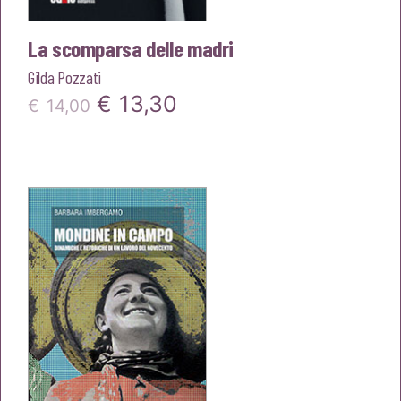
La scomparsa delle madri
Gilda Pozzati
Il
Il
€
13,30
€
14,00
prezzo
prezzo
originale
attuale
era:
è:
€14,00.
€13,30.