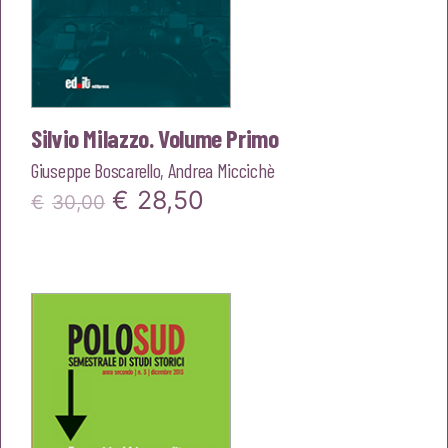
Silvio Milazzo. Volume Primo
Giuseppe Boscarello
,
Andrea Miccichè
Il
Il
€
28,50
€
30,00
prezzo
prezzo
originale
attuale
era:
è:
€30,00.
€28,50.