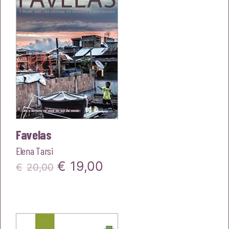
Favelas
Elena Tarsi
Il
Il
€
19,00
€
20,00
prezzo
prezzo
originale
attuale
era:
è: