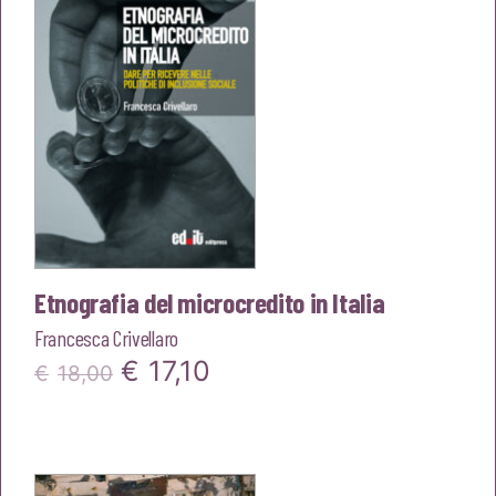
Etnografia del microcredito in Italia
Francesca Crivellaro
Il
Il
€
17,10
€
18,00
prezzo
prezzo
originale
attuale
era:
è: