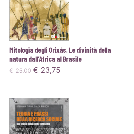
Mitologia degli Orixás. Le divinità della
natura dall’Africa al Brasile
Il
Il
€
23,75
€
25,00
prezzo
prezzo
originale
attuale
era:
è:
€25,00.
€23,75.