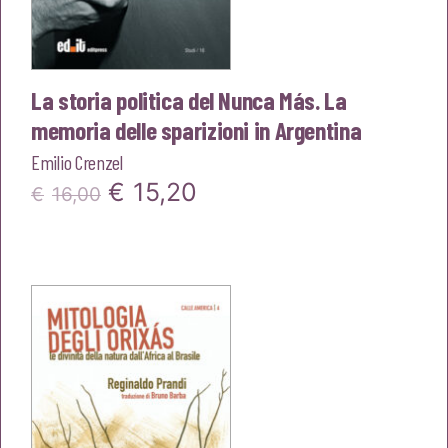
La storia politica del Nunca Más. La
memoria delle sparizioni in Argentina
Emilio Crenzel
Il
Il
€
15,20
€
16,00
prezzo
prezzo
originale
attuale
era:
è:
€16,00.
€15,20.