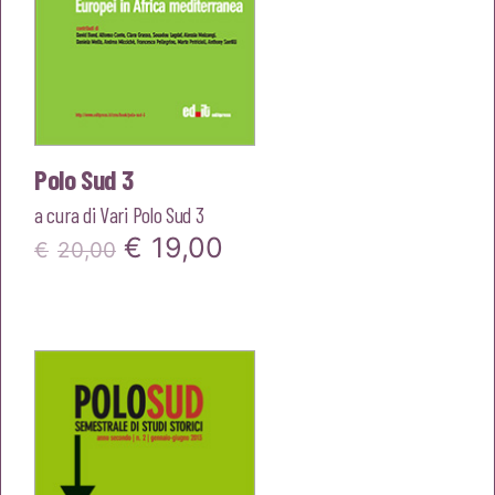
Polo Sud 3
a cura di
Vari Polo Sud 3
Il
Il
€
19,00
€
20,00
prezzo
prezzo
originale
attuale
era:
è:
€20,00.
€19,00.