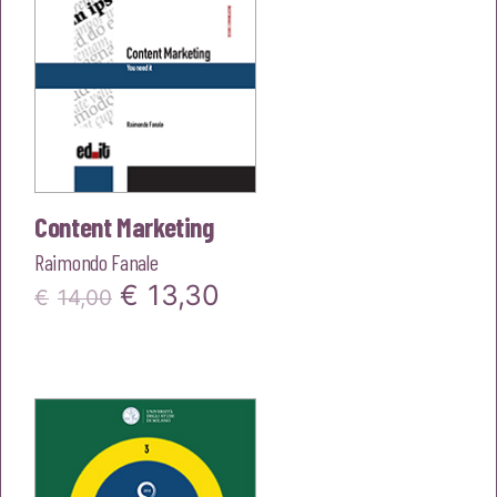
Content Marketing
Raimondo Fanale
Il
Il
€
13,30
€
14,00
prezzo
prezzo
originale
attuale
era:
è:
€14,00.
€13,30.