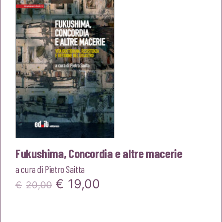
€18,00.
€17,10.
Fukushima, Concordia e altre macerie
a cura di
Pietro Saitta
Il
Il
€
19,00
€
20,00
prezzo
prezzo
originale
attuale