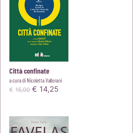
Città confinate
a cura di
Nicoletta Vallorani
Il
Il
€
14,25
€
15,00
prezzo
prezzo
originale
attuale
era:
è:
€15,00.
€14,25.