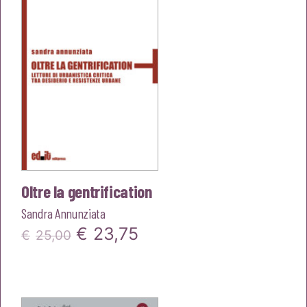
€20,00.
€19,00.
Oltre la gentrification
Sandra Annunziata
Il
Il
€
23,75
€
25,00
prezzo
prezzo
originale
attuale