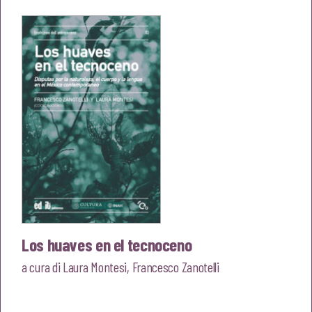
originale
attuale
era:
è:
€20,00.
€19,00.
Los huaves en el tecnoceno
a cura di
Laura Montesi
,
Francesco Zanotelli