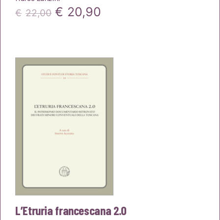
Il
Il
€
20,90
€
22,00
prezzo
prezzo
originale
attuale
era:
è:
€22,00.
€20,90.
L’Etruria francescana 2.0