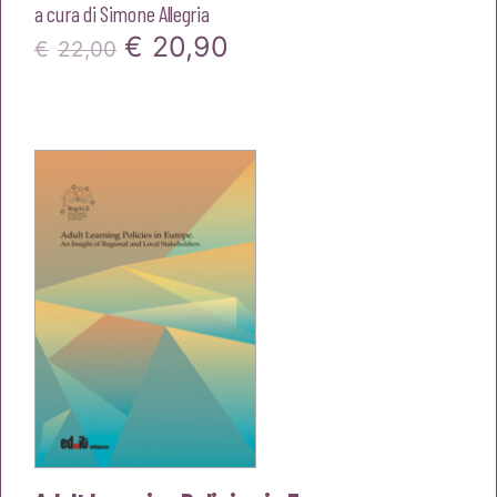
a cura di
Simone Allegria
Il
Il
€
20,90
€
22,00
prezzo
prezzo
originale
attuale
era:
è:
€22,00.
€20,90.