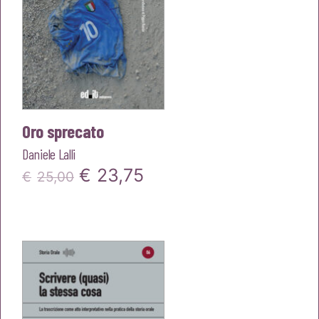
Oro sprecato
Daniele Lalli
Il
Il
€
23,75
€
25,00
prezzo
prezzo
originale
attuale
era:
è:
€25,00.
€23,75.