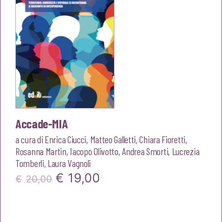
Accade-MIA
a cura di
Enrica Ciucci
,
Matteo Galletti
,
Chiara Fioretti
,
Rosanna Martin
,
Iacopo Olivotto
,
Andrea Smorti
,
Lucrezia
Tomberli
,
Laura Vagnoli
Il
Il
€
19,00
€
20,00
prezzo
prezzo
originale
attuale