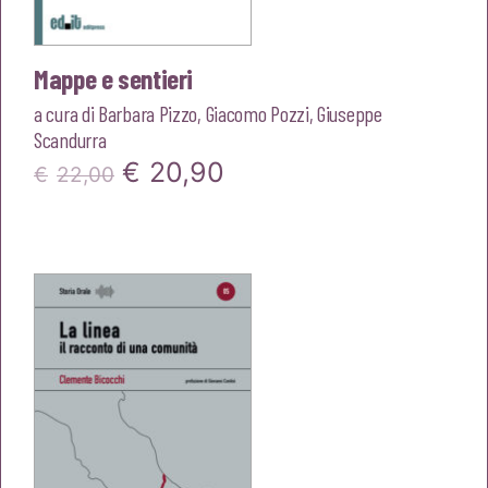
Mappe e sentieri
a cura di
Barbara Pizzo
,
Giacomo Pozzi
,
Giuseppe
Scandurra
Il
Il
€
20,90
€
22,00
prezzo
prezzo
originale
attuale
era:
è:
€22,00.
€20,90.