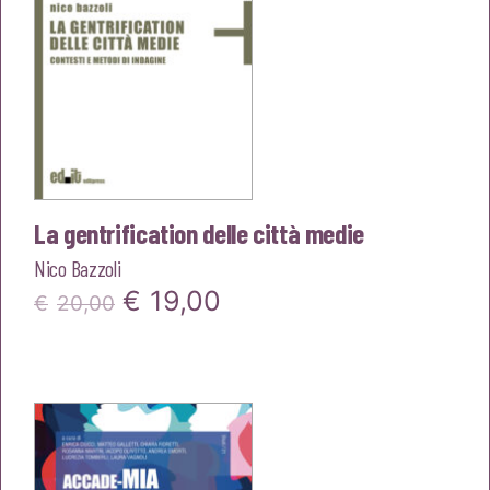
La gentrification delle città medie
Nico Bazzoli
Il
Il
€
19,00
€
20,00
prezzo
prezzo
originale
attuale
era:
è:
€20,00.
€19,00.