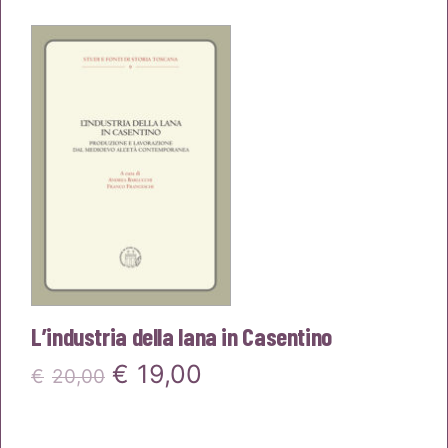
originale
attuale
era:
è:
€22,00.
€20,90.
L’industria della lana in Casentino
Il
Il
€
19,00
€
20,00
prezzo
prezzo
originale
attuale