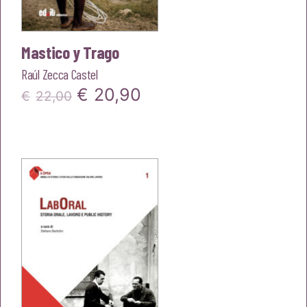
Mastico y Trago
Raúl Zecca Castel
Il
Il
€
20,90
€
22,00
prezzo
prezzo
originale
attuale
era:
è:
€22,00.
€20,90.