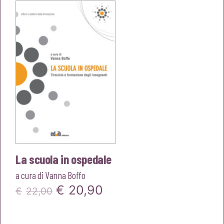
La scuola in ospedale
a cura di
Vanna Boffo
Il
Il
€
20,90
€
22,00
prezzo
prezzo