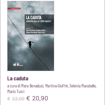
era:
è:
€20,00.
€19,00.
La caduta
a cura di
Mara Benadusi
,
Martina Giuffrè
,
Selenia Marabello
,
Mario Turci
Il
Il
€
20,90
€
22,00