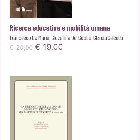
Ricerca educativa e mobilità umana
Francesco De Maria
,
Giovanna Del Gobbo
,
Glenda Galeotti
Il
Il
€
19,00
€
20,00
prezzo
prezzo
originale
attuale
era:
è:
€20,00.
€19,00.