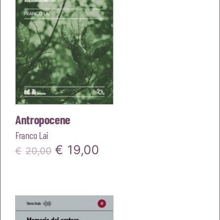
Antropocene
Franco Lai
Il
Il
€
19,00
€
20,00
prezzo
prezzo
originale
attuale
era:
è: