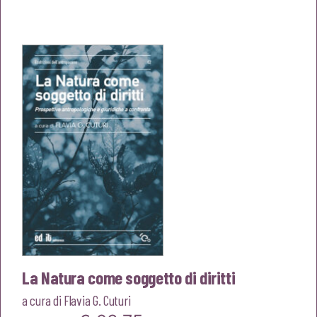
prezzo
prezzo
originale
attuale
era:
è:
€15,00.
€14,25.
La Natura come soggetto di diritti
a cura di
Flavia G. Cuturi