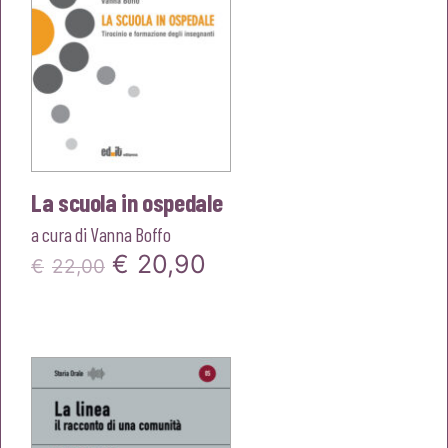
La scuola in ospedale
a cura di
Vanna Boffo
Il
Il
€
20,90
€
22,00
prezzo
prezzo
originale
attuale
era:
è:
€22,00.
€20,90.