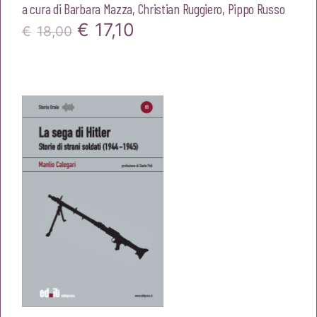
a cura di
Barbara Mazza
,
Christian Ruggiero
,
Pippo Russo
Il
Il
€
17,10
€
18,00
prezzo
prezzo
originale
attuale
era:
è:
€18,00.
€17,10.