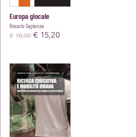
Europa glocale
Rosario Sapienza
Il
Il
€
15,20
€
16,00
prezzo
prezzo
originale
attuale
era:
è:
€16,00.
€15,20.