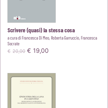
Scrivere (quasi) la stessa cosa
a cura di
Francesca Di Meo
,
Roberta Garruccio
,
Francesca
Socrate
Il
Il
€
19,00
€
20,00
prezzo
prezzo
originale
attuale
era:
è:
€20,00.
€19,00.