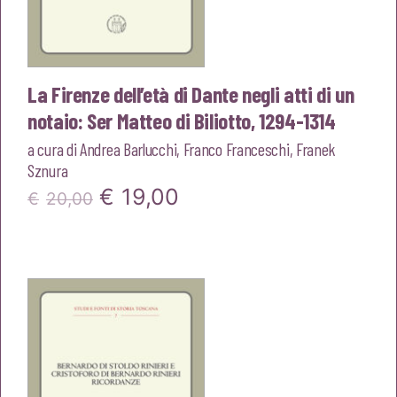
La Firenze dell’età di Dante negli atti di un
notaio: Ser Matteo di Biliotto, 1294-1314
a cura di
Andrea Barlucchi
,
Franco Franceschi
,
Franek
Sznura
Il
Il
€
19,00
€
20,00
prezzo
prezzo
originale
attuale
era:
è:
€20,00.
€19,00.