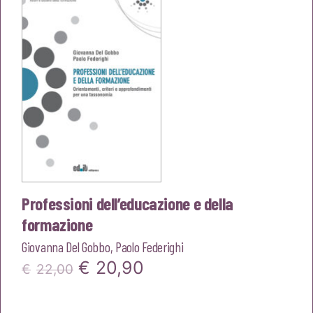
€20,00.
€19,00.
Professioni dell’educazione e della
formazione
Giovanna Del Gobbo
,
Paolo Federighi
Il
Il
€
20,90
€
22,00
prezzo
prezzo