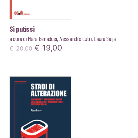
Si putìssi
a cura di
Mara Benadusi
,
Alessandro Lutri
,
Laura Saija
Il
Il
€
19,00
€
20,00
prezzo
prezzo
originale
attuale
era:
è:
€20,00.
€19,00.