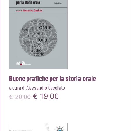
Buone pratiche per la storia orale
a cura di
Alessandro Casellato
Il
Il
€
19,00
€
20,00
prezzo
prezzo
originale
attuale
era:
è: