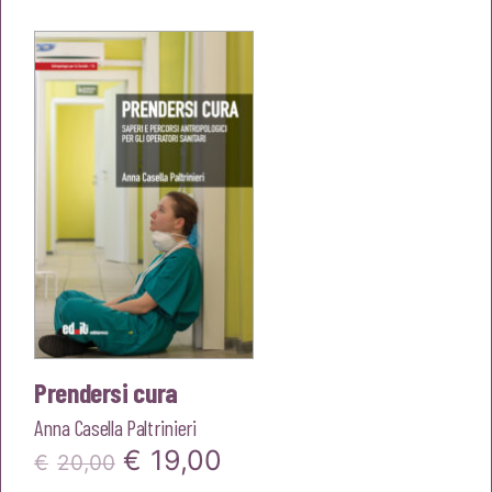
originale
attuale
era:
è:
€18,00.
€17,10.
Prendersi cura
Anna Casella Paltrinieri
Il
Il
€
19,00
€
20,00