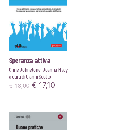
Speranza attiva
Chris Johnstone
,
Joanna Macy
a cura di
Gianni Scotto
Il
Il
€
17,10
€
18,00
prezzo
prezzo
originale
attuale
era:
è:
€18,00.
€17,10.