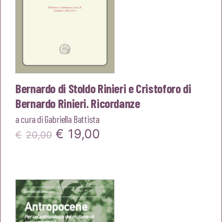
Bernardo di Stoldo Rinieri e Cristoforo di
Bernardo Rinieri. Ricordanze
a cura di
Gabriella Battista
Il
Il
€
19,00
€
20,00
prezzo
prezzo
originale
attuale
era:
è:
€20,00.
€19,00.