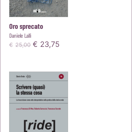
Oro sprecato
Daniele Lalli
Il
Il
€
23,75
€
25,00
prezzo
prezzo
originale
attuale
era:
è:
€25,00.
€23,75.