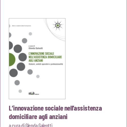
prezzo
prezzo
originale
attuale
era:
è:
€20,00.
€19,00.
L’innovazione sociale nell’assistenza
domiciliare agli anziani
a cura di
Glenda Galeotti