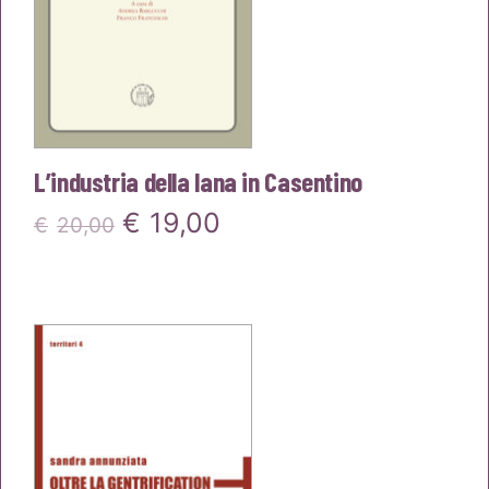
L’industria della lana in Casentino
Il
Il
€
19,00
€
20,00
prezzo
prezzo
originale
attuale
era:
è:
€20,00.
€19,00.