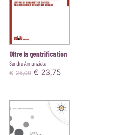
Oltre la gentrification
Sandra Annunziata
Il
Il
€
23,75
€
25,00
prezzo
prezzo
originale
attuale
era:
è:
€25,00.
€23,75.