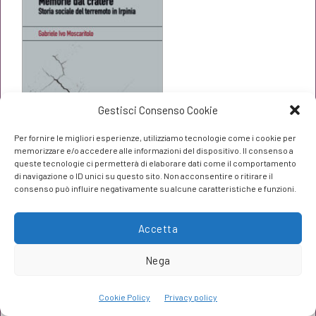
€20,00.
€19,00.
Gestisci Consenso Cookie
Per fornire le migliori esperienze, utilizziamo tecnologie come i cookie per
memorizzare e/o accedere alle informazioni del dispositivo. Il consenso a
queste tecnologie ci permetterà di elaborare dati come il comportamento
di navigazione o ID unici su questo sito. Non acconsentire o ritirare il
consenso può influire negativamente su alcune caratteristiche e funzioni.
Memorie dal cratere
Gabriele Ivo Moscaritolo
Accetta
Il
Il
€
19,00
€
20,00
Nega
prezzo
prezzo
originale
attuale
Cookie Policy
Privacy policy