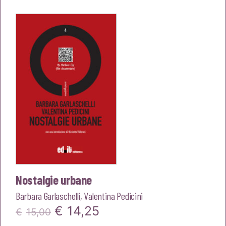
originale
attuale
era:
è:
€22,00.
€20,90.
Nostalgie urbane
Barbara Garlaschelli
,
Valentina Pedicini
Il
Il
€
14,25
€
15,00