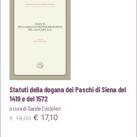
€18,00.
€17,10.
Statuti della dogana dei Paschi di Siena del
1419 e del 1572
a cura di
Davide Cristoferi
Il
Il
€
17,10
€
18,00
prezzo
prezzo