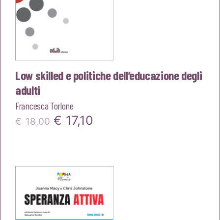
Low skilled e politiche dell’educazione degli
adulti
Francesca Torlone
Il
Il
€
17,10
€
18,00
prezzo
prezzo
originale
attuale
era:
è:
€18,00.
€17,10.