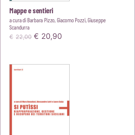
Mappe e sentieri
a cura di
Barbara Pizzo
,
Giacomo Pozzi
,
Giuseppe
Scandurra
Il
Il
€
20,90
€
22,00
prezzo
prezzo
originale
attuale
era:
è:
€22,00.
€20,90.