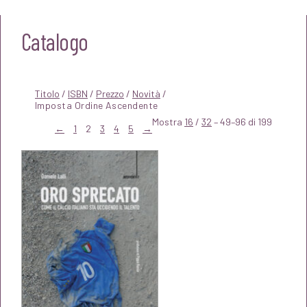
Catalogo
Titolo
/
ISBN
/
Prezzo
/
Novità
/
Mostra
16
/
32
– 49–96 di 199
←
1
2
3
4
5
→