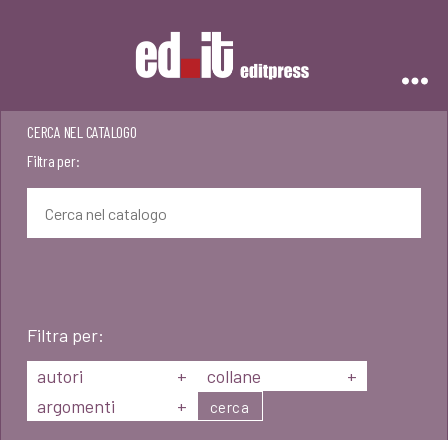
Editpress
CERCA NEL CATALOGO
Filtra per:
Filtra per:
autori
+
collane
+
argomenti
+
cerca