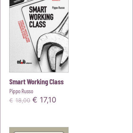
Smart Working Class
Pippo Russo
Il
Il
€
17,10
€
18,00
prezzo
prezzo
originale
attuale
era:
è: