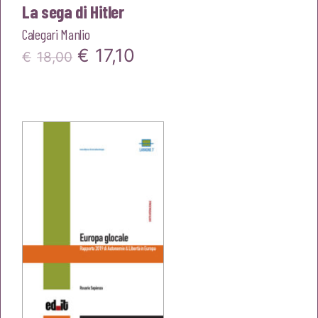
La sega di Hitler
Calegari Manlio
Il
Il
€
17,10
€
18,00
prezzo
prezzo
originale
attuale
era:
è:
€18,00.
€17,10.