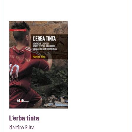
prezzo
prezzo
originale
attuale
era:
è:
€22,00.
€20,90.
L’erba tinta
Martina Riina