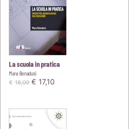
La scuola in pratica
Mara Benadusi
Il
Il
€
17,10
€
18,00
prezzo
prezzo
originale
attuale
era:
è:
€18,00.
€17,10.