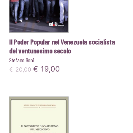
Il Poder Popular nel Venezuela socialista
del ventunesimo secolo
Stefano Boni
Il
Il
€
19,00
€
20,00
prezzo
prezzo
originale
attuale
era:
è:
€20,00.
€19,00.