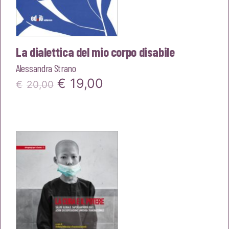
La dialettica del mio corpo disabile
Alessandra Strano
Il
Il
€
19,00
€
20,00
prezzo
prezzo
originale
attuale
era:
è:
€20,00.
€19,00.