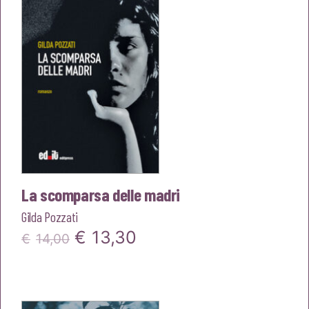
€22,00.
€20,90.
La scomparsa delle madri
Gilda Pozzati
Il
Il
€
13,30
€
14,00
prezzo
prezzo
originale
attuale