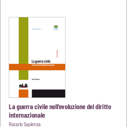
prezzo
prezzo
originale
attuale
era:
è:
€18,00.
€17,10.
La guerra civile nell’evoluzione del diritto
internazionale
Rosario Sapienza