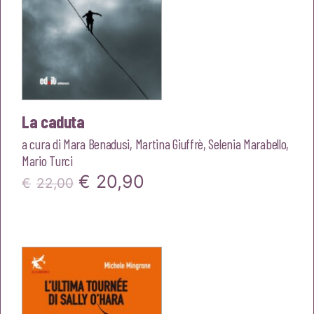
La caduta
a cura di
Mara Benadusi
,
Martina Giuffrè
,
Selenia Marabello
,
Mario Turci
Il
Il
€
20,90
€
22,00
prezzo
prezzo
originale
attuale
era:
è:
€22,00.
€20,90.