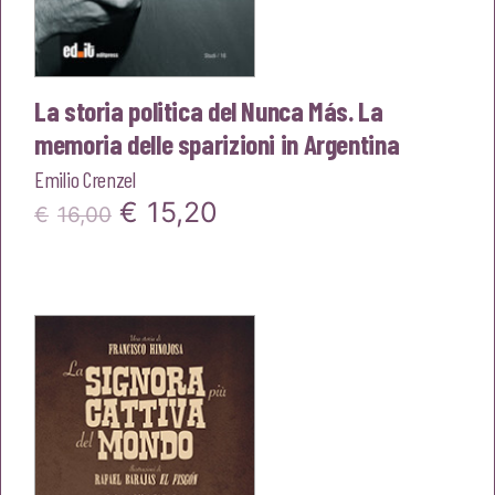
La storia politica del Nunca Más. La
memoria delle sparizioni in Argentina
Emilio Crenzel
Il
Il
€
15,20
€
16,00
prezzo
prezzo
originale
attuale
era:
è:
€16,00.
€15,20.