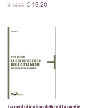
Il
Il
€
15,20
€
16,00
prezzo
prezzo
originale
attuale
era:
è:
€16,00.
€15,20.
La gentrification delle città medie