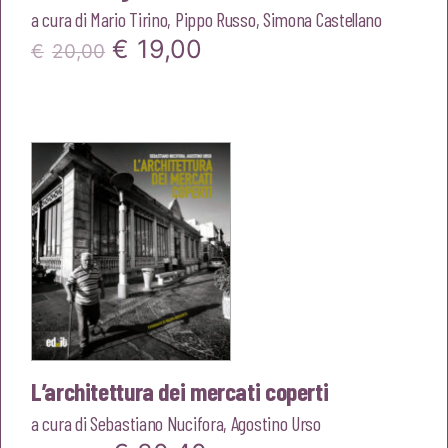
a cura di
Mario Tirino
,
Pippo Russo
,
Simona Castellano
Il
Il
€
19,00
€
20,00
prezzo
prezzo
originale
attuale
era:
è:
€20,00.
€19,00.
L’architettura dei mercati coperti
a cura di
Sebastiano Nucifora
,
Agostino Urso