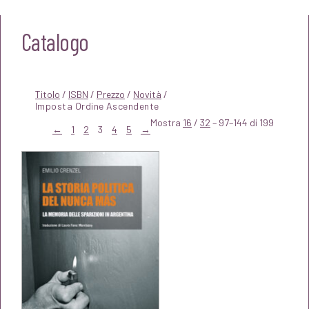
Catalogo
Titolo
/
ISBN
/
Prezzo
/
Novità
/
Mostra
16
/
32
– 97–144 di 199
←
1
2
3
4
5
→