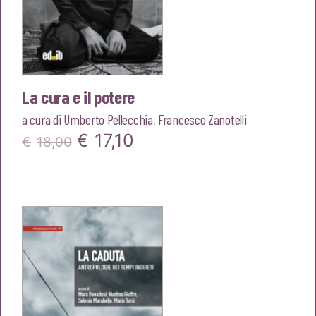
La cura e il potere
a cura di
Umberto Pellecchia
,
Francesco Zanotelli
Il
Il
€
17,10
€
18,00
prezzo
prezzo
originale
attuale
era:
è:
€18,00.
€17,10.