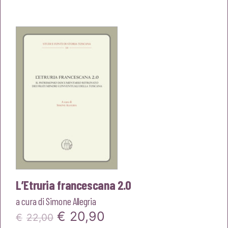
originale
attuale
era:
è:
€15,00.
€14,25.
L’Etruria francescana 2.0
a cura di
Simone Allegria
Il
Il
€
20,90
€
22,00