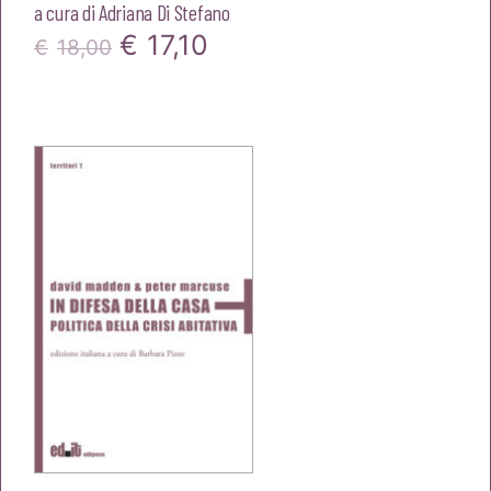
a cura di
Adriana Di Stefano
Il
Il
€
17,10
€
18,00
prezzo
prezzo
originale
attuale
era:
è:
€18,00.
€17,10.