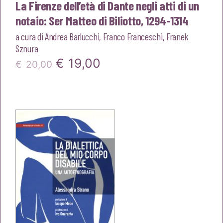
La Firenze dell’età di Dante negli atti di un
notaio: Ser Matteo di Biliotto, 1294-1314
a cura di
Andrea Barlucchi
,
Franco Franceschi
,
Franek
Sznura
Il
Il
€
19,00
€
20,00
prezzo
prezzo
originale
attuale
era:
è:
€20,00.
€19,00.