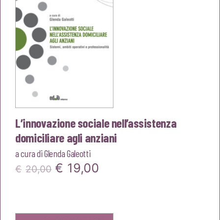
L’innovazione sociale nell’assistenza
domiciliare agli anziani
a cura di
Glenda Galeotti
Il
Il
€
19,00
€
20,00
prezzo
prezzo
originale
attuale