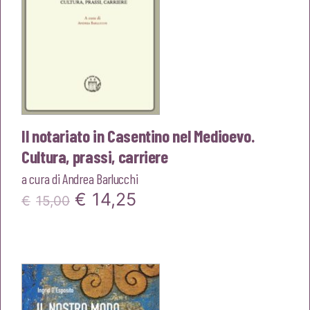
Il notariato in Casentino nel Medioevo.
Cultura, prassi, carriere
a cura di
Andrea Barlucchi
Il
Il
€
14,25
€
15,00
prezzo
prezzo
originale
attuale
era:
è:
€15,00.
€14,25.