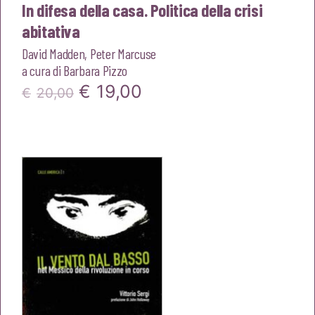
In difesa della casa. Politica della crisi
abitativa
David Madden
,
Peter Marcuse
a cura di
Barbara Pizzo
Il
Il
€
19,00
€
20,00
prezzo
prezzo
originale
attuale
era:
è:
€20,00.
€19,00.