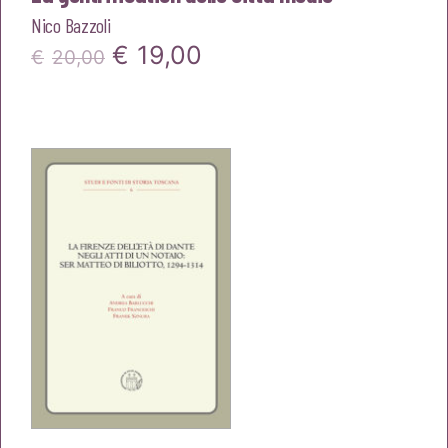
Nico Bazzoli
Il
Il
€
19,00
€
20,00
prezzo
prezzo
originale
attuale
era:
è:
€20,00.
€19,00.