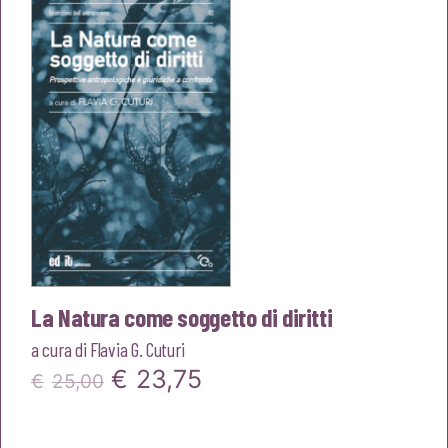
era:
è:
€14,00.
€13,30.
La Natura come soggetto di diritti
a cura di
Flavia G. Cuturi
Il
Il
€
23,75
€
25,00
prezzo
prezzo