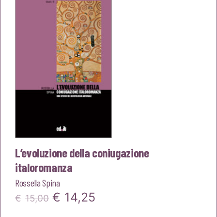
era:
è:
€20,00.
€19,00.
L’evoluzione della coniugazione
italoromanza
Rossella Spina
Il
Il
€
14,25
€
15,00
prezzo
prezzo