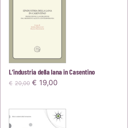
L’industria della lana in Casentino
Il
Il
€
19,00
€
20,00
prezzo
prezzo
originale
attuale
era:
è:
€20,00.
€19,00.