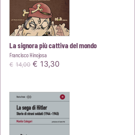
La signora più cattiva del mondo
Francisco Hinojosa
Il
Il
€
13,30
€
14,00
prezzo
prezzo
originale
attuale
era:
è:
€14,00.
€13,30.