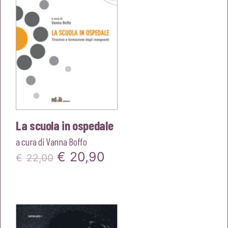
La scuola in ospedale
a cura di
Vanna Boffo
Il
Il
€
20,90
€
22,00
prezzo
prezzo
originale
attuale
era:
è: