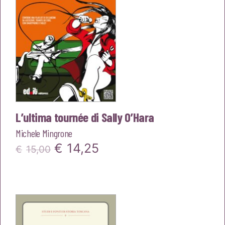
L’ultima tournée di Sally O’Hara
Michele Mingrone
Il
Il
€
14,25
€
15,00
prezzo
prezzo
originale
attuale
era:
è:
€15,00.
€14,25.