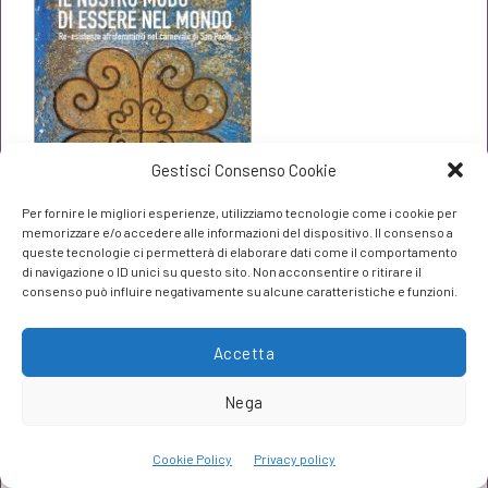
Gestisci Consenso Cookie
Per fornire le migliori esperienze, utilizziamo tecnologie come i cookie per
memorizzare e/o accedere alle informazioni del dispositivo. Il consenso a
queste tecnologie ci permetterà di elaborare dati come il comportamento
di navigazione o ID unici su questo sito. Non acconsentire o ritirare il
Il nostro modo di essere nel mondo
consenso può influire negativamente su alcune caratteristiche e funzioni.
Ingrid D'Esposito
Il
Il
€
21,85
Accetta
€
23,00
prezzo
prezzo
Nega
originale
attuale
Cookie Policy
Privacy policy
era:
è: