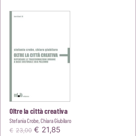
originale
attuale
era:
è:
€23,00.
€21,85.
Oltre la città creativa
Stefania Crobe
,
Chiara Giubilaro
Il
Il
€
21,85
€
23,00