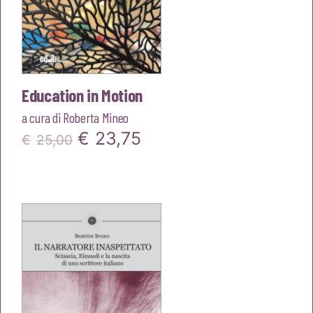
Education in Motion
a cura di
Roberta Mineo
Il
Il
€
23,75
€
25,00
prezzo
prezzo
originale
attuale
era:
è:
€25,00.
€23,75.