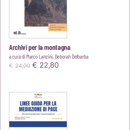
Archivi per la montagna
a cura di
Marco Lanzini
,
Deborah Delbarba
Il
Il
€
22,80
€
24,00
prezzo
prezzo
originale
attuale
era:
è:
€24,00.
€22,80.