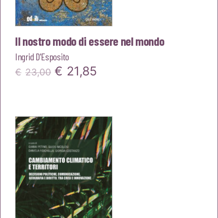
Il nostro modo di essere nel mondo
Ingrid D'Esposito
Il
Il
€
21,85
€
23,00
prezzo
prezzo
originale
attuale
era:
è:
€23,00.
€21,85.