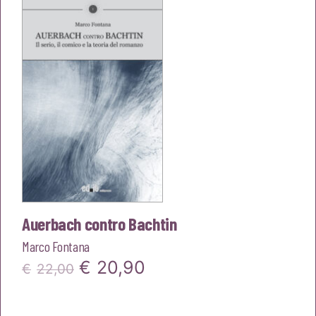
era:
è:
€22,00.
€20,90.
Auerbach contro Bachtin
Marco Fontana
Il
Il
€
20,90
€
22,00
prezzo
prezzo