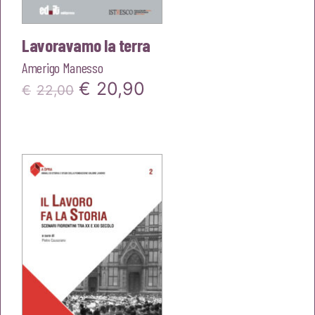
Lavoravamo la terra
Amerigo Manesso
Il
Il
€
20,90
€
22,00
prezzo
prezzo
originale
attuale
era:
è:
€22,00.
€20,90.