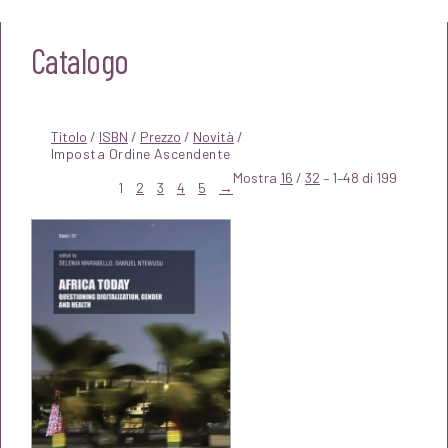
Catalogo
Titolo
/
ISBN
/
Prezzo
/
Novità
/
Mostra
16
/
32
– 1–48 di 199
1
2
3
4
5
→