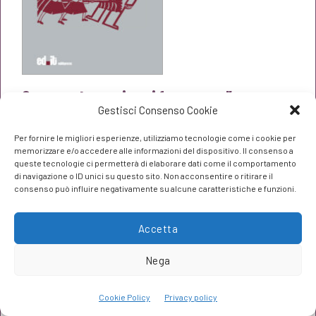
Con questo nemico ci facevamo l’amore
Gestisci Consenso Cookie
Virginia Niri
Il
Il
€
20,90
Per fornire le migliori esperienze, utilizziamo tecnologie come i cookie per
€
22,00
memorizzare e/o accedere alle informazioni del dispositivo. Il consenso a
prezzo
prezzo
queste tecnologie ci permetterà di elaborare dati come il comportamento
di navigazione o ID unici su questo sito. Non acconsentire o ritirare il
originale
attuale
consenso può influire negativamente su alcune caratteristiche e funzioni.
era:
è:
Accetta
€22,00.
€20,90.
Nega
Cookie Policy
Privacy policy