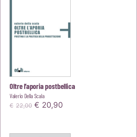
€22,00.
€20,90.
Oltre l’aporia postbellica
Valerio Della Scala
Il
Il
€
20,90
€
22,00
prezzo
prezzo
originale
attuale