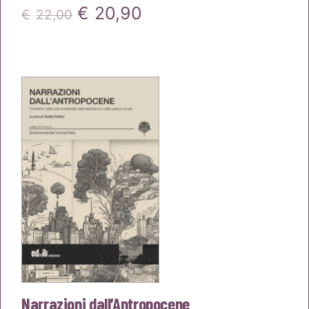
Il
Il
€
20,90
€
22,00
prezzo
prezzo
originale
attuale
era:
è:
€22,00.
€20,90.
Narrazioni dall’Antropocene