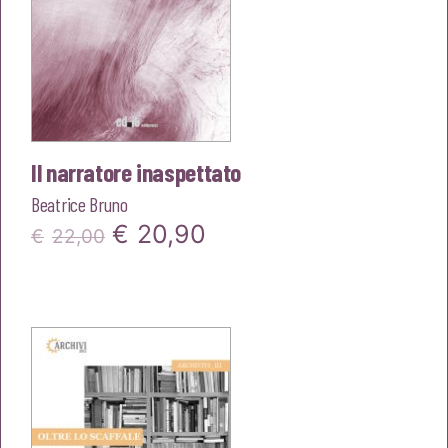
Il narratore inaspettato
Beatrice Bruno
Il
Il
€
20,90
€
22,00
prezzo
prezzo
originale
attuale
era:
è:
€22,00.
€20,90.