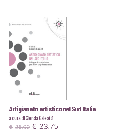
prezzo
prezzo
originale
attuale
era:
è:
€25,00.
€23,75.
Artigianato artistico nel Sud Italia
a cura di
Glenda Galeotti
Il
Il
€
23,75
€
25,00