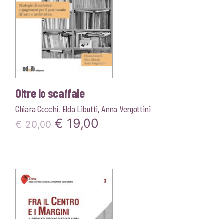
Oltre lo scaffale
Chiara Cecchi
,
Elda Libutti
,
Anna Vergottini
Il
Il
€
19,00
€
20,00
prezzo
prezzo
originale
attuale
era:
è:
€20,00.
€19,00.