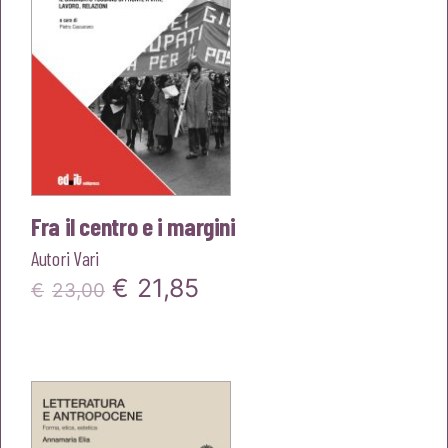
Fra il centro e i margini
Autori Vari
Il
Il
€
21,85
€
23,00
prezzo
prezzo
originale
attuale
era:
è:
€23,00.
€21,85.