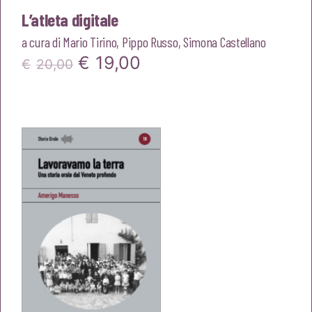
L’atleta digitale
a cura di
Mario Tirino
,
Pippo Russo
,
Simona Castellano
Il
Il
€
19,00
€
20,00
prezzo
prezzo
originale
attuale
era:
è:
€20,00.
€19,00.