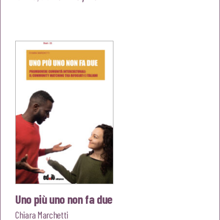
prezzo
prezzo
originale
attuale
era:
è:
€25,00.
€23,75.
Uno più uno non fa due
Chiara Marchetti