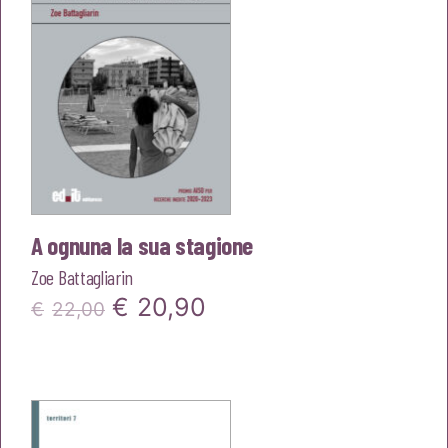
A ognuna la sua stagione
Zoe Battagliarin
Il
Il
€
20,90
€
22,00
prezzo
prezzo
originale
attuale
era:
è: