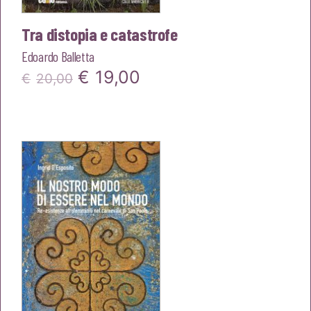
Tra distopia e catastrofe
Edoardo Balletta
Il
Il
€
19,00
€
20,00
prezzo
prezzo
originale
attuale
era:
è:
€20,00.
€19,00.