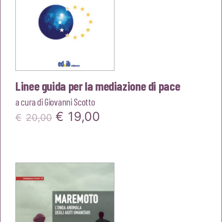
Linee guida per la mediazione di pace
a cura di
Giovanni Scotto
Il
Il
€
19,00
€
20,00
prezzo
prezzo
originale
attuale
era:
è:
€20,00.
€19,00.