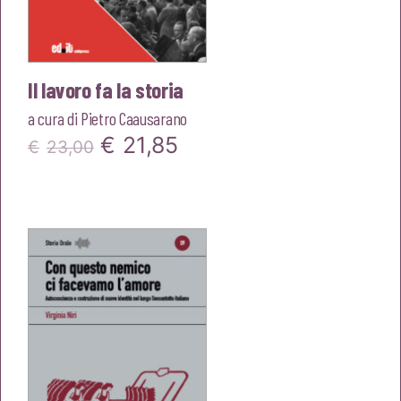
Il lavoro fa la storia
a cura di
Pietro Caausarano
Il
Il
€
21,85
€
23,00
prezzo
prezzo
originale
attuale
era:
è:
€23,00.
€21,85.