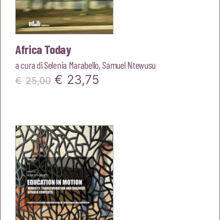
Africa Today
a cura di
Selenia Marabello
,
Samuel Ntewusu
Il
Il
€
23,75
€
25,00
prezzo
prezzo
originale
attuale
era:
è:
€25,00.
€23,75.