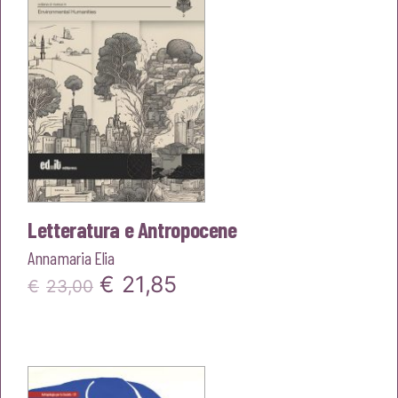
Letteratura e Antropocene
Annamaria Elia
Il
Il
€
21,85
€
23,00
prezzo
prezzo
originale
attuale
era:
è: