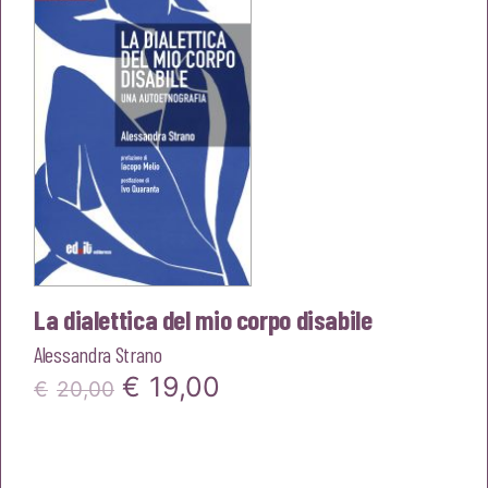
€23,00.
€21,85.
La dialettica del mio corpo disabile
Alessandra Strano
Il
Il
€
19,00
€
20,00
prezzo
prezzo
originale
attuale