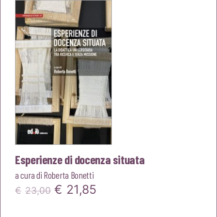
era:
è:
€20,00.
€19,00.
Esperienze di docenza situata
a cura di
Roberta Bonetti
Il
Il
€
21,85
€
23,00
prezzo
prezzo