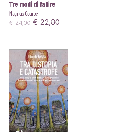
Tre modi di fallire
Magnus Course
Il
Il
€
22,80
€
24,00
prezzo
prezzo
originale
attuale
era:
è:
€24,00.
€22,80.