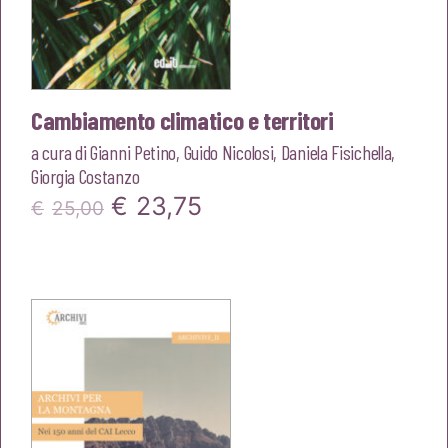
Cambiamento climatico e territori
a cura di
Gianni Petino
,
Guido Nicolosi
,
Daniela Fisichella
,
Giorgia Costanzo
Il
Il
€
23,75
€
25,00
prezzo
prezzo
originale
attuale
era:
è:
€25,00.
€23,75.