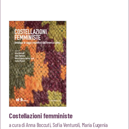
prezzo
prezzo
originale
attuale
era:
è:
€23,00.
€21,85.
Costellazioni femministe
a cura di
Anna Boccuti
,
Sofia Venturoli
,
María Eugenia