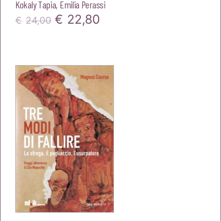
Kokaly Tapia
,
Emilia Perassi
Il
Il
€
22,80
€
24,00
prezzo
prezzo
originale
attuale
era:
è:
€24,00.
€22,80.