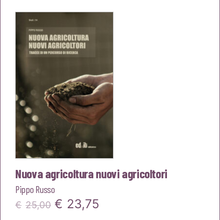
originale
attuale
era:
è:
€22,00.
€20,90.
Nuova agricoltura nuovi agricoltori
Pippo Russo
Il
Il
€
23,75
€
25,00