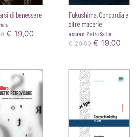
rsi di benessere
Fukushima, Concordia e
altre macerie
chera
Il
Il
€
19,00
a cura di
Pietro Saitta
00
Il
Il
€
19,00
prezzo
prezzo
€
20,00
prezzo
pre
originale
attuale
originale
attu
era:
è:
era:
è:
€20,00.
€19,00.
€20,00.
€19,