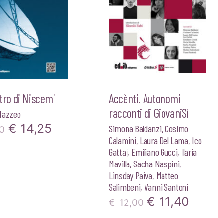
tro di Niscemi
Accènti. Autonomi
racconti di GiovaniSì
Mazzeo
Il
Il
€
14,25
Simona Baldanzi
,
Cosimo
0
Calamini
,
Laura Del Lama
,
Ico
prezzo
prezzo
Gattai
,
Emiliano Gucci
,
Ilaria
originale
attuale
Mavilla
,
Sacha Naspini
,
Linsday Paiva
,
Matteo
era:
è:
Salimbeni
,
Vanni Santoni
€15,00.
€14,25.
Il
Il
€
11,40
€
12,00