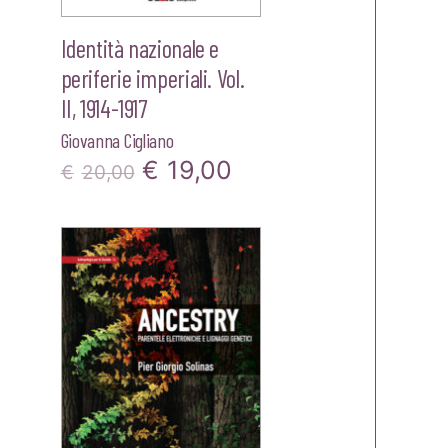
Identità nazionale e
periferie imperiali. Vol.
II, 1914-1917
Giovanna Cigliano
Il
Il
€
19,00
zzo
€
20,00
prezzo
prezzo
ale
originale
attuale
era:
è:
00.
€20,00.
€19,00.