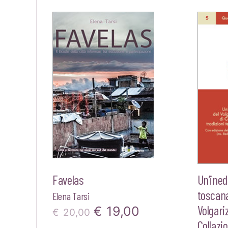
Favelas
Un’ined
toscana
Elena Tarsi
Volgari
Il
Il
€
19,00
€
20,00
Collazio