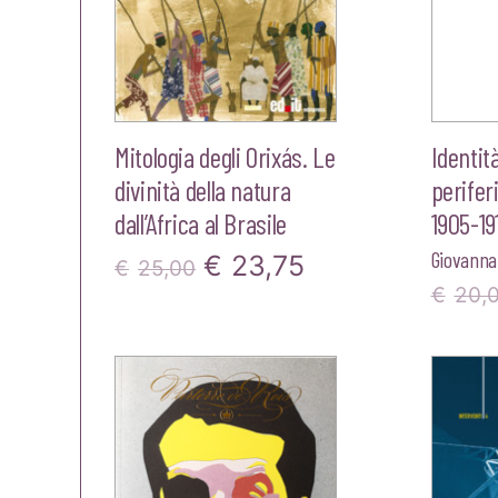
Mitologia degli Orixás. Le
Identit
divinità della natura
periferi
dall’Africa al Brasile
1905-19
Giovanna 
Il
Il
€
23,75
€
25,00
€
20,
prezzo
prezzo
originale
attuale
era:
è:
€25,00.
€23,75.