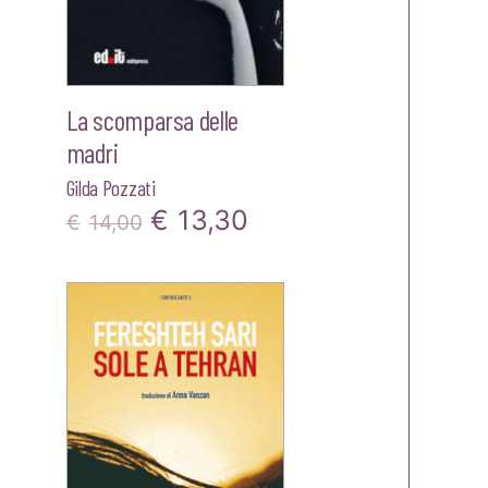
La scomparsa delle
madri
Gilda Pozzati
Il
Il
€
13,30
zo
€
14,00
prezzo
prezzo
le
originale
attuale
era:
è:
25.
€14,00.
€13,30.