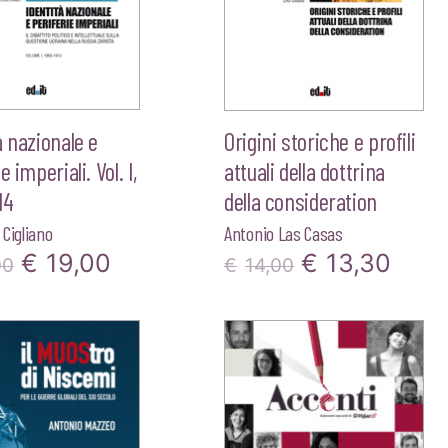
à nazionale e
Origini storiche e profili
e imperiali. Vol. I,
attuali della dottrina
14
della consideration
Cigliano
Antonio Las Casas
Il
Il
Il
Il
€
19,00
€
13,30
00
€
14,00
prezzo
prezzo
prezzo
prez
originale
attuale
originale
attu
era:
è:
era:
è:
€20,00.
€19,00.
€14,00.
€13,