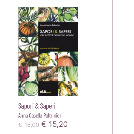
zo
le
40.
Sapori & Saperi
Anna Casella Paltrinieri
Il
Il
€
15,20
€
16,00