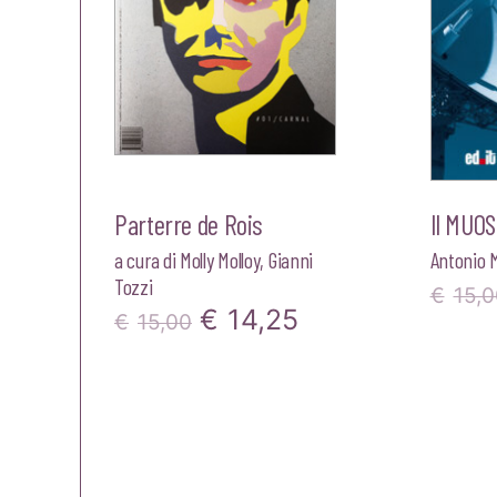
Parterre de Rois
Il MUOS
a cura di
Molly Molloy
,
Gianni
Antonio 
Tozzi
€
15,0
Il
Il
€
14,25
€
15,00
prezzo
prezzo
originale
attuale
era:
è:
€15,00.
€14,25.