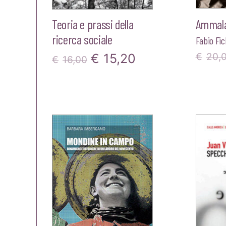
Teoria e prassi della
Ammala
ricerca sociale
Fabio Fi
Il
Il
€
15,20
€
20,
€
16,00
prezzo
prezzo
originale
attuale
era:
è:
€16,00.
€15,20.