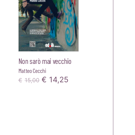
Non sarò mai vecchio
Matteo Cecchi
Il
Il
€
14,25
€
15,00
prezzo
prezzo
originale
attuale
era:
è:
€15,00.
€14,25.