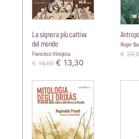
La signora più cattiva
Antropo
del mondo
Roger Ba
Francisco Hinojosa
€
20,
Il
Il
€
13,30
€
14,00
prezzo
prezzo
originale
attuale
era:
è:
€14,00.
€13,30.