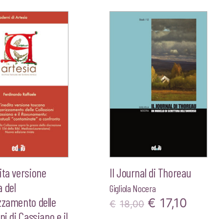
prezzo
prez
originale
attua
era:
è:
€12,00.
€11,
ita versione
Il Journal di Thoreau
 del
Gigliola Nocera
zzamento delle
Il
Il
€
17,10
€
18,00
ni di Cassiano e il