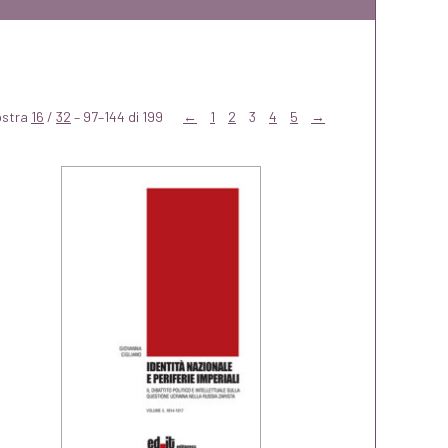
ostra
16
/
32
– 97–144 di 199
←
1
2
3
4
5
→